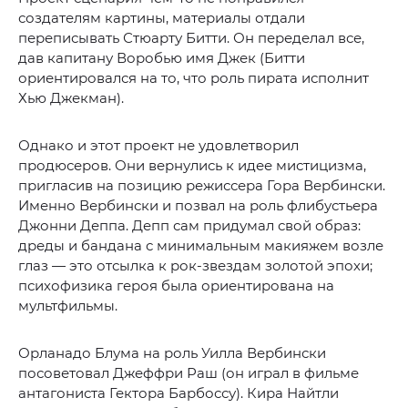
создателям картины, материалы отдали
переписывать Стюарту Битти. Он переделал все,
дав капитану Воробью имя Джек (Битти
ориентировался на то, что роль пирата исполнит
Хью Джекман).
Однако и этот проект не удовлетворил
продюсеров. Они вернулись к идее мистицизма,
пригласив на позицию режиссера Гора Вербински.
Именно Вербински и позвал на роль флибустьера
Джонни Деппа. Депп сам придумал свой образ:
дреды и бандана с минимальным макияжем возле
глаз — это отсылка к рок-звездам золотой эпохи;
психофизика героя была ориентирована на
мультфильмы.
Орланадо Блума на роль Уилла Вербински
посоветовал Джеффри Раш (он играл в фильме
антагониста Гектора Барбоссу). Кира Найтли