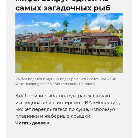
самых загадочных рыб
Рыбки водятся в мутных водах рек Юго-Восточной Азии.
Фото: banjongseal168 / Shutterstock / Fotodom
Анабас или рыба-ползун, рассказывают
исследователи в интервью РИА «Новости» ,
может передвигаться по суше, используя
плавники и жаберные крышки.
Читать далее >