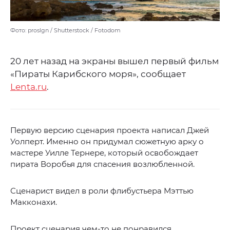
Фото: proslgn / Shutterstock / Fotodom
20 лет назад на экраны вышел первый фильм
«Пираты Карибского моря», сообщает
Lenta.ru
.
Первую версию сценария проекта написал Джей
Уолперт. Именно он придумал сюжетную арку о
мастере Уилле Тернере, который освобождает
пирата Воробья для спасения возлюбленной.
Сценарист видел в роли флибустьера Мэттью
Макконахи.
Проект сценария чем-то не понравился