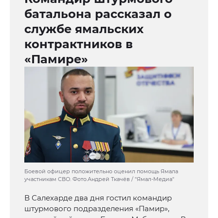
батальона рассказал о
службе ямальских
контрактников в
«Памире»
Боевой офицер положительно оценил помощь Ямала
участникам СВО. Фото.Андрей Ткачёв / "Ямал-Медиа"
В Салехарде два дня гостил командир
штурмового подразделения «Памир»,