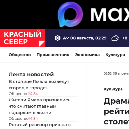
08 августа, 02:29
+8
Общество
Происшествия
Экономика
Культура
Лента новостей
05:53, 08 апрел
В столице Ямала возведут
«город в городе»
Культура
Общество
14:54
Драма
Жители Ямала признались,
что считают главным
рейти
подарком в жизни
Общество
14:34
столе
Рогатый ревизор пришел с