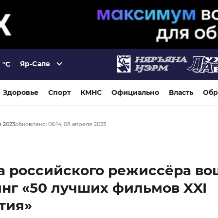
Яр-Сале
°C
Здоровье
Спорт
КМНС
Официально
Власть
Обр
я 2023
обновлено: 06:14, 08 апреля 2023
 российского режиссёра во
нг «50 лучших фильмов XXI
тия»