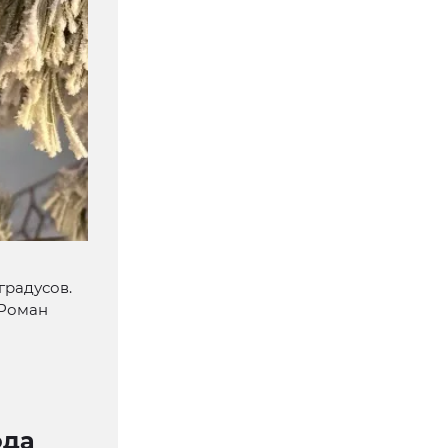
градусов.
 Роман
ода