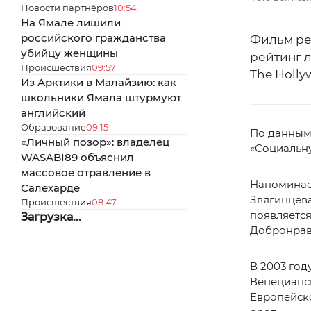
Новости партнёров
10:54
На Ямале лишили
российского гражданства
Фильм ре
убийцу женщины
рейтинг л
Происшествия
09:57
The Holly
Из Арктики в Малайзию: как
школьники Ямала штурмуют
английский
Образование
09:15
По данным 
«Личный позор»: владелец
«Социальну
WASABI89 объяснил
массовое отравление в
Напоминае
Салехарде
Звягинцева
Происшествия
08:47
появляется
Загрузка...
Добронрав
В 2003 год
Венецианск
Европейск