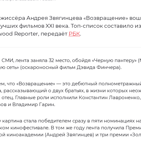
жиссёра Андрея Звягинцева «Возвращение» вош
учших фильмов XXI века. Топ-список составило и
wood Reporter, передаёт
РБК
.
СМИ, лента заняла 32 место, обойдя «Черную пантеру» (M
ю сеть» (оскароносный фильм Дэвида Финчера).
м, что «Возвращение» — это дебютный полнометражны
, рассказывающий о двух братьях, в жизни которых не
 отец. Главные роли исполнили Константин Лавроненко,
ов и Владимир Гарин.
у картина стала победителем сразу в пяти номинациях н
ом кинофестивале. В том же году лента получила Прем
ой киноакадемии (Андрей Звягинцев) и три премии «Зо