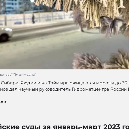
качёв / "Ямал-Медиа"
в Сибири, Якутии и на Таймыре ожидаются морозы до 30 
гноз дал научный руководитель Гидрометцентра России
е >
ские суды за январь-март 2023 г