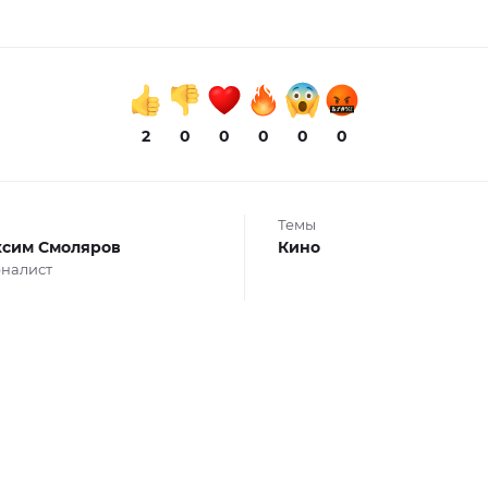
2
0
0
0
0
0
Темы
сим Смоляров
Кино
налист