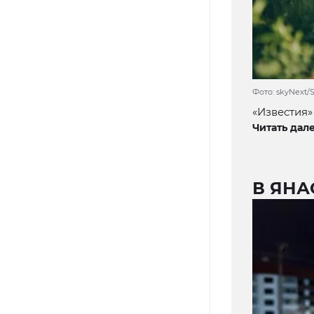
Фото: skyNext/
«Известия»
Читать дале
В ЯНА