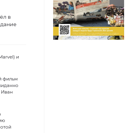
ёл в
здание
arvel) и
й фильм
ожиданно
 Иван
а
ию
лотой