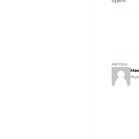
орел».
Авторы
Мак
Жур