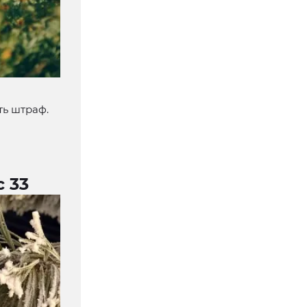
ть штраф.
 33