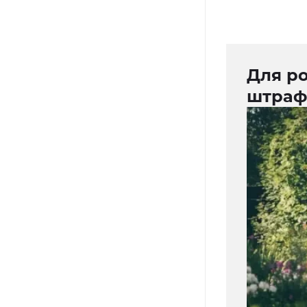
Для р
штра