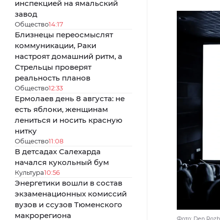
инспекцией на ямальский
завод
Общество
14:17
Близнецы переосмыслят
коммуникации, Раки
настроят домашний ритм, а
Стрельцы проверят
реальность планов
Общество
12:33
Ермолаев день 8 августа: не
есть яблоки, женщинам
лениться и носить красную
нитку
Общество
11:08
В детсадах Салехарда
начался кукольный бум
Культура
10:56
Энергетики вошли в состав
экзаменационных комиссий
вузов и ссузов Тюменского
макрорегиона
Фото: Den Rozh