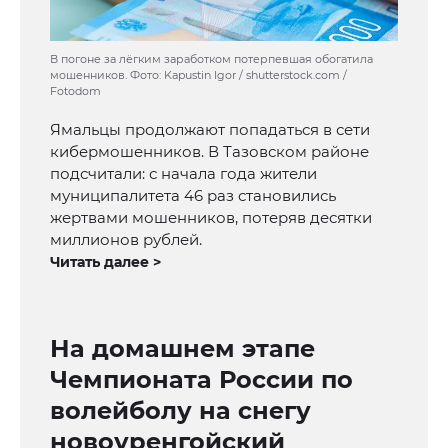
В погоне за лёгким заработком потерпевшая обогатила
мошенников. Фото: Kapustin Igor / shutterstock.com /
Fotodom
Ямальцы продолжают попадаться в сети
кибермошенников. В Тазовском районе
подсчитали: с начала года жители
муниципалитета 46 раз становились
жертвами мошенников, потеряв десятки
миллионов рублей.
Читать далее >
На домашнем этапе
Чемпионата России по
волейболу на снегу
новоуренгойский