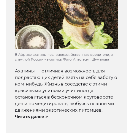
В Африке ахатины - сельскохозяйственные вредители, в
снежной России - экзотика. Фото: Анастасия Шумакова
Ахатины — отличная возможность для
подрастающих детей взять на себя заботу о
ком-нибудь. Жизнь в соседстве с этими
красивыми улитками учит иногда
остановиться в бесконечном круговороте
дел и помедитировать, любуясь плавными
движениями экзотических питомцев.
Читать далее >