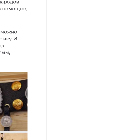
народов
за помощью,
а можно
зыку. И
да
вым,