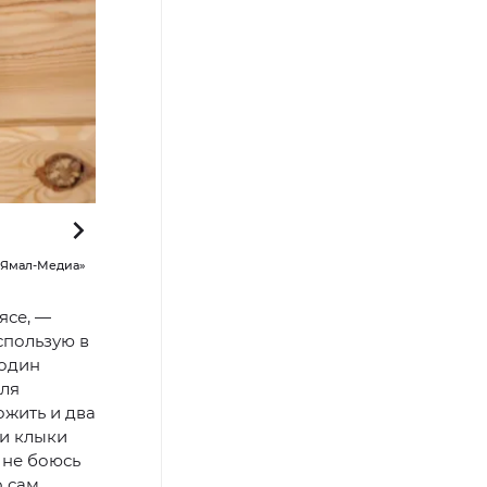
 «Ямал-Медиа»
Экспозиция «Тасма – гордость мужчины!» работает до 14 
ясе, —
спользую в
 один
для
жить и два
 и клыки
 не боюсь
о сам