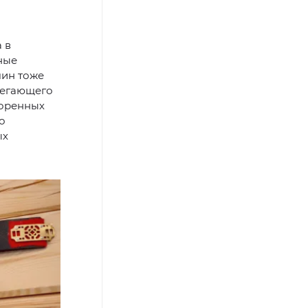
 в
ные
чин тоже
ерегающего
коренных
о
ых