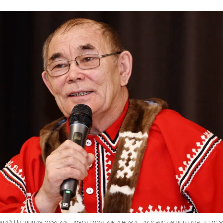
дий Павлович мужские пояса дома, как и ножи - их у настоящего ханты дол