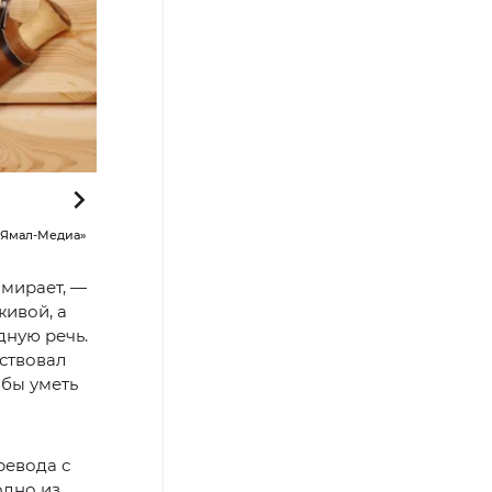
 «Ямал-Медиа»
Экспозиция «Тасма – гордость мужчины!» работает до 14 
ымирает, —
живой, а
дную речь.
вствовал
 бы уметь
ревода с
одно из