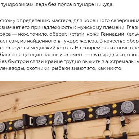
ундровикам, ведь без пояса в тундре никуда.
еткому определению мастера, для коренного северянина
значает его принадлежность к мужскому племени. Глав
ояса — нож, точило, оберег. Кстати, ножи Геннадий Кель
ает сам, из найденного в тундре железа. В качестве об
спользуется медвежий коготь. На современных поясах 
бавлен еще один важный элемент — футляр для сотовог
Без быстрой связи крайне трудно выжить в экстремальн
оленеводы, охотники, рыбаки знают это, как никто.