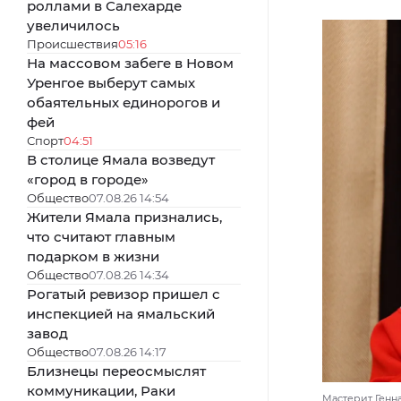
роллами в Салехарде
увеличилось
Происшествия
05:16
На массовом забеге в Новом
Уренгое выберут самых
обаятельных единорогов и
фей
Спорт
04:51
В столице Ямала возведут
«город в городе»
Общество
07.08.26 14:54
Жители Ямала признались,
что считают главным
подарком в жизни
Общество
07.08.26 14:34
Рогатый ревизор пришел с
инспекцией на ямальский
завод
Общество
07.08.26 14:17
Близнецы переосмыслят
коммуникации, Раки
Мастерит Генна