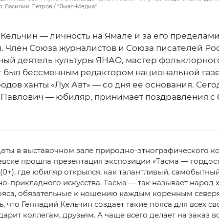
о: Василий Петров / "Ямал-Медиа"
 Кельчин — личность на Ямале и за его пределам
я. Член Союза журналистов и Союза писателей Ро
ный деятель культуры ЯНАО, мастер фольклорног
т был бессменным редактором национальной газе
одов ханты «Лух Авт» — со дня ее основания. Сего
 Павлович — юбиляр, принимает поздравления с 
даты в выставочном зале природно-этнографического к
евске прошла презентация экспозиции «Тасма — гордос
(0+), где юбиляр открылся, как талантливый, самобытны
о-прикладного искусства. Тасма — так называет народ 
ояса, обязательные к ношению каждым коренным север
, что Геннадий Кельчин создает такие пояса для всех с
 дарит коллегам, друзьям. А чаще всего делает на заказ в