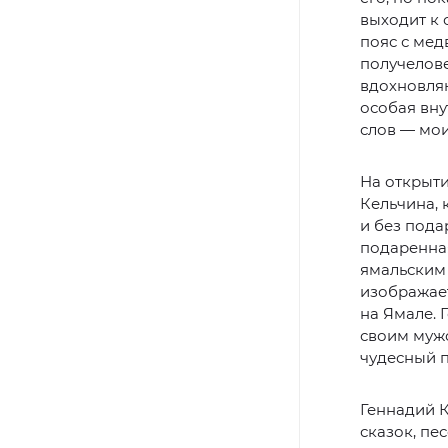
выходит к 
пояс с мед
получелове
вдохновляю
особая вну
слов — мои
На открыти
Кельчина, 
и без пода
подаренна
ямальским
изображает
на Ямале. 
своим мужс
чудесный 
Геннадий К
сказок, пе