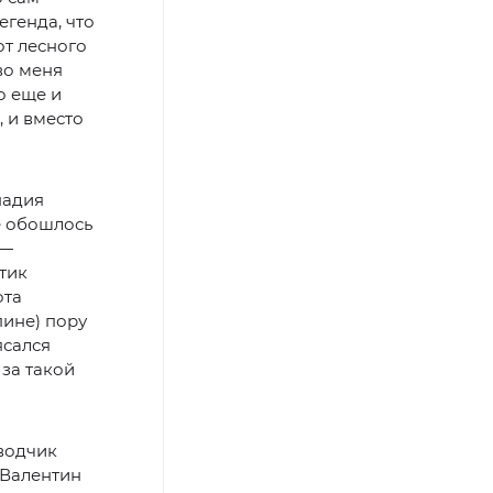
егенда, что
от лесного
во меня
о еще и
, и вместо
надия
е обошлось
 —
тик
ота
пине) пору
ясался
за такой
еводчик
 Валентин