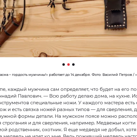
сма – гордость мужчины!» работает до 14 декабря. Фото: Василий Петров /
пе, каждый мужчина сам определяет, что будет на его по
ннадий Павлович. — Всю работу делаю дома, на кухне. И
нструментов специальные ножи. У каждого мастера есть
ж и есть связка ножей разных типов — для сверления, 
нужной формы детали. На мужском поясе можно располо
 строгания и для сверления, например. Медвежьи когти
ой родственник, охотник. Я еще медведя не добыл, хотя
ка медведь не идет ко мне. Ведь поживший медведь част