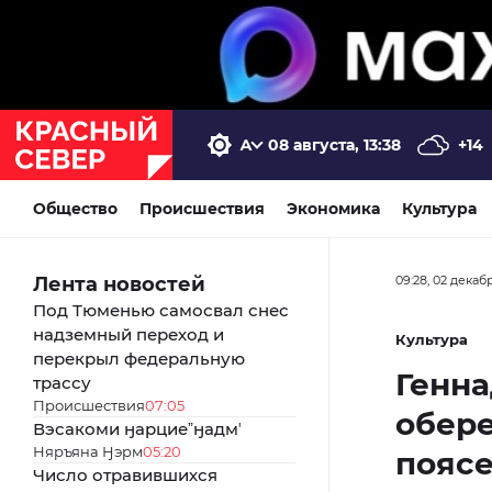
08 августа, 13:38
+14
Общество
Происшествия
Экономика
Культура
Лента новостей
09:28, 02 декаб
Под Тюменью самосвал снес
надземный переход и
Культура
перекрыл федеральную
Генна
трассу
Происшествия
07:05
обере
Вэсакоми ӈарциеˮӈадмʼ
Няръяна Ӈэрм
05:20
поясе
Число отравившихся