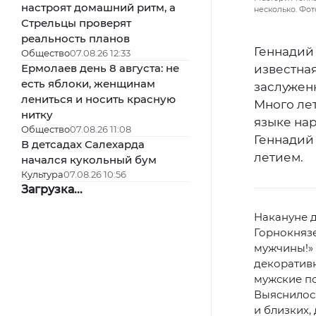
настроят домашний ритм, а
несколько. Фот
Стрельцы проверят
реальность планов
Геннадий
Общество
07.08.26 12:33
Ермолаев день 8 августа: не
известна
есть яблоки, женщинам
заслужен
лениться и носить красную
Много ле
нитку
языке нар
Общество
07.08.26 11:08
Геннадий
В детсадах Салехарда
летием.
начался кукольный бум
Культура
07.08.26 10:56
Загрузка...
Накануне 
Горнокняз
мужчины!» 
декоративн
мужские п
Выяснилось
и близких,