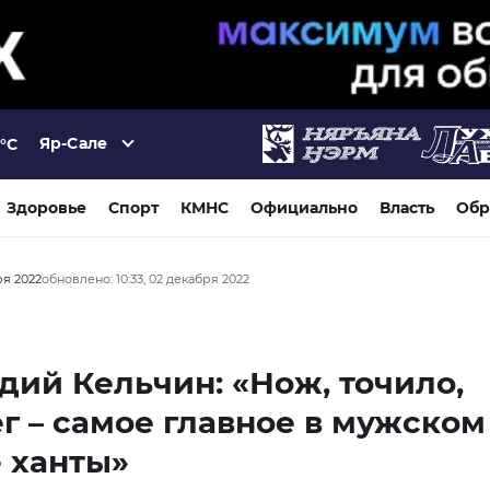
Яр-Сале
°C
Здоровье
Спорт
КМНС
Официально
Власть
Обр
ря 2022
обновлено: 10:33, 02 декабря 2022
дий Кельчин: «Нож, точило,
г – самое главное в мужском
 ханты»