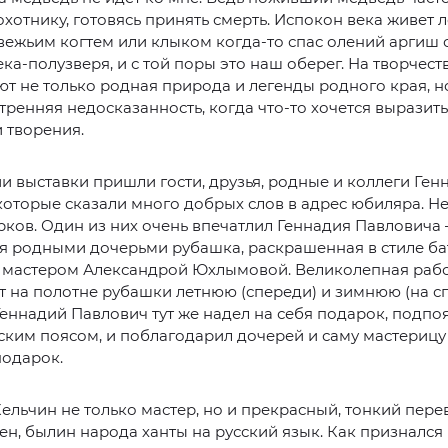
охотнику, готовясь принять смерть. Испокон века живет л
вежьим когтем или клыком когда-то спас олений аргиш 
ка-полузверя, и с той поры это наш оберег. На творчест
т не только родная природа и легенды родного края, н
тренняя недосказанность, когда что-то хочется выразить
 творения.
и выставки пришли гости, друзья, родные и коллеги Ген
которые сказали много добрых слов в адрес юбиляра. Н
рков. Один из них очень впечатлил Геннадия Павловича
я родными дочерьми рубашка, раскрашенная в стиле ба
 мастером Александрой Юхлымовой. Великолепная раб
 на полотне рубашки летнюю (спереди) и зимнюю (на с
Геннадий Павлович тут же надел на себя подарок, подпо
ким поясом, и поблагодарил дочерей и саму мастерицу 
подарок.
ельчин не только мастер, но и прекрасный, тонкий пер
сен, былин народа ханты на русский язык. Как признался