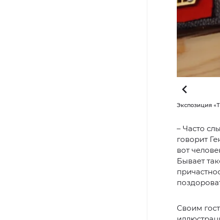
ет до 14 декабря. Фото: Василий Петров / «Ямал-Медиа»
Экспозиция «Та
– Часто сл
говорит Ге
вот челове
Бывает так
причастнос
поздороват
Своим гост
иллюстрац