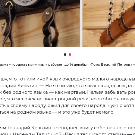
сма – гордость мужчины!» работает до 14 декабря. Фото: Василий Петров /
ышу, что тот или иной язык очередного малого народа в
ннадий Кельчин. — Но я считаю, что язык народа всегда 
к без родного языка — как мертвый. Нельзя забывать ро
ое, что человек не знает родной речи, но чтобы он почу
ть к своему народу, ожил для своего народа, нужно хотя
ься на родном языке — и это уже будет немало.
ям Геннадий Кельчин преподнес книгу собственного пе
иями Надежды Талигиной «Песня тегинского старца» — 