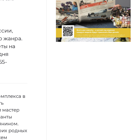
и
ссии,
о жанра.
ты на
дня
65-
омплекса в
ть
й мастер
ханты
янином.
воих родных
сем