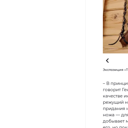
ет до 14 декабря. Фото: Василий Петров / «Ямал-Медиа»
Экспозиция «Та
– В принци
говорит Ге
качестве и
режущий но
придания 
ножа — для
добывает м
его, но по