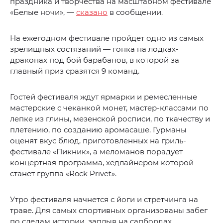
праздника и творчества на масштабном фестивале
«Белые ночи», —
сказано
в сообщении.
На ежегодном фестивале пройдет одно из самых
зрелищных состязаний — гонка на лодках-
драконах под бой барабанов, в которой за
главный приз сразятся 9 команд.
Гостей фестиваля ждут ярмарки и ремесленные
мастерские с чеканкой монет, мастер-классами по
лепке из глины, мезенской росписи, по ткачеству и
плетению, по созданию аромасаше. Гурманы
оценят вкус блюд, приготовленных на гриль-
фестивале «Пикник», а меломанов порадует
концертная программа, хедлайнером которой
станет группа «Rock Privet».
Утро фестиваля начнется с йоги и стретчинга на
траве. Для самых спортивных организованы забег
по следам истории, заплыв на сапбордах,