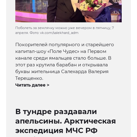
Поболеть за землячку можно уже вечером в пятницу, 7
апреля. Фото: vk.com/salekhard_adm
Покорителей популярного и старейшего
капитал-шоу «Поле Чудес» на Первом
канале среди ямальцев стало больше. В
этот раз крутила барабан и открывала
буквы жительница Салехарда Валерия
Терещенко.
Читать далее >
В тундре раздавали
апельсины. Арктическая
экспедиция МЧС РФ