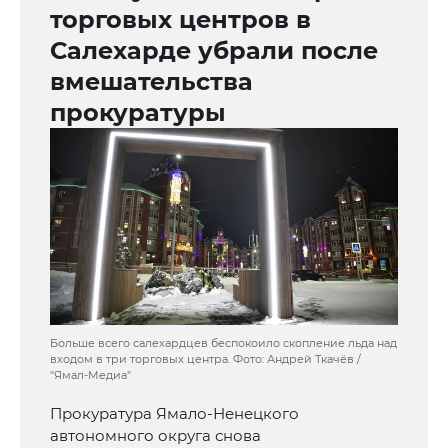
торговых центров в
Салехарде убрали после
вмешательства
прокуратуры
Больше всего салехардцев беспокоило скопление льда над
входом в три торговых центра. Фото: Андрей Ткачёв /
"Ямал-Медиа"
Прокуратура Ямало-Ненецкого
автономного округа снова