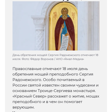
День обретения мощей Сергия Радонежского отмечают 18
июля. Фото: Фёдор Воронов / АНО «Ямал-Медиа»
Православные отмечают 18 июля день
обретения мощей преподобного Сергия
Радонежского. Особо почитаемый в
России святой известен своими чудесами и
основанием Троице-Сергиева монастыря.
«Красный Север» расскажет о житие, мощах
преподобного и в чем он помогает
верующим.