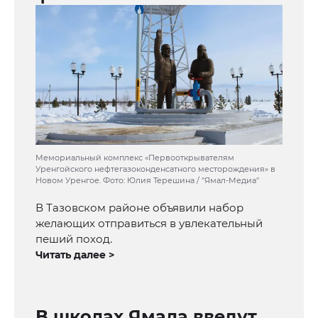
Мемориальный комплекс «Первооткрывателям
Уренгойского нефтегазоконденсатного месторождения» в
Новом Уренгое. Фото: Юлия Терешина / "Ямал-Медиа"
В Тазовском районе объявили набор
желающих отправиться в увлекательный
пеший поход.
Читать далее >
В школах Ямала введут