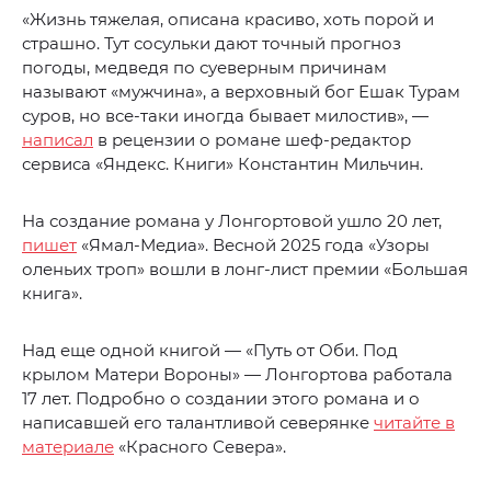
«Жизнь тяжелая, описана красиво, хоть порой и
страшно. Тут сосульки дают точный прогноз
погоды, медведя по суеверным причинам
называют «мужчина», а верховный бог Ешак Турам
суров, но все-таки иногда бывает милостив», —
написал
в рецензии о романе шеф-редактор
сервиса «Яндекс. Книги» Константин Мильчин.
На создание романа у Лонгортовой ушло 20 лет,
пишет
«Ямал-Медиа». Весной 2025 года «Узоры
оленьих троп» вошли в лонг-лист премии «Большая
книга».
Над еще одной книгой — «Путь от Оби. Под
крылом Матери Вороны» — Лонгортова работала
17 лет. Подробно о создании этого романа и о
написавшей его талантливой северянке
читайте в
материале
«Красного Севера».