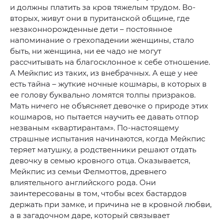
и должны платить за кров тяжелым трудом. Во-
вторых, живут они в пуританской общине, где
незаконнорожденные дети – постоянное
напоминание о грехопадении женщины, стало
быть, ни женщина, ни ее чадо не могут
рассчитывать на благосклонное к себе отношение.
А Мейкпис из таких, из внебрачных. А еще у нее
есть тайна – жуткие ночные кошмары, в которых в
ее голову буквально ломятся толпы призраков.
Мать ничего не объясняет девочке о природе этих
кошмаров, но пытается научить ее давать отпор
незваным «квартирантам». По-настоящему
страшные испытания начинаются, когда Мейкпис
теряет матушку, а родственники решают отдать
девочку в семью кровного отца. Оказывается,
Мейкпис из семьи Фелмоттов, древнего
влиятельного английского рода. Они
заинтересованы в том, чтобы всех бастардов
держать при замке, и причина не в кровной любви,
а в загадочном даре, который связывает