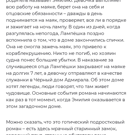
родитель называет Эмилию. Девочка выполняет
всю работу на маяке, берет она на себя и
отцовские обязанности – дважды в день
поднимается на маяк, проверяет, все ли в порядке
и зажигает на ночь лампу. В один из дней, когда
разгулялась непогода, Лампёшка поздно
вспомнила о том, что в доме закончились спички.
Она не смогла зажечь маяк, это привело к
кораблекрушению. Никто не погиб, но хозяин
судна понес большие убытки. В наказание за
случившееся отца Лампёшки закрывают на маяке
на долгих 7 лет, а девочку отправляют в качестве
служанки в Чёрный дом Адмирала. Об этом доме
хотят легенды, люди говорят, что там живет
чудовище. Основные события романа начинаются
как раз в тот момент, когда Эмилия оказывается в
этом загадочном доме.
Можно сказать, что это готический подростковый
роман – есть здесь мрачный старинный замок,