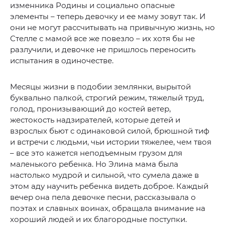
изменника Родины и социально опасные
элементы – теперь девочку и ее маму зовут так. И
они не могут рассчитывать на привычную жизнь, но
Стелле с мамой все же повезло – их хотя бы не
разлучили, и девочке не пришлось переносить
испытания в одиночестве.
Месяцы жизни в подобии землянки, вырытой
буквально палкой, строгий режим, тяжелый труд,
голод, пронизывающий до костей ветер,
жестокость надзирателей, которые детей и
взрослых бьют с одинаковой силой, брюшной тиф
и встречи с людьми, чьи истории тяжелее, чем твоя
– все это кажется неподъемным грузом для
маленького ребенка. Но Элина мама была
настолько мудрой и сильной, что сумела даже в
этом аду научить ребенка видеть доброе. Каждый
вечер она пела девочке песни, рассказывала о
поэтах и славных воинах, обращала внимание на
хороший людей и их благородные поступки.