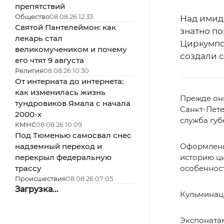
препятствий
Общество
08.08.26 12:33
Над имид
Святой Пантелеймон: как
знатно п
лекарь стал
Циркумпо
великомучеником и почему
создали 
его чтят 9 августа
Религия
08.08.26 10:30
От интерната до интернета:
как изменилась жизнь
Прежде они
тундровиков Ямала с начала
Санкт-Пете
2000-х
служба гу
КМНС
08.08.26 10:09
Под Тюменью самосвал снес
надземный переход и
Оформление
перекрыл федеральную
историю ци
трассу
особенност
Происшествия
08.08.26 07:05
Загрузка...
Кульминаци
Экспонатам