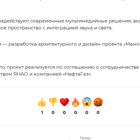
 задействуют современные мультимедийные решения, в
е пространство с интеграцией звука и света.
и — разработка архитектурного и дизайн-проекта «Мам
то проект реализуется по соглашению о сотрудничеств
ством ЯНАО и компанией «НафтаГаз».
1
0
0
0
0
0
Темы