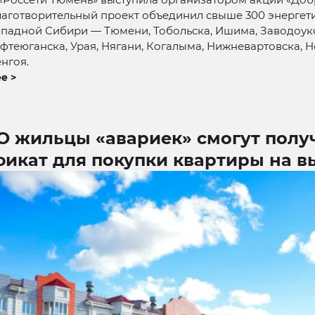
лаготворительный проект объединил свыше 300 энергети
ападной Сибири — Тюмени, Тобольска, Ишима, Заводоук
ефтеюганска, Урая, Нягани, Когалыма, Нижневартовска, 
нгоя.
е >
О жильцы «авариек» смогут полу
фикат для покупки квартиры на в