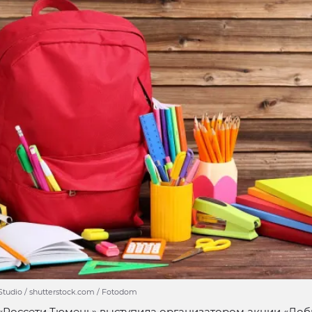
Studio / shutterstock.com / Fotodom
«Россети Тюмень» выступила организатором акции «До