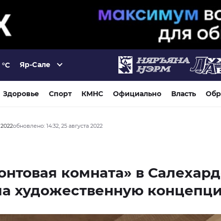
Яр-Сале
°C
Здоровье
Спорт
КМНС
Официально
Власть
Обр
а 2022
обновлено: 14:32, 25 августа 2022
нтовая комната» в Салехард
ла художественную концепц