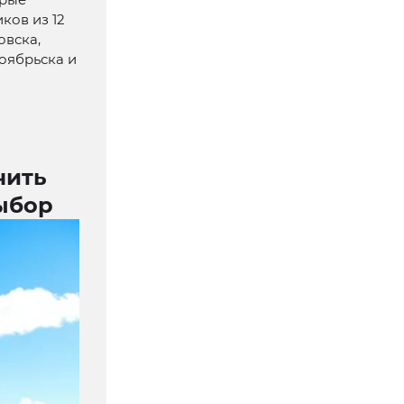
ков из 12
овска,
Ноябрьска и
чить
ыбор