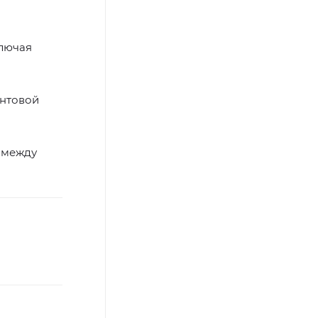
ключая
онтовой
е между