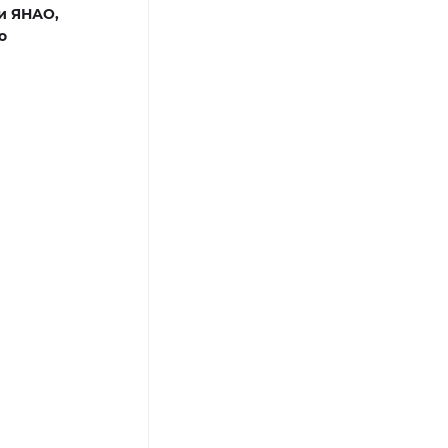
и ЯНАО,
о