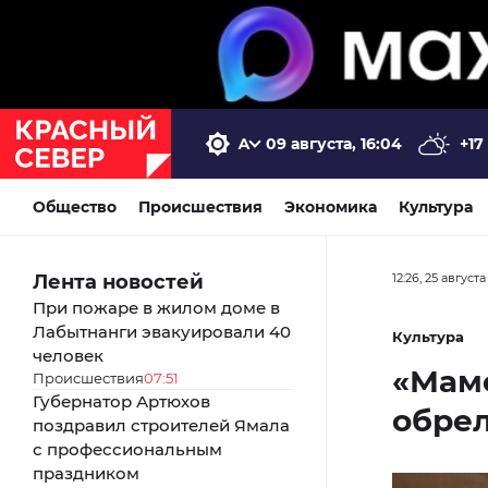
09 августа, 16:04
+17
Общество
Происшествия
Экономика
Культура
Лента новостей
12:26, 25 август
При пожаре в жилом доме в
Лабытнанги эвакуировали 40
Культура
человек
«Мамо
Происшествия
07:51
Губернатор Артюхов
обре
поздравил строителей Ямала
с профессиональным
праздником