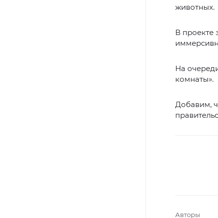
животных.
В проекте
иммерсивно
На очеред
комнаты».
Добавим, ч
правитель
Авторы