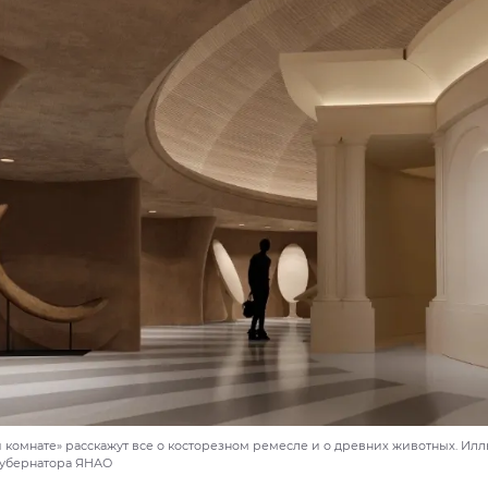
 комнате» расскажут все о косторезном ремесле и о древних животных. Ил
губернатора ЯНАО