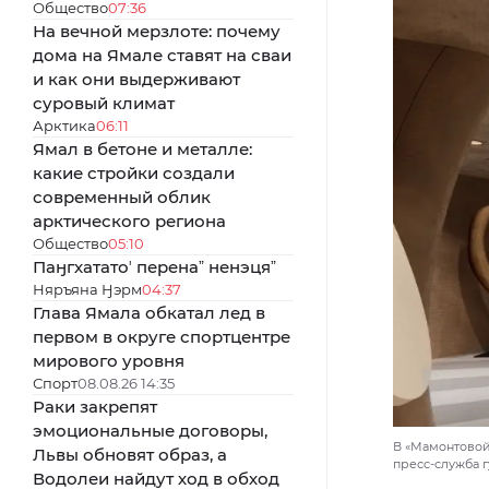
Общество
07:36
На вечной мерзлоте: почему
дома на Ямале ставят на сваи
и как они выдерживают
суровый климат
Арктика
06:11
Ямал в бетоне и металле:
какие стройки создали
современный облик
арктического региона
Общество
05:10
Паӈгхататоʼ перенаˮ ненэцяˮ
Няръяна Ӈэрм
04:37
Глава Ямала обкатал лед в
первом в округе спортцентре
мирового уровня
Спорт
08.08.26 14:35
Раки закрепят
эмоциональные договоры,
В «Мамонтовой
Львы обновят образ, а
пресс-служба 
Водолеи найдут ход в обход