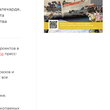
алехарде,
та
тва
роектов в
ла
пресс-
разов и
 все
ке.
ископаемых