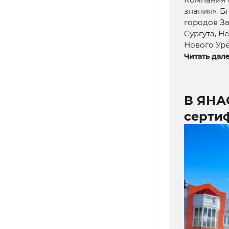
знания». Б
городов З
Сургута, Н
Нового Уре
Читать дале
В ЯНА
серти