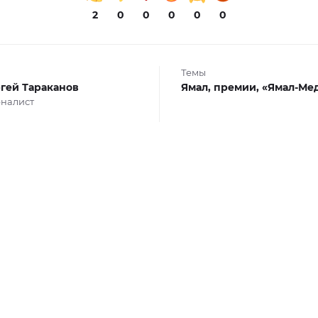
2
0
0
0
0
0
Темы
гей Тараканов
Ямал,
премии,
«Ямал-Ме
налист