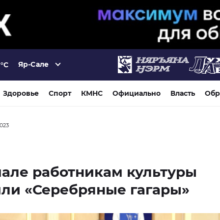
Яр-Сале
°C
Здоровье
Спорт
КМНС
Официально
Власть
Обр
2023
але работникам культуры
ли «Серебряные гагары»