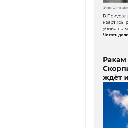
Фото: Фото: al
В Приураль
квартиры р
убийство м
Читать дале
Ракам
Скорпи
ждёт 