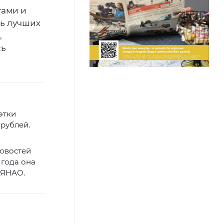
тами и
ь лучших
,
сь
этки
 рублей.
новостей
 года она
 ЯНАО.