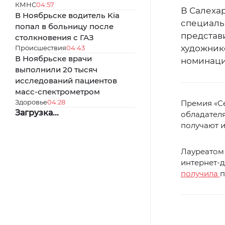
КМНС
04:57
В Салеха
В Ноябрьске водитель Kia
специаль
попал в больницу после
представ
столкновения с ГАЗ
художник
Происшествия
04:43
В Ноябрьске врачи
номинаци
выполнили 20 тысяч
исследований пациентов
масс-спектрометром
Здоровье
04:28
Премия «Се
Загрузка...
обладателя
получают и
Лауреатом 
интернет-д
получила
п