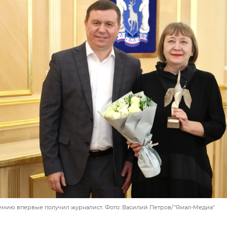
ремию впервые получил журналист. Фото: Василий Петров/"Ямал-Медиа"