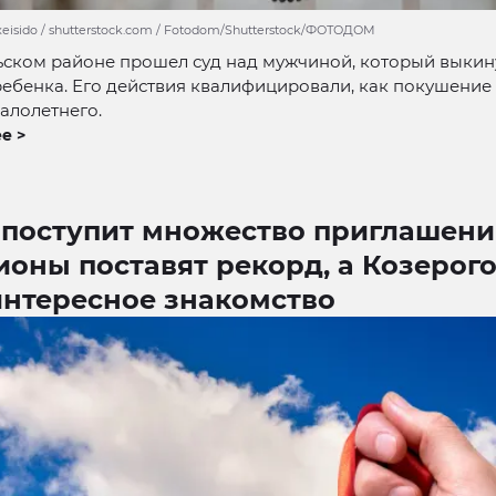
exeisido / shutterstock.com / Fotodom/Shutterstock/ФОТОДОМ
ском районе прошел суд над мужчиной, который выкин
ебенка. Его действия квалифицировали, как покушение
алолетнего.
е >
 поступит множество приглашени
оны поставят рекорд, а Козерог
интересное знакомство