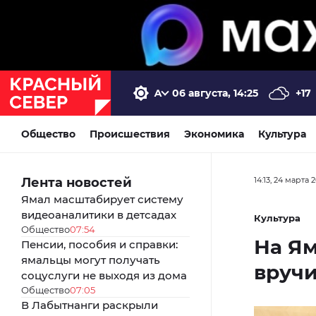
06 августа, 14:25
+17
Общество
Происшествия
Экономика
Культура
Лента новостей
14:13, 24 марта 
Ямал масштабирует систему
видеоаналитики в детсадах
Культура
Общество
07:54
На Ям
Пенсии, пособия и справки:
ямальцы могут получать
вручи
соцуслуги не выходя из дома
Общество
07:05
В Лабытнанги раскрыли