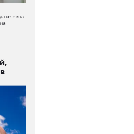
ул из окна
 на
й,
ов