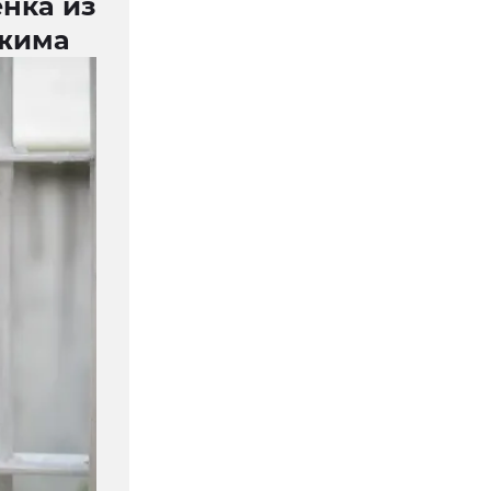
нка из
ежима