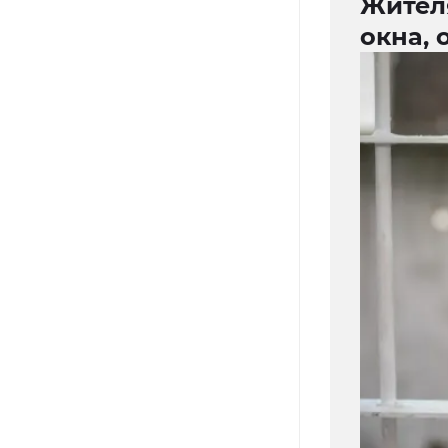
Жител
окна, 