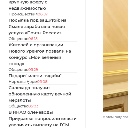
крупную аферу с
недвижимостью
Происшествия
06:57
Посылка под защитой: на
Ямале заработала новая
услуга «Почты России»
Общество
06:15
Жителей и организации
Нового Уренгоя позвали на
конкурс «Мой зеленый
город»
Общество
05:29
Пэдариˮ илени нядабиˮ
Няръяна Ӈэрм
05:08
Салехард получит
обновленную карту вечной
мерзлоты
Общество
05:03
В ЯНАО оленеводы
В этом году п
Приуралья попросили власти
увеличить выплату на ГСМ