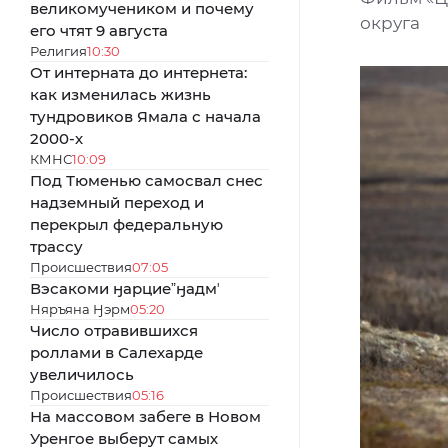
великомучеником и почему
округа
его чтят 9 августа
Религия
10:30
От интерната до интернета:
как изменилась жизнь
тундровиков Ямала с начала
2000-х
КМНС
10:09
Под Тюменью самосвал снес
надземный переход и
перекрыл федеральную
трассу
Происшествия
07:05
Вэсакоми ӈарциеˮӈадмʼ
Няръяна Ӈэрм
05:20
Число отравившихся
роллами в Салехарде
увеличилось
Происшествия
05:16
На массовом забеге в Новом
Уренгое выберут самых