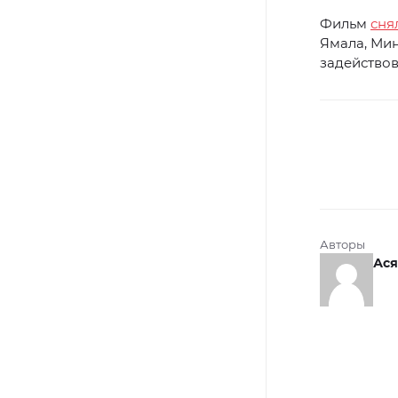
Фильм
сня
Ямала, Мин
задейство
Авторы
Ася