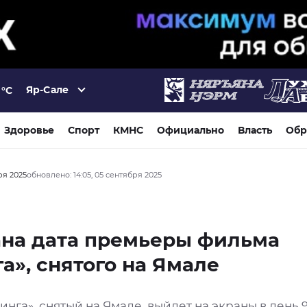
Яр-Сале
°C
Здоровье
Спорт
КМНС
Официально
Власть
Обр
бря 2025
обновлено: 14:05, 05 сентября 2025
ана дата премьеры фильма
а», снятого на Ямале
нга», снятый на Ямале, выйдет на экраны в день 