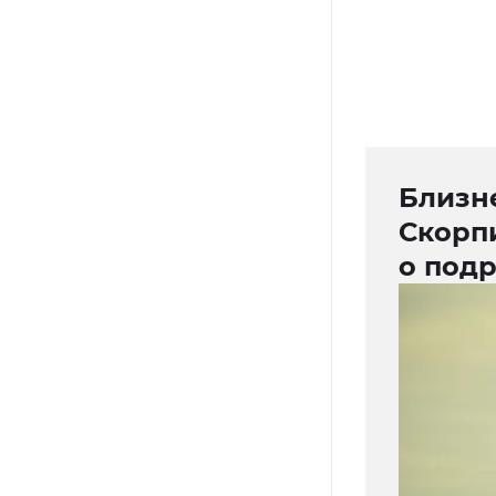
Близн
Скорп
о под