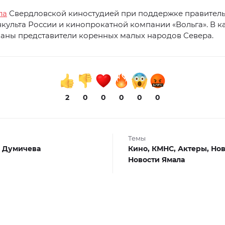
ла
Свердловской киностудией при поддержке правитель
культа России и кинопрокатной компании «Вольга». В к
ваны представители коренных малых народов Севера.
2
0
0
0
0
0
Темы
 Думичева
Кино,
КМНС,
Актеры,
Нов
Новости Ямала