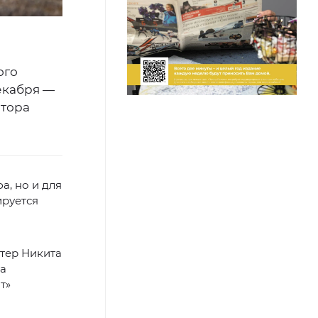
ого
екабря —
атора
а, но и для
ируется
тер Никита
на
т»