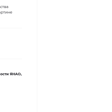
ства
артине
ости ЯНАО,