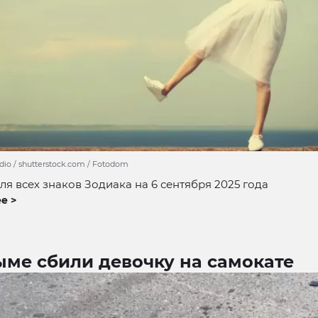
udio / shutterstock.com / Fotodom
ля всех знаков Зодиака на 6 сентября 2025 года
е >
ыме сбили девочку на самокате