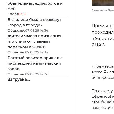
обаятельных единорогов и
фей
Съемки на Яма
Спорт
04:51
В столице Ямала возведут
«город в городе»
Премьера
Общество
07.08.26 14:54
проходили
Жители Ямала признались,
в 95-лети
что считают главным
ЯНАО.
подарком в жизни
Общество
07.08.26 14:34
Рогатый ревизор пришел с
инспекцией на ямальский
«Премьера 
завод
всего Ямал
Общество
07.08.26 14:17
общероссий
Загрузка...
По сюжету
Ефремов) и
стойбища, 
языческие 