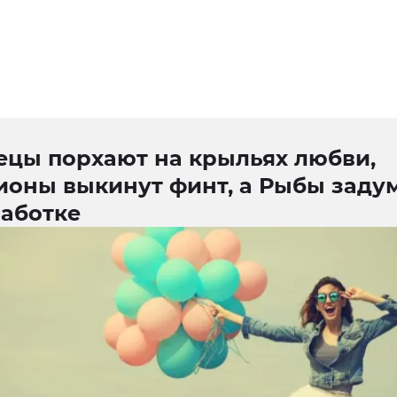
ецы порхают на крыльях любви,
ионы выкинут финт, а Рыбы заду
работке