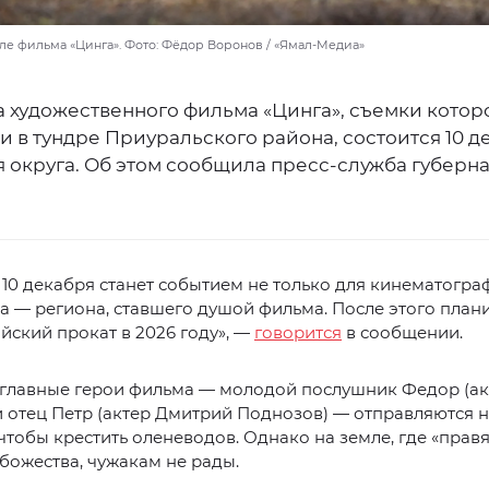
ле фильма «Цинга». Фото: Фёдор Воронов / «Ямал-Медиа»
 художественного фильма «Цинга», съемки котор
 в тундре Приуральского района, состоится 10 д
я округа. Об этом сообщила пресс-служба губерн
10 декабря станет событием не только для кинематограф
а — региона, ставшего душой фильма. После этого план
ский прокат в 2026 году», —
говорится
в сообщении.
 главные герои фильма — молодой послушник Федор (ак
 отец Петр (актер Дмитрий Поднозов) — отправляются 
чтобы крестить оленеводов. Однако на земле, где «правя
божества, чужакам не рады.