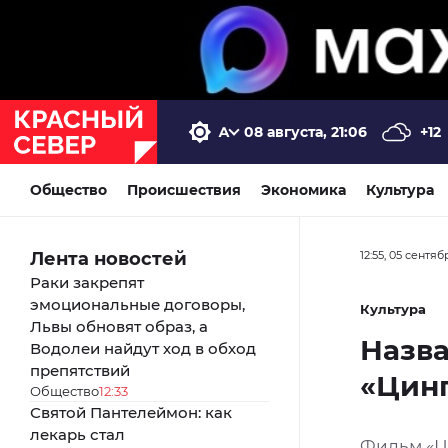
08 августа, 21:06
+12
Общество
Происшествия
Экономика
Культура
Лента новостей
12:55, 05 сентя
Раки закрепят
эмоциональные договоры,
Культура
Львы обновят образ, а
Назв
Водолеи найдут ход в обход
препятствий
«Цинг
Общество
12:33
Святой Пантелеймон: как
лекарь стал
Фильм «Ци