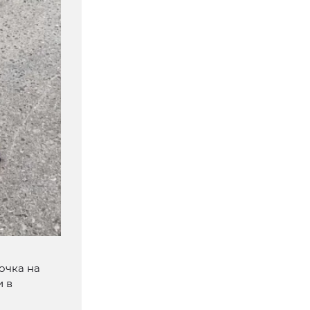
очка на
и в