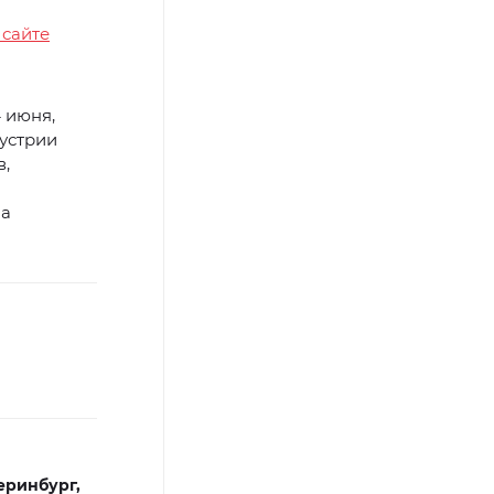
 сайте
 июня,
устрии
в,
на
еринбург,