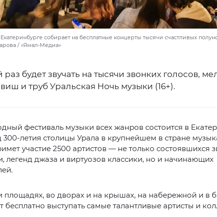
 Екатеринбурге собирает на бесплатные концерты тысячи счастливых полуно
арова / «Ямал-Медиа»
 раз будет звучать на тысячи звонких голосов, м
авиш и труб Уральская Ночь музыки (16+).
ный фестиваль музыки всех жанров состоится в Екатер
д 300-летия столицы Урала в крупнейшем в стране музы
имет участие 2500 артистов — не только состоявшихся з
, легенд джаза и виртуозов классики, но и начинающих
ей.
и площадях, во дворах и на крышах, на набережной и в 
т бесплатно выступать самые талантливые артисты и кол