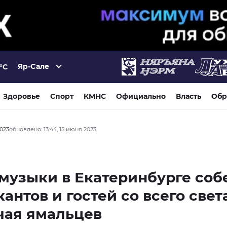
Яр-Сале
°C
Здоровье
Спорт
КМНС
Официально
Власть
Обр
2023
обновлено: 13:44, 15 июня 2023
музыки в Екатеринбурге соб
антов и гостей со всего света
чая ямальцев