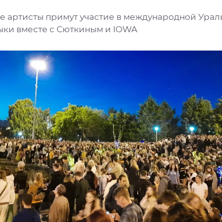
е артисты примут участие в международной Урал
ыки вместе с Сюткиным и IOWA