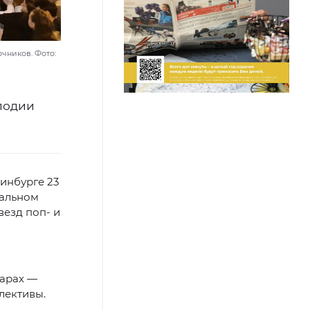
чников. Фото:
елодии
инбурге 23
кальном
везд поп- и
барах —
лективы.