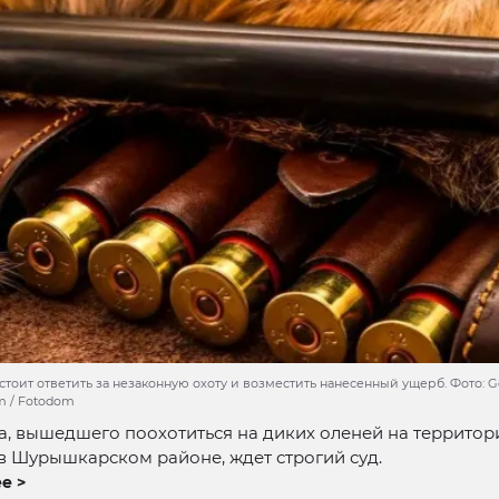
оит ответить за незаконную охоту и возместить нанесенный ущерб. Фото: Geo
om / Fotodom
, вышедшего поохотиться на диких оленей на территор
в Шурышкарском районе, ждет строгий суд.
е >