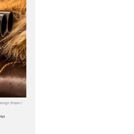
rgii Shipin /
ии