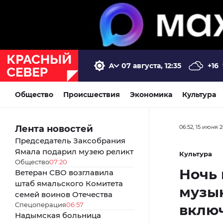
07 августа, 12:35
+16
Общество
Происшествия
Экономика
Культура
Лента новостей
06:52, 15 июня 
Председатель Заксобрания
Ямала подарил музею реликт
Культура
Общество
07:20
Ночь 
Ветеран СВО возглавила
штаб ямальского Комитета
музык
семей воинов Отечества
Спецоперация
06:57
вклю
Надымская больница