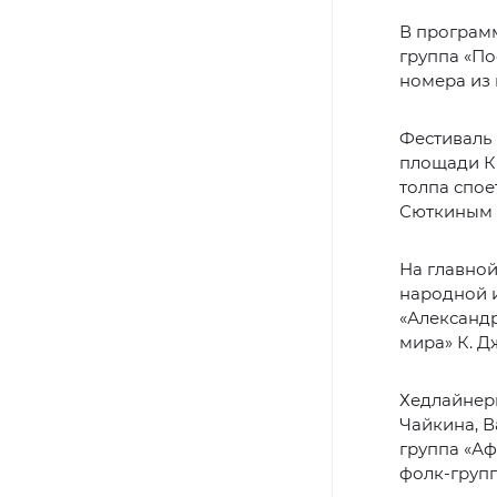
В програм
группа «По
номера из 
Фестиваль 
площади Ки
толпа спое
Сюткиным 
На главной
народной и
«Александ
мира» К. Д
Хедлайнер
Чайкина, 
группа «Аф
фолк-групп