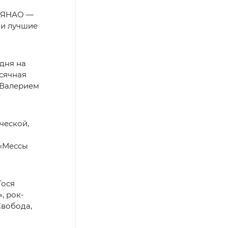
ы ЯНАО —
ои лучшие
 дня на
ысячная
с Валерием
ческой,
 «Мессы
Тося
, рок-
Свобода,