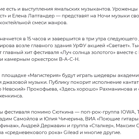
ме есть и выступления ямальских музыкантов. Уроженц
ст» и Елена Лаптандер — представят на Ночи музыки св
коктейльной смеси жанров.
начнется в 15 часов и завершится в три утра следующего
рова возле главного здания УрФУ акцией «Светает». Т
т главный хит фестиваля «Луч солнца золотого» вместе 
и камерным оркестром B-A-C-H.
 площадке «Магистерия» будут играть шедевры академи
 джазовой музыки. Публику покорит исполнение кантат
р Невский» Прокофьева, «Здесь хорошо» Рахманинова и
женкинса.
ы фестиваля помимо Сюткина — поп-рок-группа IOWA, 
Вадим Самойлов и Юлия Чичерина, ВИА «Поющие гитары»
финаж», Андрей Державин и группа «Сталкер», Максим 
а «средневекового рока» Gilead и многие другие.