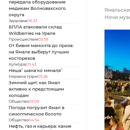
передала оборудование
медикам Волновахского
Ямальски
округа
Ночи муз
Здоровье
06:23
БПЛА атаковали склад
Wildberries на Урале
Происшествия
05:59
От бивня мамонта до приза:
на Ямале выберут лучших
косторезов
Культура
05:43
Нешаˮ шанаʼко мянаԯяˮ
Няръяна Ӈэрм
05:26
Зимний щит: как Ямал
активно к предстоящим
холодам
Общество
05:09
Погода погрузит Ямал в
синоптическое болото
Общество
04:54
Нефть, газ и карьера: какие