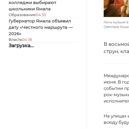
колледжи выбирают
школьники Ямала
Образование
04:33
Губернатор Ямала объявил
Ночь музыки в
дату «Честного маршрута —
Светлана Кошк
2026»
Власть
04:18
В восьмой
Загрузка...
струн, кл
Международ
июня. В го
событии пр
рок-музыки
исполнител
На улицах 
всюду буду