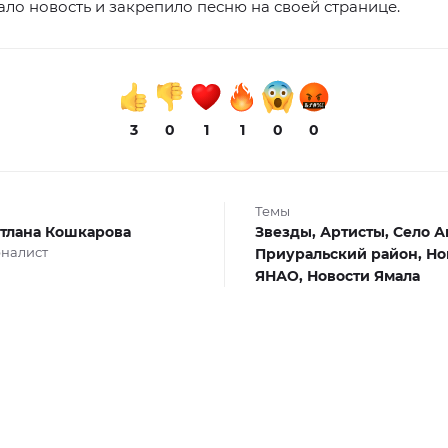
ло новость и закрепило песню на своей странице.
3
0
1
1
0
0
Темы
тлана Кошкарова
Звезды,
Артисты,
Село А
налист
Приуральский район,
Но
ЯНАО,
Новости Ямала