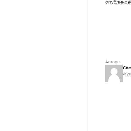
опубликова
Авторы
Све
Жур