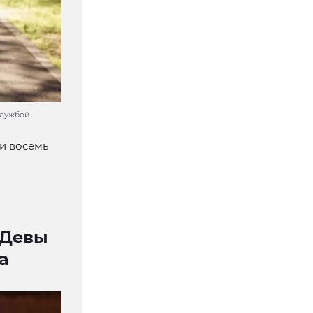
службой
и восемь
 Девы
а