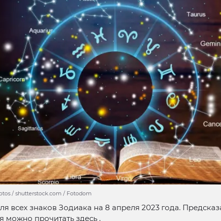
hotos / shutterstock.com / Fotodom
ля всех знаков Зодиака на 8 апреля 2023 года. Предсказ
ля можно прочитать здесь .