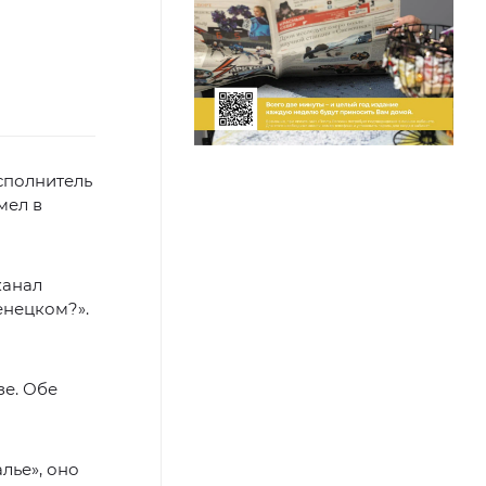
сполнитель
мел в
канал
енецком?».
зе. Обе
лье», оно