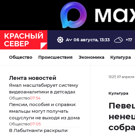
06 августа, 13:33
+17
Общество
Происшествия
Экономика
Культура
Лента новостей
13:27, 07 апреля
Ямал масштабирует систему
видеоаналитики в детсадах
Культура
Общество
07:54
Певец
Пенсии, пособия и справки:
ямальцы могут получать
ненец
соцуслуги не выходя из дома
Общество
07:05
собра
В Лабытнанги раскрыли