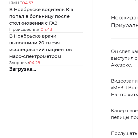
КМНС
04:57
В Ноябрьске водитель Kia
попал в больницу после
Неожидан
столкновения с ГАЗ
Приураль
Происшествия
04:43
В Ноябрьске врачи
выполнили 20 тысяч
исследований пациентов
Он спел ка
масс-спектрометром
выступил с
Здоровье
04:28
Аксарке.
Загрузка...
Видеозапис
«МУЗ-ТВ» с
На что хит
Кавер севе
певицы пос
Послушать