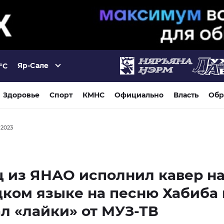
Яр-Сале
°C
Здоровье
Спорт
КМНС
Официально
Власть
Обр
 2023
 из ЯНАО исполнил кавер н
ком языке на песню Хабиба 
л «лайки» от МУЗ-ТВ