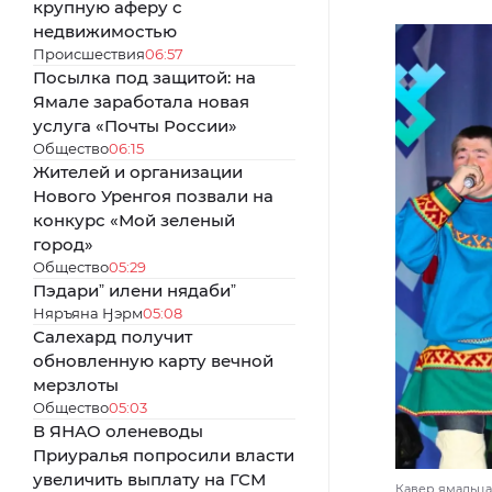
крупную аферу с
недвижимостью
Происшествия
06:57
Посылка под защитой: на
Ямале заработала новая
услуга «Почты России»
Общество
06:15
Жителей и организации
Нового Уренгоя позвали на
конкурс «Мой зеленый
город»
Общество
05:29
Пэдариˮ илени нядабиˮ
Няръяна Ӈэрм
05:08
Салехард получит
обновленную карту вечной
мерзлоты
Общество
05:03
В ЯНАО оленеводы
Приуралья попросили власти
увеличить выплату на ГСМ
Кавер ямальца 