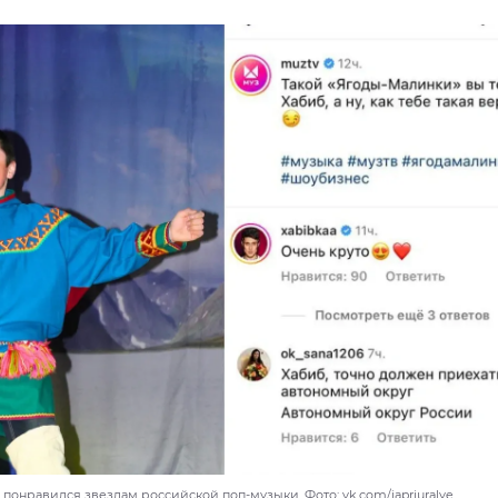
понравился звездам российской поп-музыки. Фото: vk.com/iapriuralye