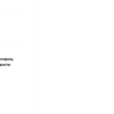
ксарка,
вости