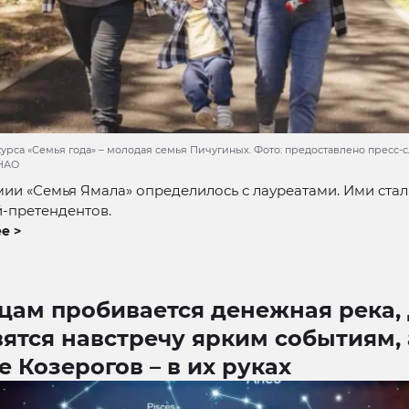
курса «Семья года» – молодая семья Пичугиных. Фото: предоставлено пресс-
ЯНАО
и «Семья Ямала» определилось с лауреатами. Ими стал
й-претендентов.
е >
ьцам пробивается денежная река,
ятся навстречу ярким событиям, 
е Козерогов – в их руках