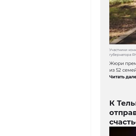
Участники кон
губернатора 
Жюри преми
из 52 семе
Читать дале
К Тел
отправ
счасть