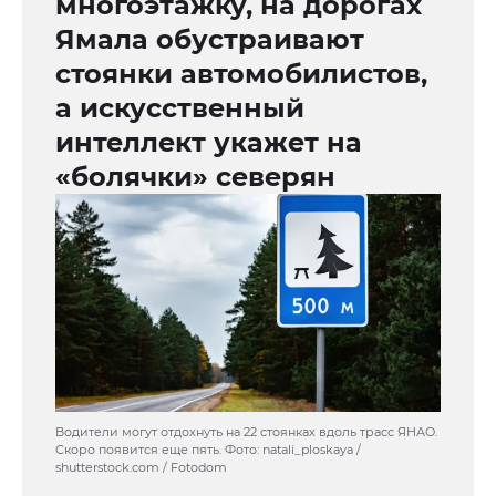
многоэтажку, на дорогах
Ямала обустраивают
стоянки автомобилистов,
а искусственный
интеллект укажет на
«болячки» северян
Водители могут отдохнуть на 22 стоянках вдоль трасс ЯНАО.
Скоро появится еще пять. Фото: natali_ploskaya /
shutterstock.com / Fotodom