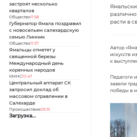
застроят несколько
Ямальски
кварталов
различног
Общество
11:58
расти в с
Губернатор Ямала поздравил
с новосельем салехардскую
семью Линник
Общество
11:57
Автор «Ям
Ямальцы отметят у
искусств и
священной березы
к выступле
Международный день
коренных народов
КМНС
10:47
Педагоги и
Центральный аппарат СК
завели тра
запросил доклад об
победы в м
массовом отравлении в
Салехарде
Происшествия
09:51
Загрузка...