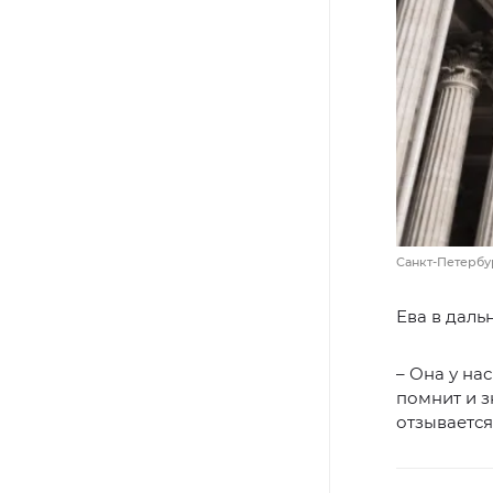
Санкт-Петербу
Ева в даль
– Она у на
помнит и з
отзывается