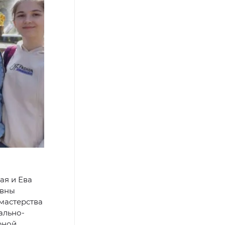
ая и Ева
овны
мастерства
ально-
рной