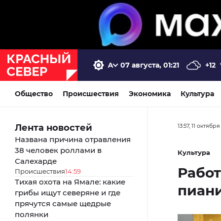
07 августа, 01:21
+12
Общество
Происшествия
Экономика
Культура
Лента новостей
13:57, 11 октябр
Названа причина отравления
38 человек роллами в
Культура
Салехарде
Работ
Происшествия
14:59
Тихая охота на Ямале: какие
пиани
грибы ищут северяне и где
прячутся самые щедрые
полянки