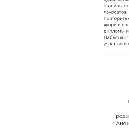
столицы он
лауреатов
повторить 
жюри и во
дипломы и 
Лабытнанги
участники 
:
роди
Аня 