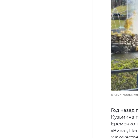
Юные пианистк
Год назад 
Кузьмина 
Ерёменко п
«Виват, Пе
художестве