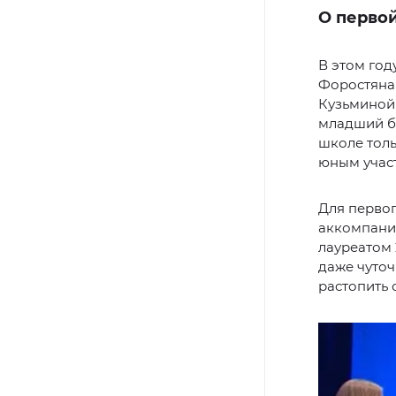
О перво
В этом год
Форостяная
Кузьминой 
младший б
школе толь
юным учас
Для первог
аккомпанир
лауреатом 
даже чуточ
растопить 