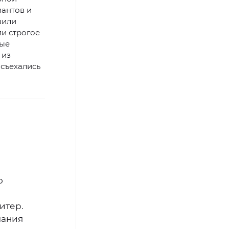
мантов и
шили
ли строгое
ные
 из
 съехались
о
итер.
чания