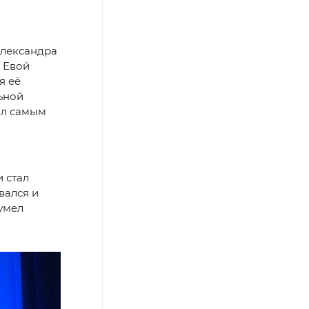
Александра
с Евой
я её
ьной
ал самым
 стал
вался и
сумел