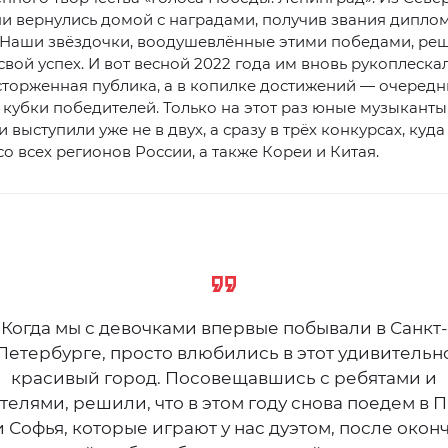
и вернулись домой с наградами, получив звания дипло
. Наши звёздочки, воодушевлённые этими победами, ре
свой успех. И вот весной 2022 года им вновь рукоплеска
сторженная публика, а в копилке достижений — очеред
кубки победителей. Только на этот раз юные музыканты
 выступили уже не в двух, а сразу в трёх конкурсах, куда
со всех регионов России, а также Кореи и Китая.
Когда мы с девочками впервые побывали в Санкт-
Петербурге, просто влюбились в этот удивительн
красивый город. Посовещавшись с ребятами и
телями, решили, что в этом году снова поедем в П
и Софья, которые играют у нас дуэтом, после окон