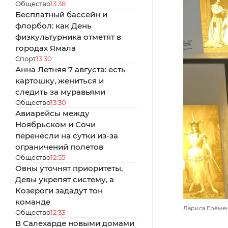
Общество
13:38
Бесплатный бассейн и
флорбол: как День
физкультурника отметят в
городах Ямала
Спорт
13:30
Анна Летняя 7 августа: есть
картошку, жениться и
следить за муравьями
Общество
13:30
Авиарейсы между
Ноябрьском и Сочи
перенесли на сутки из-за
ограничений полетов
Общество
12:55
Овны уточнят приоритеты,
Девы укрепят систему, а
Козероги зададут тон
команде
Лариса Ерёмен
Общество
12:33
В Салехарде новыми домами