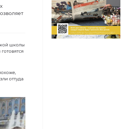
х
позволяет
ской школы
 готовятся
похоже,
зли оттуда