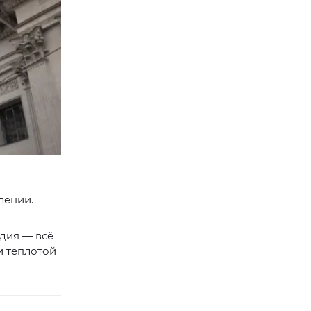
лении.
едия — всё
и теплотой