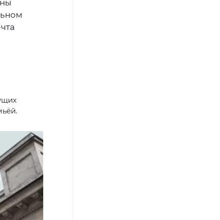
ены
льном
ечта
ущих
мьёй.