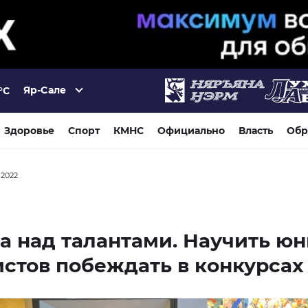
Яр-Сале
°C
Здоровье
Спорт
КМНС
Официально
Власть
Обр
я 2022
а над талантами. Научить ю
стов побеждать в конкурсах