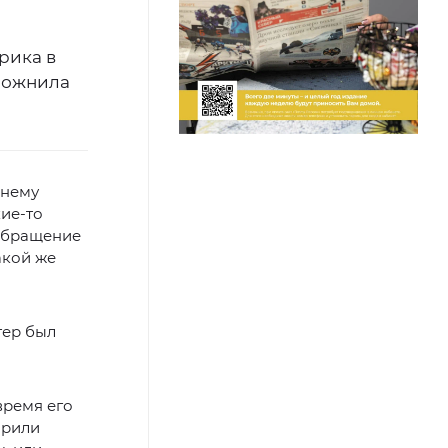
рика в
сложнила
 нему
кие-то
 Обращение
акой же
тер был
время его
орили