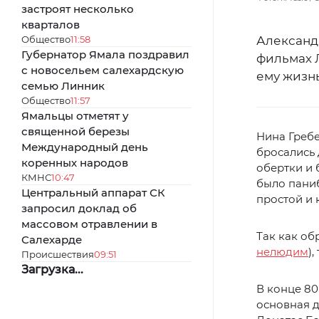
застроят несколько
кварталов
Общество
11:58
Александ
Губернатор Ямала поздравил
фильмах 
с новосельем салехардскую
ему жизнь
семью Линник
Общество
11:57
Ямальцы отметят у
священной березы
Нина Греб
Международный день
бросались 
коренных народов
обертки и
КМНС
10:47
было паниб
Центральный аппарат СК
простой и 
запросил доклад об
массовом отравлении в
Так как об
Салехарде
нелюдим
)
Происшествия
09:51
Загрузка...
В конце 80
основная д