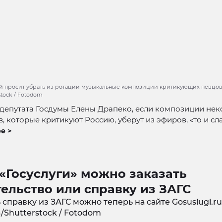
 просит убрать из ротации музыкальные композиции критикующих певцов.
rstock / Fotodom
депутата Госдумы Елены Драпеко, если композиции не
, которые критикуют Россию, уберут из эфиров, «то и сла
е >
«Госуслуги» можно заказать
ельство или справку из ЗАГС