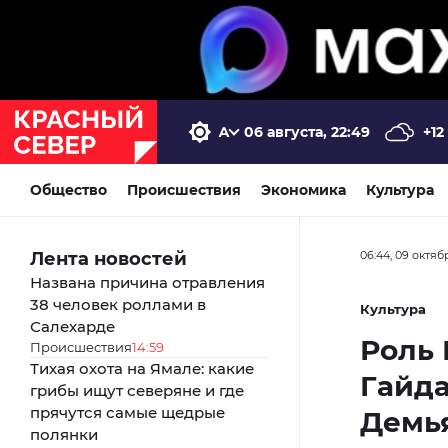
06 августа, 22:49
+12
Общество
Происшествия
Экономика
Культура
Лента новостей
06:44, 09 октяб
Названа причина отравления
38 человек роллами в
Культура
Салехарде
Роль
Происшествия
14:59
Тихая охота на Ямале: какие
Гайда
грибы ищут северяне и где
прячутся самые щедрые
Демь
полянки