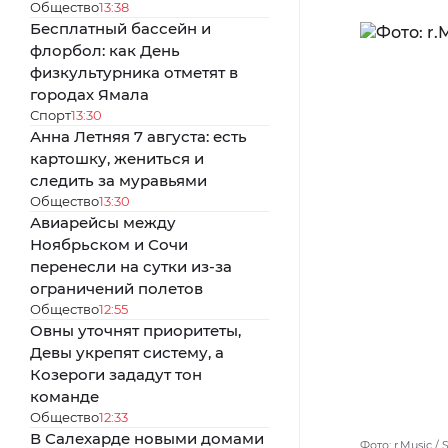
Общество
13:38
Бесплатный бассейн и
флорбол: как День
физкультурника отметят в
городах Ямала
Спорт
13:30
Анна Летняя 7 августа: есть
картошку, жениться и
следить за муравьями
Общество
13:30
Авиарейсы между
Ноябрьском и Сочи
перенесли на сутки из-за
ограничений полетов
Общество
12:55
Овны уточнят приоритеты,
Девы укрепят систему, а
Козероги зададут тон
команде
Общество
12:33
В Салехарде новыми домами
Фото: r.Music /