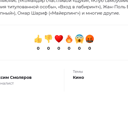
нионис («Командир счастливой «Щуки», «Клуб самоубийц
я титулованной особы», «Вход в лабиринт»), Жан-Поль
пный»), Омар Шариф («Майерлинг») и многие другие.
0
0
0
0
0
0
Темы
сим Смоляров
Кино
налист