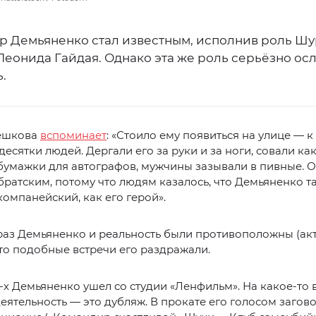
р Демьяненко стал известным, исполнив роль Шу
Леонида Гайдая. Однако эта же роль серьёзно о
.
ешкова
вспоминает
: «Стоило ему появиться на улице — к
десятки людей. Дергали его за руки и за ноги, совали ка
 бумажки для автографов, мужчины зазывали в пивные.
ратским, потому что людям казалось, что Демьяненко т
компанейский, как его герой».
раз Демьяненко и реальность были противоположны (ак
, то подобные встречи его раздражали.
-х Демьяненко ушел со студии «Ленфильм». На какое-то 
еятельность — это дубляж. В прокате его голосом загов