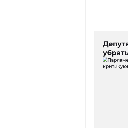
Депут
убрат