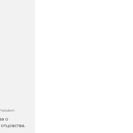
/ Fotodom
ва о
отцовства.