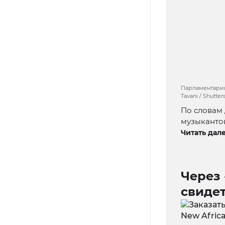
Парламентарий
Tavani / Shutte
По словам 
музыкантов
Читать дале
Через 
свидет