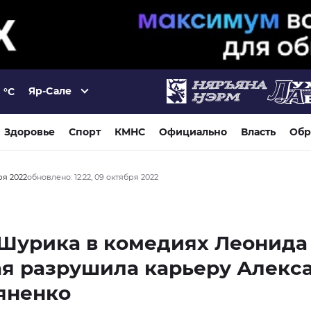
Яр-Сале
°C
Здоровье
Спорт
КМНС
Официально
Власть
Обр
ря 2022
обновлено: 12:22, 09 октября 2022
 Шурика в комедиях Леонида
я разрушила карьеру Алекс
яненко