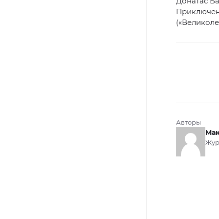
Донатас Ба
Приключени
(«Великоле
Авторы
Мак
Жур