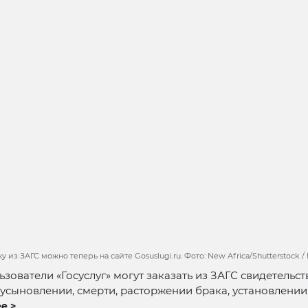
у из ЗАГС можно теперь на сайте Gosuslugi.ru. Фото: New Africa/Shutterstock 
ьзователи «Госуслуг» могут заказать из ЗАГС свидетельст
усыновлении, смерти, расторжении брака, установлении 
е >