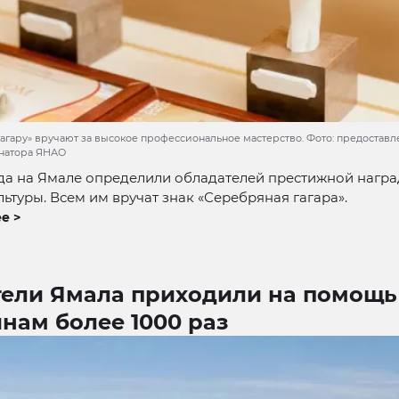
агару» вручают за высокое профессиональное мастерство. Фото: предоставл
натора ЯНАО
да на Ямале определили обладателей престижной награ
льтуры. Всем им вручат знак «Серебряная гагара».
е >
тели Ямала приходили на помощь
нам более 1000 раз