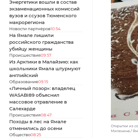
Энергетики вошли в состав
экзаменационных комиссий
вузов и ссузов Тюменского
макрорегиона
Новости партнёров
10:54
На Ямале лишили
российского гражданства
убийцу женщины
Происшествия
09:57
Из Арктики в Малайзию: как
школьники Ямала штурмуют
английский
Образование
09:15
«Личный позор»: владелец
WASABI89 объяснил
массовое отравление в
Салехарде
Происшествия
08:47
Походы в лес на Ямале
Открытки из с
отменились до осени
Миленина / Я
Общество
08:25