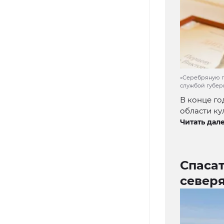
«Серебряную г
службой губер
В конце го
области ку
Читать дале
Спаса
северя