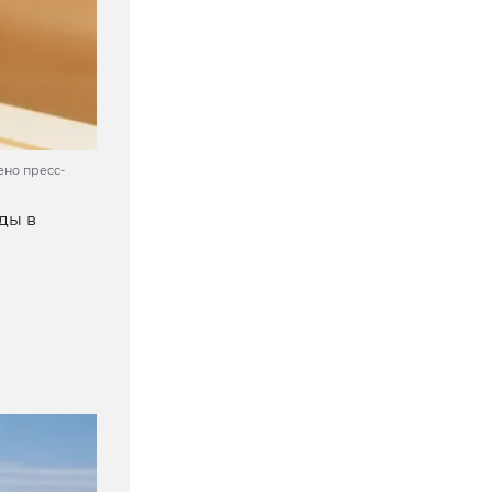
ено пресс-
ды в