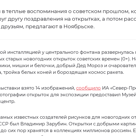
 в теплые воспоминания о советском прошлом, ко
уг другу поздравления на открытках, а потом рас
друзьям, предлагают в Ноябрьске.
й инсталляцией у центрального фонтана развернулась 
х старых новогодних открыток советских времен (0+). Н
ики, мишки и белочки, добрый Дед Мороз и очаровате
, тройка белых коней и бороздящая космос ракета.
выставки взято 14 изображений,
сообщило
ИА «Север-Пре
отографии открыток для экспозиции предоставил Музе
центр.
амых известных создателей рисунков для новогодних о
ССР был Владимир Зарубин. Открытки с добрыми карти
до сих пор хранятся в коллекциях миллионов россиян. Е