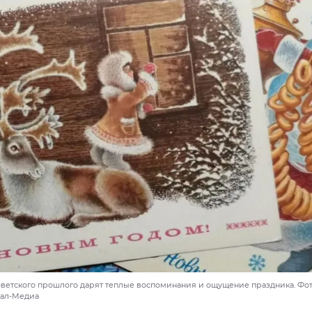
оветского прошлого дарят теплые воспоминания и ощущение праздника. Фот
мал-Медиа