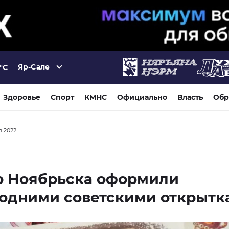
Яр-Сале
°C
Здоровье
Спорт
КМНС
Официально
Власть
Обр
я 2022
р Ноябрьска оформили
годними советскими открытк