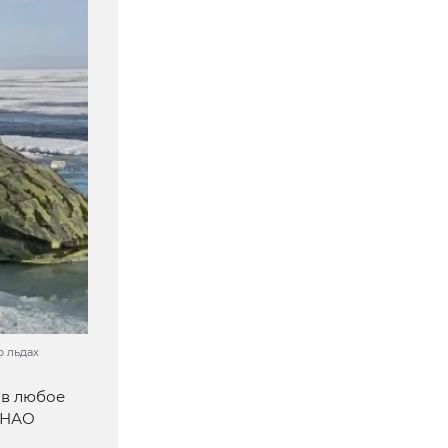
о льдах
 в любое
 ЯНАО