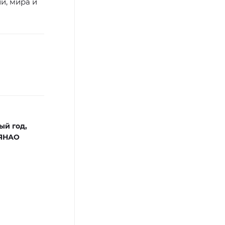
и, мира и
ый год,
 ЯНАО