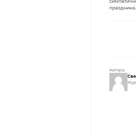
симпатичны
праздника.
Авторы
Све
Жур