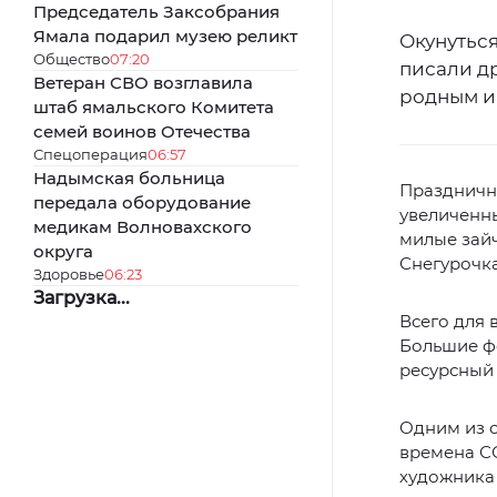
Председатель Заксобрания
Ямала подарил музею реликт
Окунуться
Общество
07:20
писали др
Ветеран СВО возглавила
родным и 
штаб ямальского Комитета
семей воинов Отечества
Спецоперация
06:57
Надымская больница
Празднично
передала оборудование
увеличенны
медикам Волновахского
милые зайч
округа
Снегурочка
Здоровье
06:23
Загрузка...
Всего для 
Большие ф
ресурсный 
Одним из с
времена С
художника 