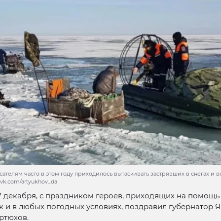
ателям часто в этом году приходилось вытаскивать застрявших в снегах и в
 vk.com/artyukhov_da
7 декабря, с праздником героев, приходящих на помощь
к и в любых погодных условиях, поздравил губернатор
ртюхов.