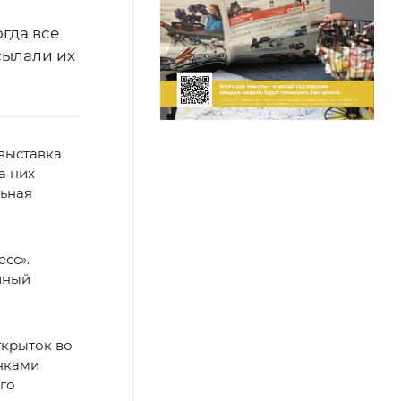
гда все
сылали их
выставка
а них
льная
сс».
йный
ткрыток во
нками
го