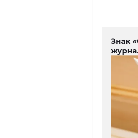
Знак «
журна