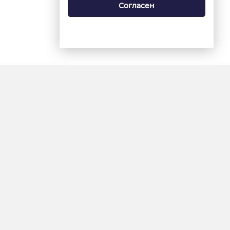
Согласен
18+
«Ямал-Медиа»
Интернет-сайт «Красный
Север»
«Север-Пресс»