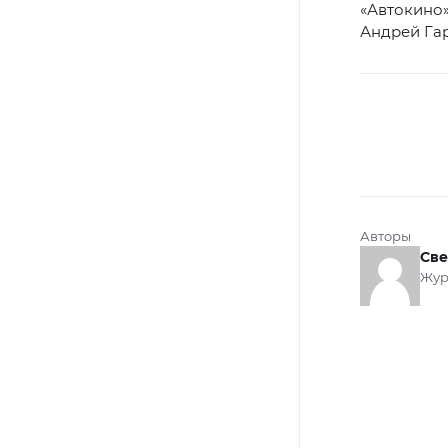
«Автокино»
Андрей Га
Авторы
Све
Жур