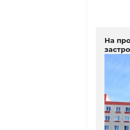
На пр
застр