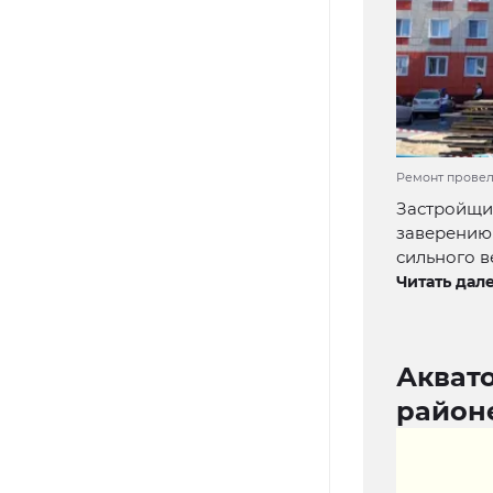
Ремонт провел
Застройщик
заверению
сильного в
Читать дале
Акват
районе