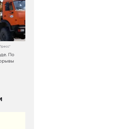
Пресс"
де. По
порывы
м