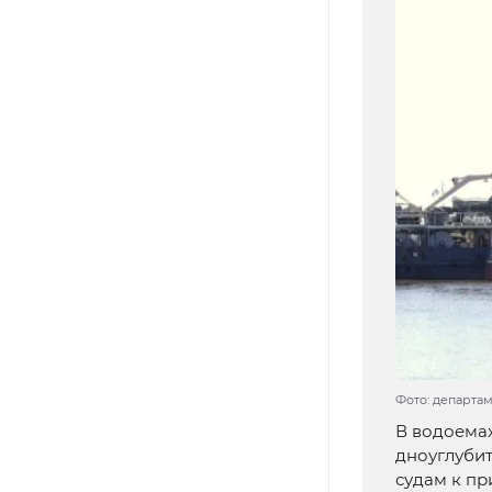
Фото: департа
В водоемах
дноуглуби
судам к пр