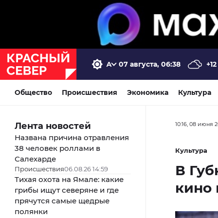
07 августа, 06:38
+12
Общество
Происшествия
Экономика
Культура
Лента новостей
10:16, 08 июня 
Названа причина отравления
38 человек роллами в
Культура
Салехарде
В Губ
Происшествия
06.08.26 14:59
Тихая охота на Ямале: какие
кино 
грибы ищут северяне и где
прячутся самые щедрые
полянки