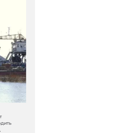
т
одить
д