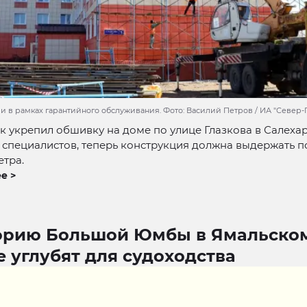
и в рамках гарантийного обслуживания. Фото: Василий Петров / ИА "Север-
 укрепил обшивку на доме по улице Глазкова в Салехар
 специалистов, теперь конструкция должна выдержать 
етра.
е >
орию Большой Юмбы в Ямальско
 углубят для судоходства