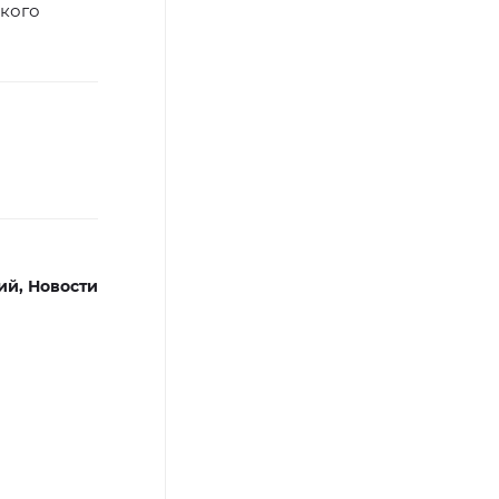
ского
ий,
Новости