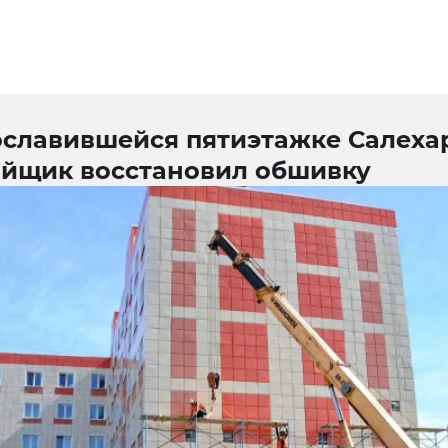
ославившейся пятиэтажке Салеха
ойщик восстановил обшивку