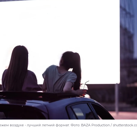
жем воздухе - лучший летний формат. Фото: BAZA Production / shutterstock.