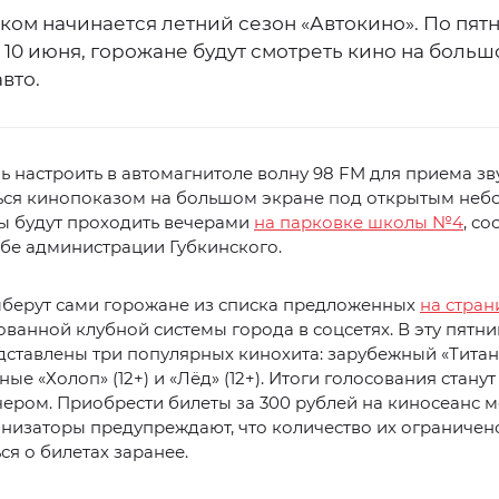
ком начинается летний сезон «Автокино». По пят
 10 июня, горожане будут смотреть кино на боль
авто.
 настроить в автомагнитоле волну 98 FM для приема зв
ься кинопоказом на большом экране под открытым неб
ы будут проходить вечерами
на парковке школы №4
, с
бе администрации Губкинского.
берут сами горожане из списка предложенных
на стран
ванной клубной системы города в соцсетях. В эту пятни
ставлены три популярных кинохита: зарубежный «Титани
ые «Холоп» (12+) и «Лёд» (12+). Итоги голосования станут
чером. Приобрести билеты за 300 рублей на киносеанс
анизаторы предупреждают, что количество их ограничен
ся о билетах заранее.