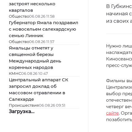
застроят несколько
В Губкинс
кварталов
начиная с
Общество
06.08.26 11:58
из своих 
Губернатор Ямала поздравил
с новосельем салехардскую
семью Линник
Общество
06.08.26 11:57
Нужно лишь
Ямальцы отметят у
наслаждат
священной березы
Киносеанс
Международный день
пресс-служ
коренных народов
КМНС
06.08.26 10:47
Центральный аппарат СК
Фильмы вы
запросил доклад об
Централизо
массовом отравлении в
выбор пред
Салехарде
отечественн
Происшествия
06.08.26 09:51
четверг ве
Загрузка...
сайте
. Орг
позаботить