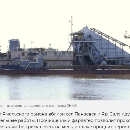
мент транспорта и дорожного хозяйства ЯНАО.
 Ямальского района вблизи сел Панаевск и Яр-Сале иду
тельные работы. Прочищенный фарватер позволит прох
истаням без риска сесть на мель, а также продлит перио