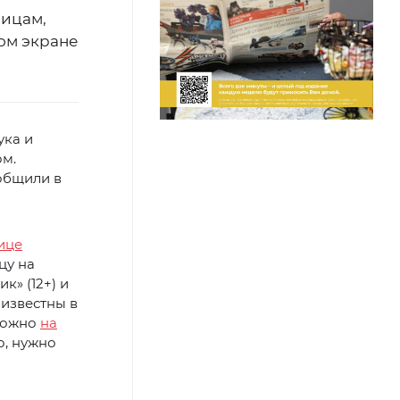
ницам,
шом экране
ука и
ом.
ообщили в
ице
цу на
к» (12+) и
 известны в
 можно
на
о, нужно