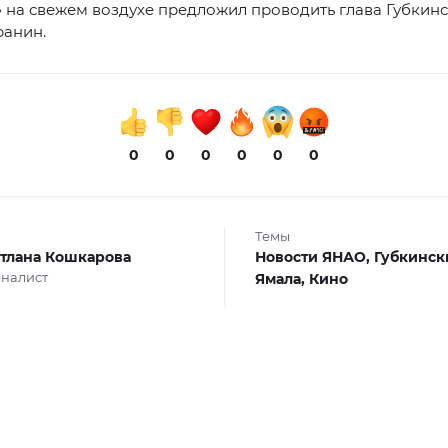
 на свежем воздухе предложил проводить глава Губкин
ранин.
0
0
0
0
0
0
Темы
тлана Кошкарова
Новости ЯНАО,
Губкинск
налист
Ямала,
Кино