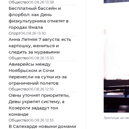
Общество
06.08.26 13:38
Бесплатный бассейн и
флорбол: как День
физкультурника отметят в
городах Ямала
Спорт
06.08.26 13:30
Анна Летняя 7 августа: есть
картошку, жениться и
следить за муравьями
Общество
06.08.26 13:30
Авиарейсы между
Ноябрьском и Сочи
перенесли на сутки из-за
ограничений полетов
Общество
06.08.26 12:55
Овны уточнят приоритеты,
Девы укрепят систему, а
Козероги зададут тон
команде
Зрелища на све
Общество
06.08.26 12:33
В Салехарде новыми домами