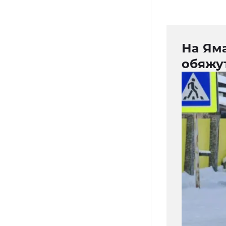
На Ям
обяжу