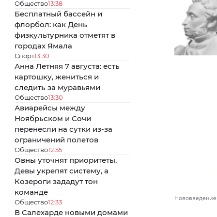
Общество
13:38
Бесплатный бассейн и
флорбол: как День
физкультурника отметят в
городах Ямала
Спорт
13:30
Анна Летняя 7 августа: есть
картошку, жениться и
следить за муравьями
Общество
13:30
Авиарейсы между
Ноябрьском и Сочи
перенесли на сутки из-за
ограничений полетов
Общество
12:55
Овны уточнят приоритеты,
Девы укрепят систему, а
Козероги зададут тон
команде
Нововведение р
Общество
12:33
В Салехарде новыми домами