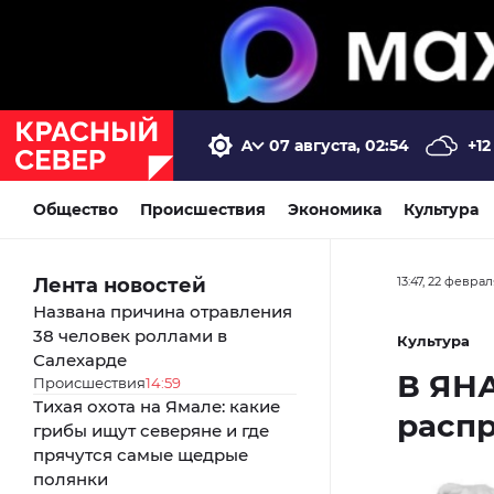
07 августа, 02:54
+12
Общество
Происшествия
Экономика
Культура
Лента новостей
13:47, 22 февра
Названа причина отравления
38 человек роллами в
Культура
Салехарде
В ЯН
Происшествия
14:59
Тихая охота на Ямале: какие
распр
грибы ищут северяне и где
прячутся самые щедрые
полянки