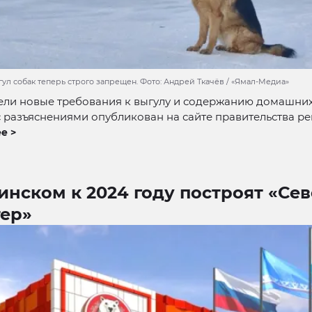
ул собак теперь строго запрещен. Фото: Андрей Ткачёв / «Ямал-Медиа»
ели новые требования к выгулу и содержанию домашних
 разъяснениями опубликован на сайте правительства ре
е >
инском к 2024 году построят «Се
тер»