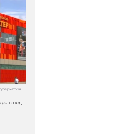
 губернатора
орств под