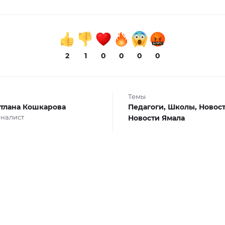
2
1
0
0
0
0
Темы
тлана Кошкарова
Педагоги,
Школы,
Новос
налист
Новости Ямала