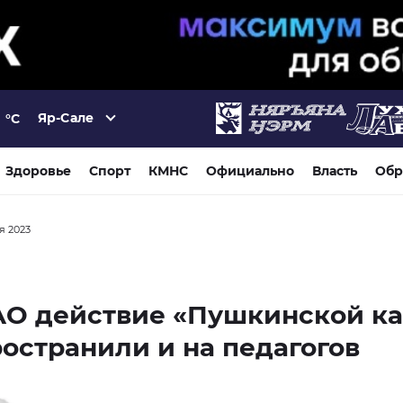
Яр-Сале
°C
Здоровье
Спорт
КМНС
Официально
Власть
Обр
ля 2023
АО действие «Пушкинской к
остранили и на педагогов