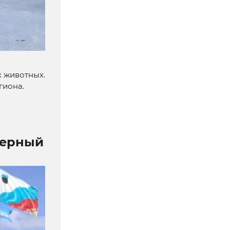
 животных.
гиона.
верный