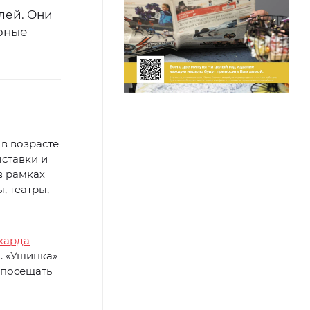
лей. Они
урные
в возрасте
ыставки и
в рамках
, театры,
харда
. «Ушинка»
 посещать