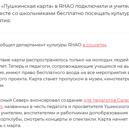
у «Пушкинская карта» в ЯНАО подключили и учите
месте со школьниками бесплатно посещать культ
тия.
ообщил департамент культуры ЯНАО
в соцсетях
.
твие карты распространялось только на молодых людей 
2 лет. Теперь и педагоги, сопровождающие учащихся на в
я, имеют право бесплатного входа на все мероприятия 
го проекта. Карта станет пропуском в музеи, кинотеатры
ы.
асный Север» анонсировал создание
для педагогов Сале
т
, названных в честь педагога и просветителя Ушинского
 учителям, воспитателям и работникам допобразования
портклубы, смотреть концерты и спектакли. Карта начнет
ь с марта.