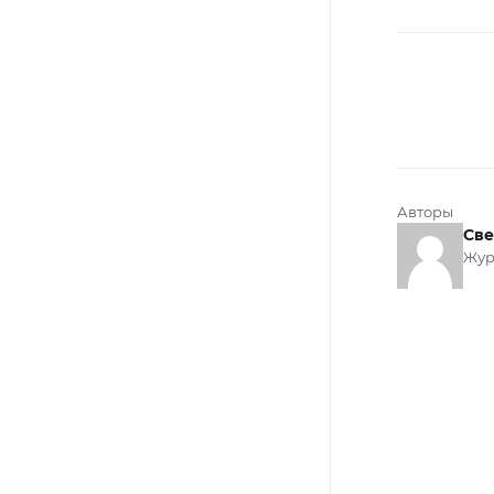
Авторы
Све
Жур