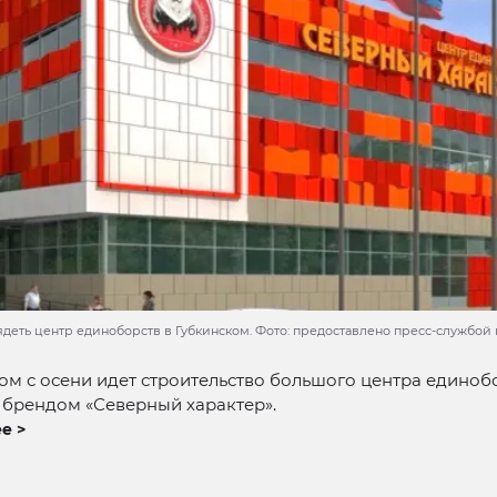
ядеть центр единоборств в Губкинском. Фото: предоставлено пресс-службой
ом с осени идет строительство большого центра единоб
 брендом «Северный характер».
е >