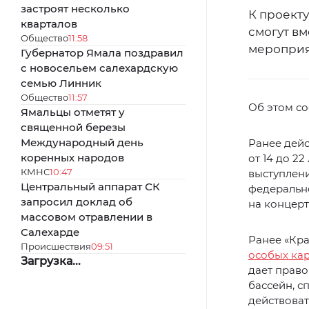
застроят несколько
К проект
кварталов
смогут в
Общество
11:58
мероприя
Губернатор Ямала поздравил
с новосельем салехардскую
семью Линник
Общество
11:57
Об этом с
Ямальцы отметят у
священной березы
Международный день
Ранее дейс
коренных народов
от 14 до 2
КМНС
10:47
выступлени
Центральный аппарат СК
федерально
запросил доклад об
на концерт
массовом отравлении в
Салехарде
Ранее «Кр
Происшествия
09:51
особых кар
Загрузка...
дает право
бассейн, с
действоват