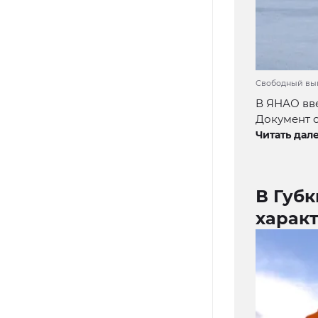
Свободный выг
В ЯНАО вв
Документ с
Читать дале
В Губк
харак