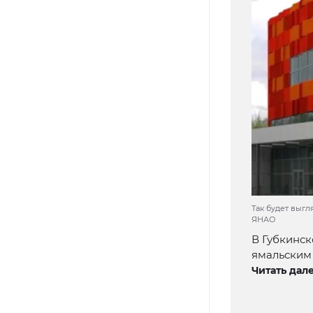
Так будет выгл
ЯНАО
В Губкинск
ямальским
Читать дале