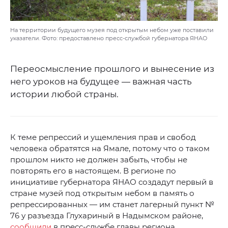
На территории будущего музея под открытым небом уже поставили
указатели. Фото: предоставлено пресс-службой губернатора ЯНАО
Переосмысление прошлого и вынесение из
него уроков на будущее — важная часть
истории любой страны.
К теме репрессий и ущемления прав и свобод
человека обратятся на Ямале, потому что о таком
прошлом никто не должен забыть, чтобы не
повторять его в настоящем. В регионе по
инициативе губернатора ЯНАО создадут первый в
стране музей под открытым небом в память о
репрессированных — им станет лагерный пункт №
76 у разъезда Глухариный в Надымском районе,
сообщили
в пресс-службе главы региона.