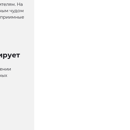
ителям. На
вным чудом
теприимные
ирует
дении
ных