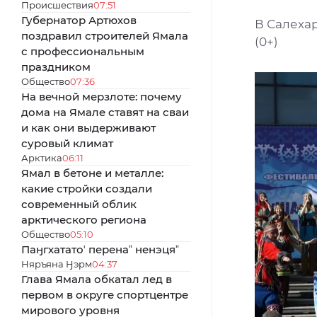
Происшествия
07:51
Губернатор Артюхов
В Салеха
поздравил строителей Ямала
(0+)
с профессиональным
праздником
Общество
07:36
На вечной мерзлоте: почему
дома на Ямале ставят на сваи
и как они выдерживают
суровый климат
Арктика
06:11
Ямал в бетоне и металле:
какие стройки создали
современный облик
арктического региона
Общество
05:10
Паӈгхататоʼ перенаˮ ненэцяˮ
Няръяна Ӈэрм
04:37
Глава Ямала обкатал лед в
первом в округе спортцентре
мирового уровня