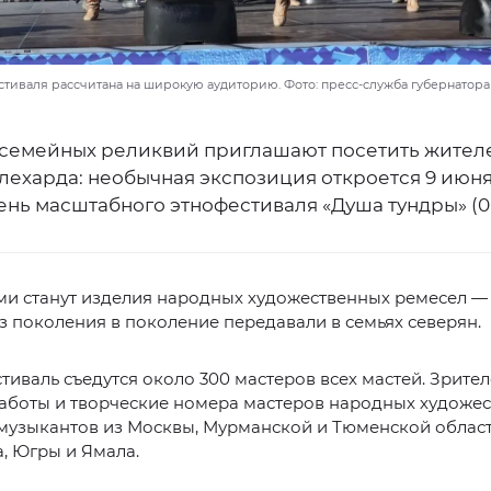
тиваля рассчитана на широкую аудиторию. Фото: пресс-служба губернатор
 семейных реликвий приглашают посетить жител
лехарда: необычная экспозиция откроется 9 июня
нь масштабного этнофестиваля «Душа тундры» (0+
и станут изделия народных художественных ремесел — т
з поколения в поколение передавали в семьях северян.
тиваль съедутся около 300 мастеров всех мастей. Зрител
работы и творческие номера мастеров народных художе
 музыкантов из Москвы, Мурманской и Тюменской облас
, Югры и Ямала.