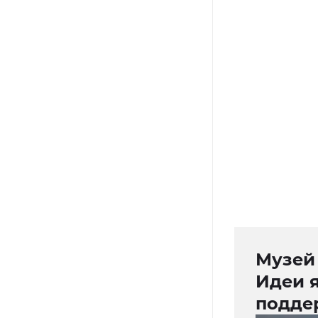
Музей 
Идеи 
подде