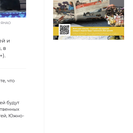
а ЯНАО
ей и
, в
).
е, что
ей будут
ственных
тей, Южно-