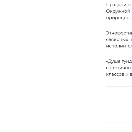
Праздник п
Окружной ц
природно-
Этнофести
северных 
исполнител
«Душа тун
спортивных
классов и 