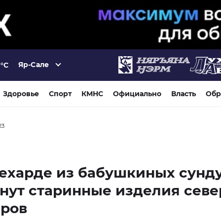
Яр-Сале
°C
Здоровье
Спорт
КМНС
Официально
Власть
Обр
23
ехарде из бабушкиных сунд
нут старинные изделия сев
еров