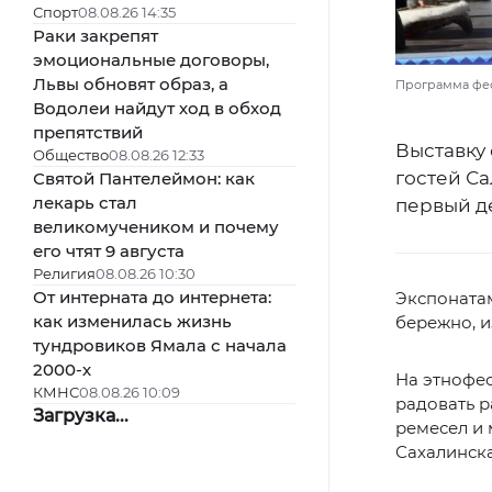
Спорт
08.08.26 14:35
Раки закрепят
эмоциональные договоры,
Львы обновят образ, а
Программа фес
Водолеи найдут ход в обход
препятствий
Выставку
Общество
08.08.26 12:33
гостей Са
Святой Пантелеймон: как
лекарь стал
первый де
великомучеником и почему
его чтят 9 августа
Религия
08.08.26 10:30
От интерната до интернета:
Экспонатам
как изменилась жизнь
бережно, и
тундровиков Ямала с начала
2000-х
На этнофес
КМНС
08.08.26 10:09
радовать 
Загрузка...
ремесел и
Сахалинска