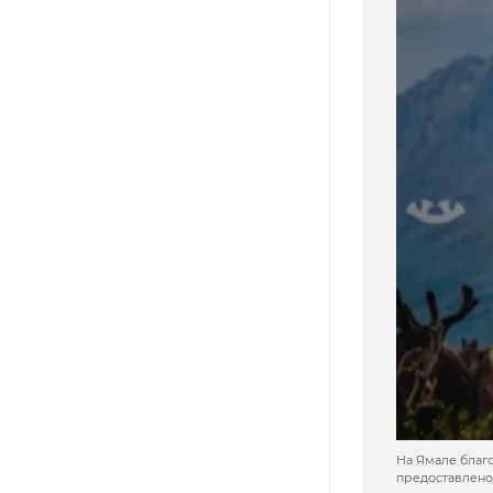
На Ямале благ
предоставлено