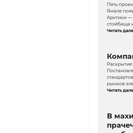
Пять проек
Ямале поя
Арктики —
стойбища 
Читать дале
Компа
Раскрытие 
Постановле
стандарто
рынков эле
Читать дале
В махи
праче