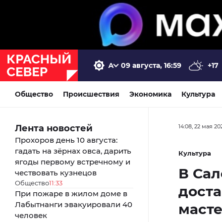
09 августа, 16:59
+17
Общество
Происшествия
Экономика
Культура
Лента новостей
14:08, 22 мая 20
Прохоров день 10 августа:
гадать на зёрнах овса, дарить
Культура
ягоды первому встречному и
В Сал
чествовать кузнецов
Общество
11:33
доста
При пожаре в жилом доме в
Лабытнанги эвакуировали 40
маст
человек