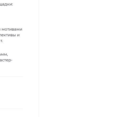
щадки:
и
и мотивами
лективы и
т.
амм,
астер-