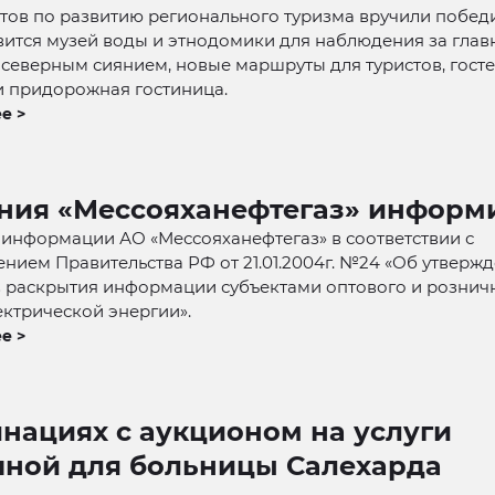
тов по развитию регионального туризма вручили побед
вится музей воды и этнодомики для наблюдения за гла
 северным сиянием, новые маршруты для туристов, гос
и придорожная гостиница.
е >
ния «Мессояханефтегаз» информ
информации АО «Мессояханефтегаз» в соответствии с
нием Правительства РФ от 21.01.2004г. №24 «Об утверж
в раскрытия информации субъектами оптового и рознич
ктрической энергии».
е >
нациях с аукционом на услуги
чной для больницы Салехарда