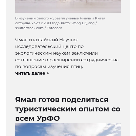
В изучении белого журавля ученые Ямала и Китая
сотрудничают с 2019 года. Фото: Wang LiQiang /
shutterstock.com / Fotodom
Ямал и китайский Научно-
исследовательский центр по
экологическим наукам заключили
соглашение о расширении сотрудничества
по вопросам изучения птиц.
Читать далее >
Ямал готов поделиться
туристическим опытом со
всем УрФО