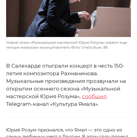
Новый сезон «Музыкальной мастерской Юрия Розума» охватит еще
четыре ямальских муниципалитета. Фото: t.me/culture_89
В Салехарде отыграли концерт в честь 150-
летия композитора Рахманинова.
Музыкальные произведения прозвучали на
открытии осеннего сезона «Музыкальной
мастерской Юрия Розума»,
сообщил
Telegram-канал «Культура Ямала».
Юрий Розум признался, что Ямал — это одно из
самых любимых мест в России. В этом году проект