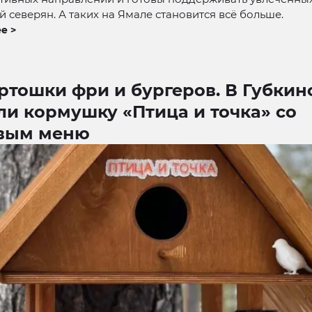
 северян. А таких на Ямале становится всё больше.
е >
ртошки фри и бургеров. В Губки
ли кормушку «Птица и точка» со
вым меню