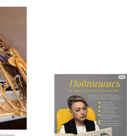
в/«Ямал-