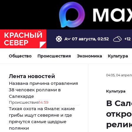
07 августа, 02:52
+12
Общество
Происшествия
Экономика
Культура
Лента новостей
04:05, 04 апрел
Названа причина отравления
38 человек роллами в
Культура
Салехарде
В Сал
Происшествия
14:59
Тихая охота на Ямале: какие
откро
грибы ищут северяне и где
прячутся самые щедрые
рели
полянки