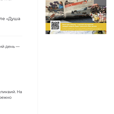
але «Душа
ий день —
ликвий. На
ережно