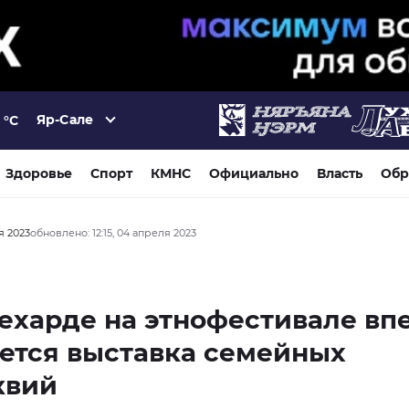
Яр-Сале
°C
Здоровье
Спорт
КМНС
Официально
Власть
Обр
я 2023
обновлено: 12:15, 04 апреля 2023
ехарде на этнофестивале вп
ется выставка семейных
квий