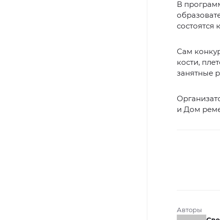
В программ
образовате
состоятся 
Сам конкур
кости, пле
занятные р
Организат
и Дом реме
Авторы
Све