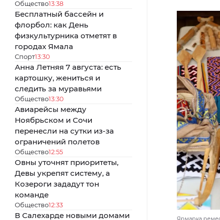
Общество
13:38
Бесплатный бассейн и
флорбол: как День
физкультурника отметят в
городах Ямала
Спорт
13:30
Анна Летняя 7 августа: есть
картошку, жениться и
следить за муравьями
Общество
13:30
Авиарейсы между
Ноябрьском и Сочи
перенесли на сутки из-за
ограничений полетов
Общество
12:55
Овны уточнят приоритеты,
Девы укрепят систему, а
Козероги зададут тон
команде
Общество
12:33
В Салехарде новыми домами
Ярмарка ремес