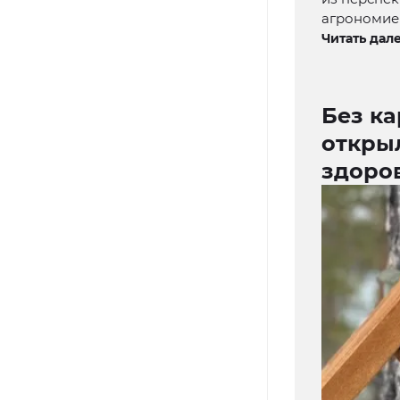
агрономией
Читать дале
Без ка
откры
здоро