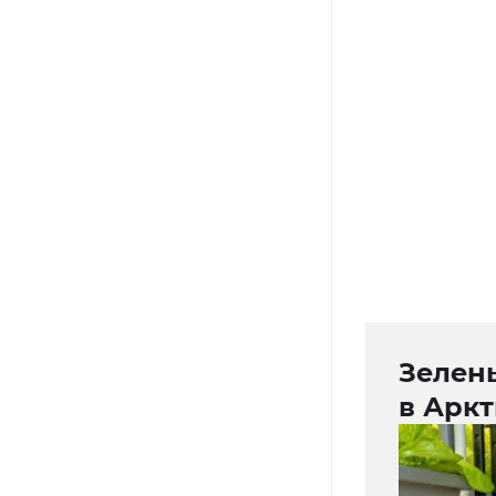
Зелень
в Аркт