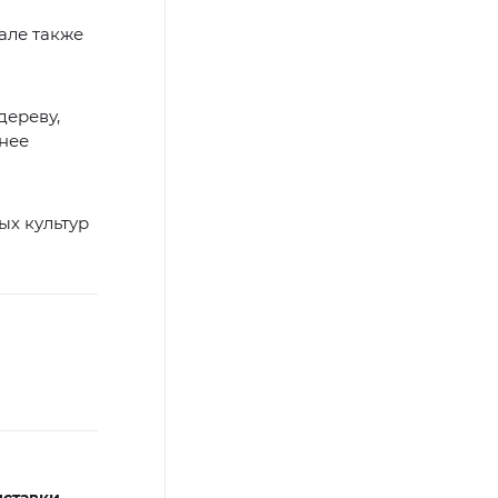
але также
дереву,
енее
х культур
ставки,