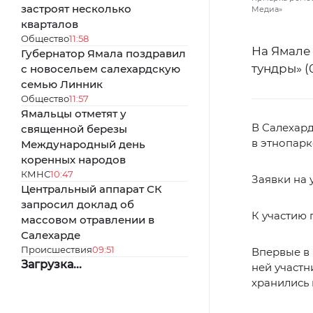
застроят несколько
Медиа»
кварталов
Общество
11:58
На Ямале 
Губернатор Ямала поздравил
тундры» (0
с новосельем салехардскую
семью Линник
Общество
11:57
Ямальцы отметят у
В Салехар
священной березы
в этнопарк
Международный день
коренных народов
КМНС
10:47
Заявки на 
Центральный аппарат СК
запросил доклад об
К участию 
массовом отравлении в
Салехарде
Происшествия
09:51
Впервые в 
Загрузка...
ней участн
хранились 