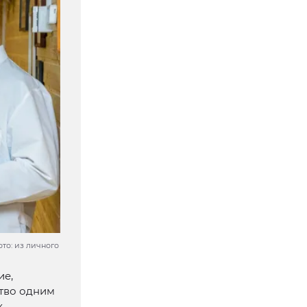
то: из личного
ие,
ство одним
х