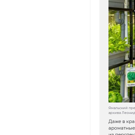
Ямальский пре
архива Леони
Даже в кра
ароматные 
из перспе