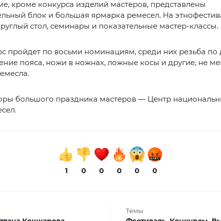
е, кроме конкурса изделий мастеров, представлены
льный блок и большая ярмарка ремесел. На этнофестив
круглый стол, семинары и показательные мастер-классы.
с пройдет по восьми номинациям, среди них резьба по 
тение пояса, ножи в ножнах, ложные косы и другие, не м
емесла.
оры большого праздника мастеров — Центр национальны
сел.
1
0
0
0
0
0
Темы
тлана Кошкарова
Фестиваль,
Конкурсы,
Вы