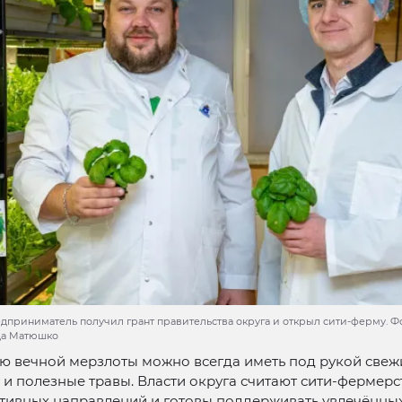
дприниматель получил грант правительства округа и открыл сити-ферму. Фо
да Матюшко
ю вечной мерзлоты можно всегда иметь под рукой свеж
и полезные травы. Власти округа считают сити-фермер
ктивных направлений и готовы поддерживать увлечённы