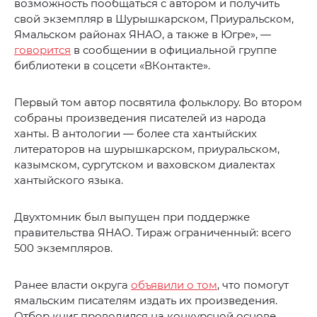
возможность пообщаться с автором и получить
свой экземпляр в Шурышкарском, Приуральском,
Ямальском районах ЯНАО, а также в Югре», —
говорится
в сообщении в официальной группе
библиотеки в соцсети «ВКонтакте».
Первый том автор посвятила фольклору. Во втором
собраны произведения писателей из народа
ханты. В антологии — более ста хантыйских
литераторов на шурышкарском, приуральском,
казымском, сургутском и ваховском диалектах
хантыйского языка.
Двухтомник был выпущен при поддержке
правительства ЯНАО. Тираж ограниченный: всего
500 экземпляров.
Ранее власти округа
объявили о том
, что помогут
ямальским писателям издать их произведения.
Отбор книг проводился на конкурсной основе.