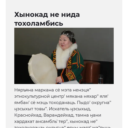
Хынокад не нида
тохоламбись
Няръяна маркана сё мэта ненэця’’
этнокультурной центр’ мякана няхар’’ яля’
ямбан’ сё мэць тоходанаць. Пыдо’ округна’’
ӈэсыхыт товы’’. Искатель ӈэсыхыд,
Краснойхад, Варандейхад, тамна ӈани
хардахат ансамбль’ тер’’, хынокад не’’
тохолкованзь округна’’ еркы март’ ма’’лыць.