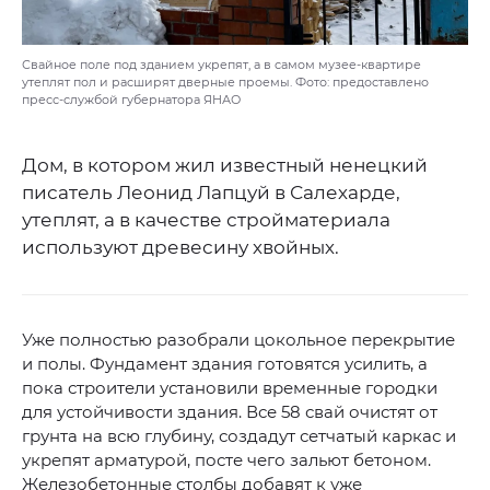
Свайное поле под зданием укрепят, а в самом музее-квартире
утеплят пол и расширят дверные проемы. Фото: предоставлено
пресс-службой губернатора ЯНАО
Дом, в котором жил известный ненецкий
писатель Леонид Лапцуй в Салехарде,
утеплят, а в качестве стройматериала
используют древесину хвойных.
Уже полностью разобрали цокольное перекрытие
и полы. Фундамент здания готовятся усилить, а
пока строители установили временные городки
для устойчивости здания. Все 58 свай очистят от
грунта на всю глубину, создадут сетчатый каркас и
укрепят арматурой, посте чего зальют бетоном.
Железобетонные столбы добавят к уже