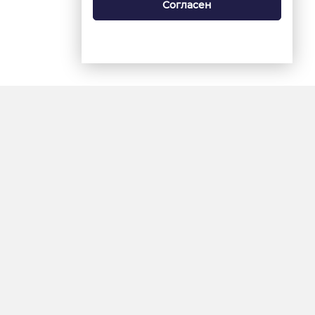
Согласен
18+
«Ямал-Медиа»
Интернет-сайт «Красный
Север»
«Север-Пресс»