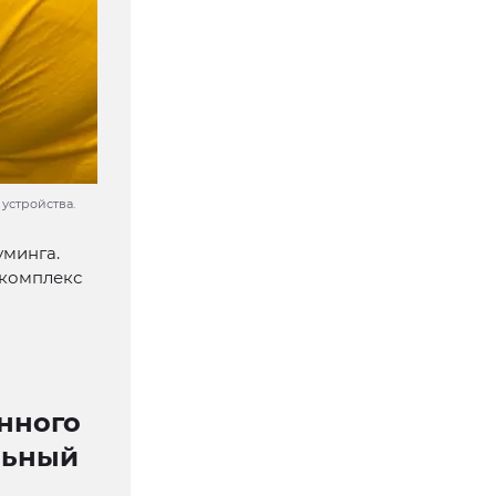
устройства.
уминга.
 комплекс
нного
льный