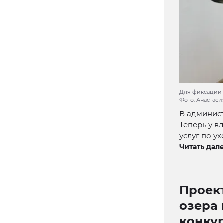
Для фиксации 
Фото: Анастас
В админист
Теперь у в
услуг по у
Читать дале
Проек
озера
конку