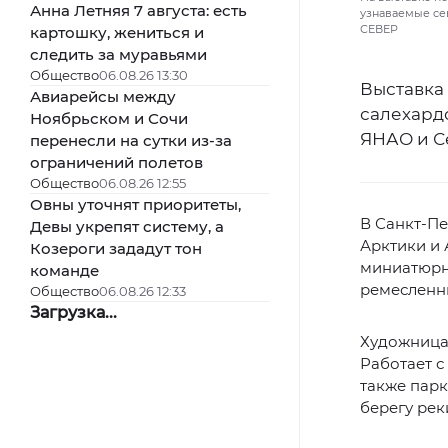
Анна Летняя 7 августа: есть
узнаваемые се
СЕВЕР
картошку, жениться и
следить за муравьями
Общество
06.08.26 13:30
Выставка 
Авиарейсы между
салехард
Ноябрьском и Сочи
ЯНАО и С
перенесли на сутки из-за
ограничений полетов
Общество
06.08.26 12:55
Овны уточнят приоритеты,
В Санкт-Пе
Девы укрепят систему, а
Арктики и 
Козероги зададут тон
миниатюрн
команде
ремесленни
Общество
06.08.26 12:33
Загрузка...
Художница 
Работает 
также парк
берегу рек