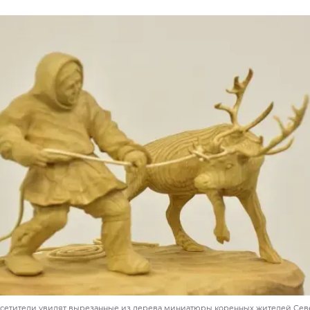
осетители увидят вырезанные из дерева миниатюры коренных жителей Сев