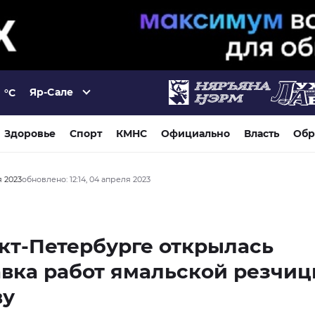
Яр-Сале
°C
Здоровье
Спорт
КМНС
Официально
Власть
Обр
я 2023
обновлено: 12:14, 04 апреля 2023
кт-Петербурге открылась
вка работ ямальской резчиц
ву