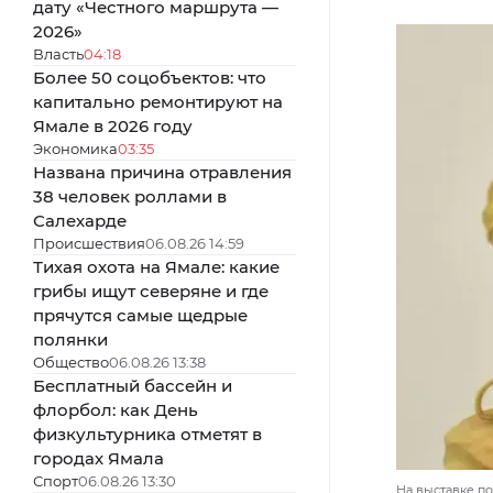
дату «Честного маршрута —
2026»
Власть
04:18
Более 50 соцобъектов: что
капитально ремонтируют на
Ямале в 2026 году
Экономика
03:35
Названа причина отравления
38 человек роллами в
Салехарде
Происшествия
06.08.26 14:59
Тихая охота на Ямале: какие
грибы ищут северяне и где
прячутся самые щедрые
полянки
Общество
06.08.26 13:38
Бесплатный бассейн и
флорбол: как День
физкультурника отметят в
городах Ямала
Спорт
06.08.26 13:30
На выставке п