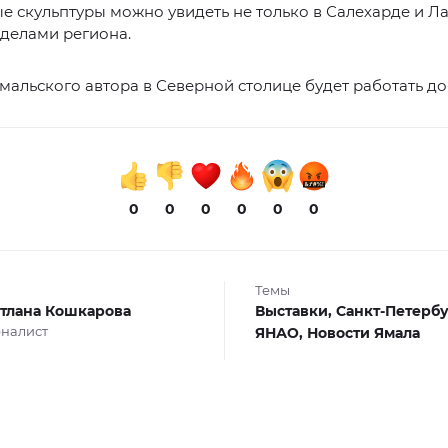
е скульптуры можно увидеть не только в Салехарде и Л
еделами региона.
мальского автора в Северной столице будет работать до 
0
0
0
0
0
0
Темы
тлана Кошкарова
Выставки,
Санкт-Петербу
налист
ЯНАО,
Новости Ямала