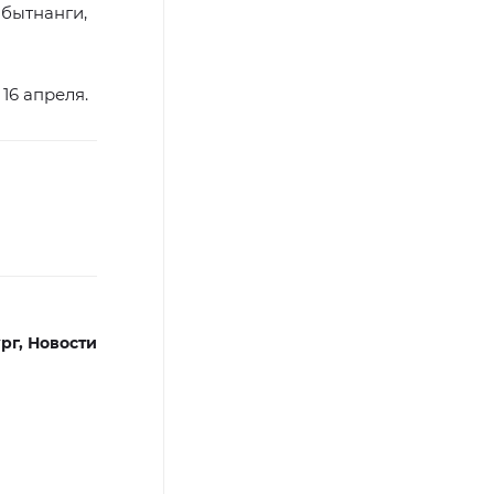
абытнанги,
16 апреля.
рг,
Новости