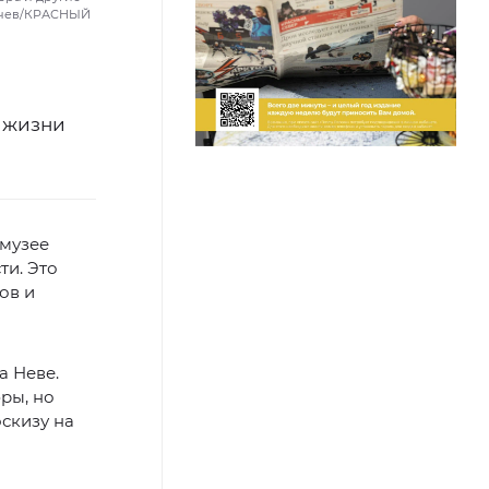
качев/КРАСНЫЙ
 жизни
 музее
ти. Это
ов и
а Неве.
ры, но
скизу на