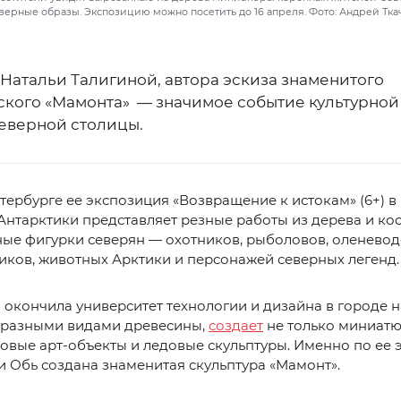
верные образы. Экспозицию можно посетить до 16 апреля. Фото: Андрей Т
Натальи Талигиной, автора эскиза знаменитого
ского «Мамонта» — значимое событие культурной
еверной столицы.
тербурге ее экспозиция «Возвращение к истокам» (6+) в
Антарктики представляет резные работы из дерева и кос
ые фигурки северян — охотников, рыболовов, оленевод
ков, животных Арктики и персонажей северных легенд.
окончила университет технологии и дизайна в городе н
с разными видами древесины,
создает
не только миниатю
овые арт-объекты и ледовые скульптуры. Именно по ее э
и Обь создана знаменитая скульптура «Мамонт».