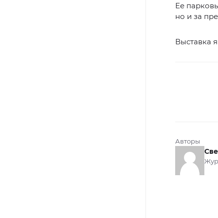
Ее парковы
но и за пр
Выставка я
Авторы
Све
Жур