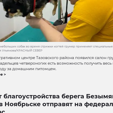
небольших собак во время стрижки когтей грумер применяет специальные 
ия Ульянова/КРАСНЫЙ СЕВЕР
ративном центре Тазовского района появился салон гр
ладельцев четвероногих есть возможность получить весь
ходу за домашним питомцем.
е >
т благоустройства берега Безымя
 в Ноябрьске отправят на федера
рс