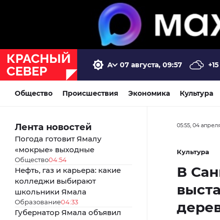
07 августа, 09:57
+15
Общество
Происшествия
Экономика
Культура
Лента новостей
05:55, 04 апрел
Погода готовит Ямалу
«мокрые» выходные
Культура
Общество
04:54
В Сан
Нефть, газ и карьера: какие
колледжи выбирают
выста
школьники Ямала
Образование
04:33
дере
Губернатор Ямала объявил