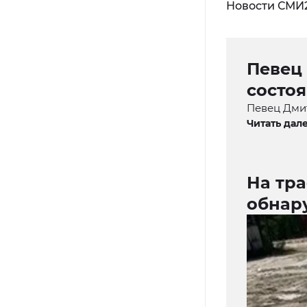
Новости СМИ
Певец
состоя
Певец Дмит
Читать дале
На тр
обнар