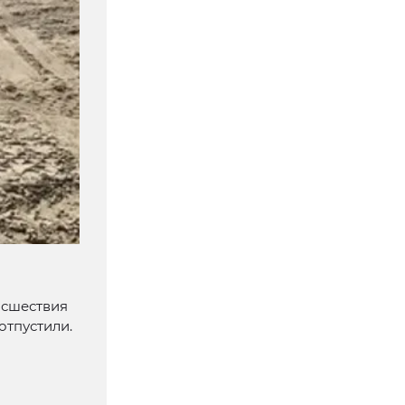
исшествия
отпустили.