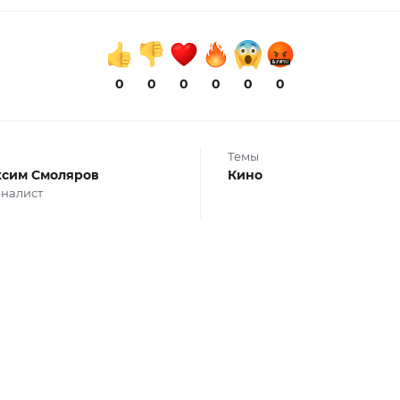
0
0
0
0
0
0
Темы
сим Смоляров
Кино
налист