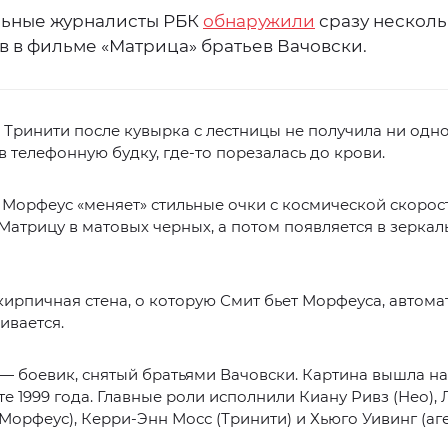
ьные журналисты РБК
обнаружили
сразу несколь
в в фильме «Матрица» братьев Вачовски.
 Тринити после кувырка с лестницы не получила ни одн
 в телефонную будку, где-то порезалась до крови.
 Морфеус «меняет» стильные очки с космической скорос
 Матрицу в матовых черных, а потом появляется в зерка
 кирпичная стена, о которую Смит бьет Морфеуса, автом
ивается.
— боевик, снятый братьями Вачовски. Картина вышла н
е 1999 года. Главные роли исполнили Киану Ривз (Нео),
орфеус), Керри-Энн Мосс (Тринити) и Хьюго Уивинг (аге