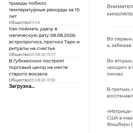
трижды побило
Внимател
температурные рекорды за 10
киноляпо
лет
Общество
03:46
Как поймать удачу в
магическую дату 08.08.2026:
Во-первых,
астропрогноз, прогноз Таро и
а, забежав
ритуалы на счастье
Общество
05.08.26 15:07
В Губкинском построят
Во-вторых,
торговый центр на месте
«входит» в
старого вокзала
линзах.
Общество
05.08.26 13:50
Загрузка...
В-третьих,
восстанавл
«Матрица» 
США в март
Фишберн (М