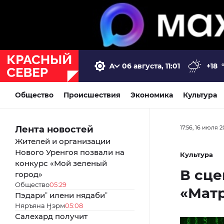
06 августа, 11:01
+18
Общество
Происшествия
Экономика
Культура
Лента новостей
17:56, 16 июля 2
Жителей и организации
Нового Уренгоя позвали на
Культура
конкурс «Мой зеленый
В сце
город»
Общество
05:29
«Мат
Пэдариˮ илени нядабиˮ
Няръяна Ӈэрм
05:08
Салехард получит