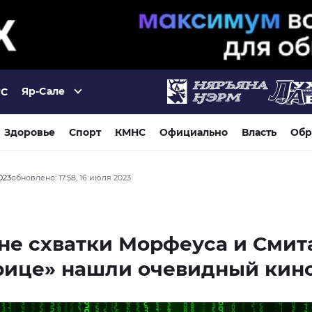
Яр-Сале
°C
Здоровье
Спорт
КМНС
Официально
Власть
Обр
023
обновлено: 17:58, 16 июля 2023
не схватки Морфеуса и Смит
рице» нашли очевидный кин