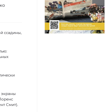
ко
ой ссадины,
тью:
льных
атически
а экраны
 Лоренс
нт Смит).