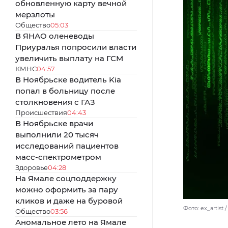
обновленную карту вечной
мерзлоты
Общество
05:03
В ЯНАО оленеводы
Приуралья попросили власти
увеличить выплату на ГСМ
КМНС
04:57
В Ноябрьске водитель Kia
попал в больницу после
столкновения с ГАЗ
Происшествия
04:43
В Ноябрьске врачи
выполнили 20 тысяч
исследований пациентов
масс-спектрометром
Здоровье
04:28
На Ямале соцподдержку
можно оформить за пару
кликов и даже на буровой
Фото: ex_artist 
Общество
03:56
Аномальное лето на Ямале