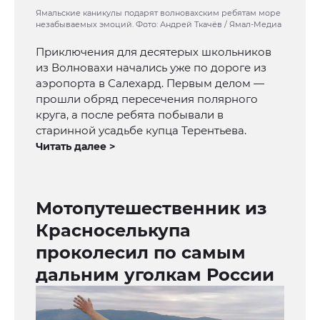
Ямальские каникулы подарят волновахским ребятам море
незабываемых эмоций. Фото: Андрей Ткачёв / Ямал-Медиа
Приключения для десятерых школьников
из Волновахи начались уже по дороге из
аэропорта в Салехард. Первым делом —
прошли обряд пересечения полярного
круга, а после ребята побывали в
старинной усадьбе купца Терентьева.
Читать далее >
Мотопутешественник из
Красноселькупа
проколесил по самым
дальним уголкам России