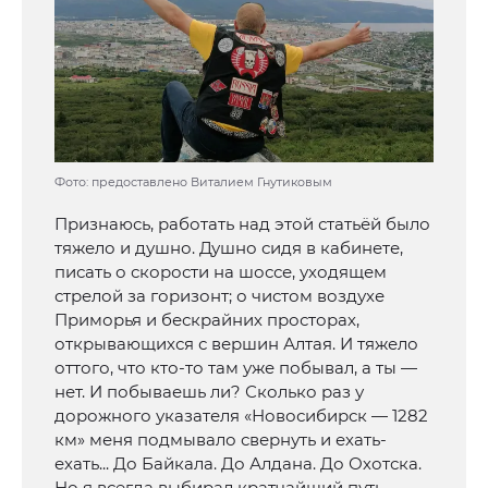
Фото: предоставлено Виталием Гнутиковым
Признаюсь, работать над этой статьёй было
тяжело и душно. Душно сидя в кабинете,
писать о скорости на шоссе, уходящем
стрелой за горизонт; о чистом воздухе
Приморья и бескрайних просторах,
открывающихся с вершин Алтая. И тяжело
оттого, что кто-то там уже побывал, а ты —
нет. И побываешь ли? Сколько раз у
дорожного указателя «Новосибирск — 1282
км» меня подмывало свернуть и ехать-
ехать... До Байкала. До Алдана. До Охотска.
Но я всегда выбирал кратчайший путь