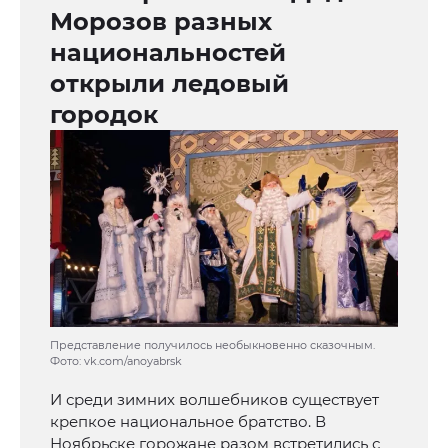
Морозов разных
национальностей
открыли ледовый
городок
Представление получилось необыкновенно сказочным.
Фото: vk.com/anoyabrsk
И среди зимних волшебников существует
крепкое национальное братство. В
Ноябрьске горожане разом встретились с