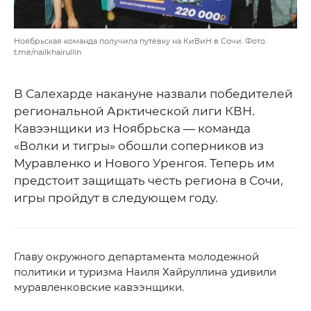
Ноябрьская команда получила путёвку на КиВиН в Сочи. Фото:
t.me/nailkhairullin
В Салехарде накануне назвали победителей
региональной Арктической лиги КВН.
Кавээнщики из Ноябрьска — команда
«Волки и тигры» обошли соперников из
Муравленко и Нового Уренгоя. Теперь им
предстоит защищать честь региона в Сочи,
игры пройдут в следующем году.
Главу окружного департамента молодежной
политики и туризма Наиля Хайруллина удивили
муравленковские кавээнщики.