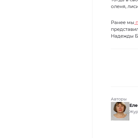
оленя, лис
Ранее мы
п
представил
Надежды Б
Авторы
Еле
Жур