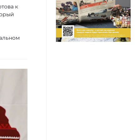
отова к
торый
нальном