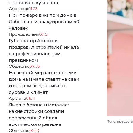
чествовать кузнецов
Общество
11:33
При пожаре в жилом доме в
Лабытнанги эвакуировали 40
человек
Происшествия
07:51
Губернатор Артюхов
поздравил строителей Ямала
с профессиональным
праздником
Общество
07:36
На вечной мерзлоте: почему
дома на Ямале ставят на сваи
и как они выдерживают
суровый климат
Арктика
06:11
Ямал в бетоне и металле:
какие стройки создали
современный облик
Фото: предост
арктического региона
Общество
05:10