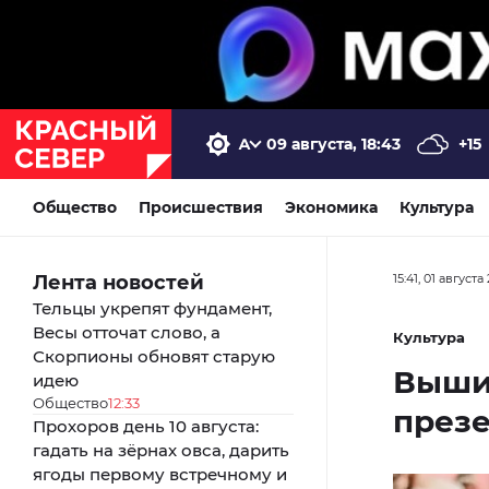
09 августа, 18:43
+15
Общество
Происшествия
Экономика
Культура
Лента новостей
15:41, 01 августа
Тельцы укрепят фундамент,
Весы отточат слово, а
Культура
Скорпионы обновят старую
Выши
идею
Общество
12:33
презе
Прохоров день 10 августа:
гадать на зёрнах овса, дарить
ягоды первому встречному и