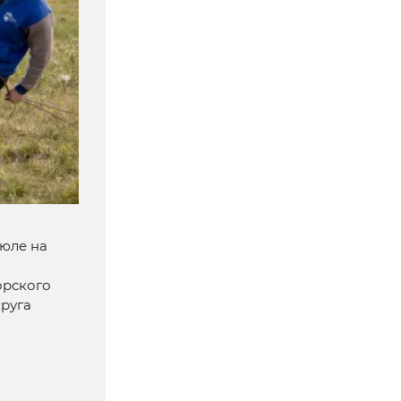
июле на
орского
круга