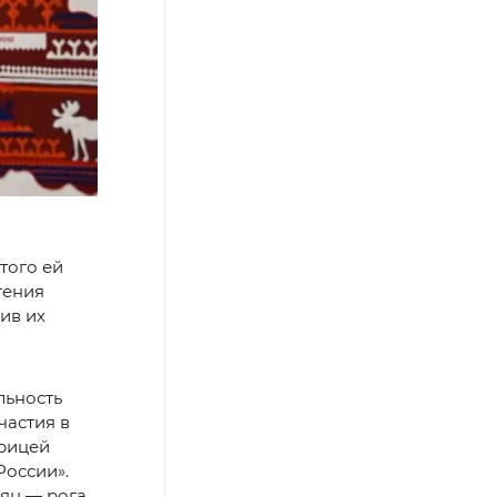
того ей
гения
ив их
льность
частия в
ерицей
России».
рян — рога