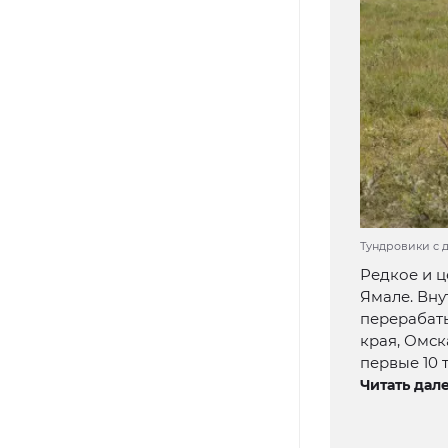
Тундровики с д
Редкое и ц
Ямале. Вну
перерабаты
края, Омск
первые 10 
Читать дале