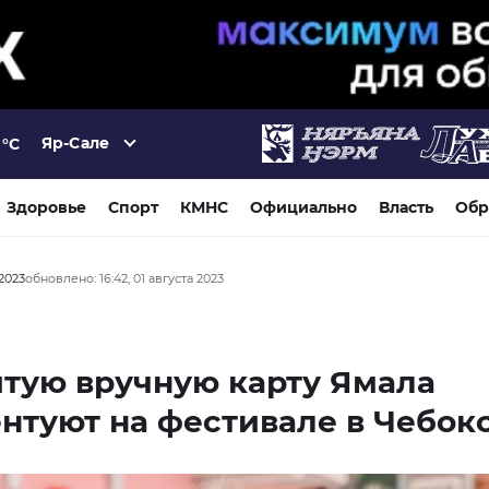
Яр-Сале
°C
Здоровье
Спорт
КМНС
Официально
Власть
Обр
 2023
обновлено: 16:42, 01 августа 2023
тую вручную карту Ямала
нтуют на фестивале в Чебок