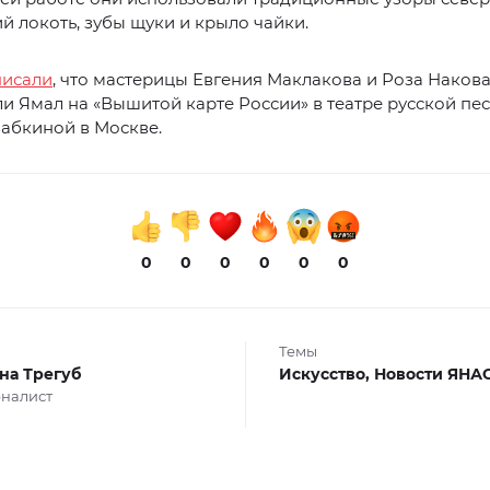
ий локоть, зубы щуки и крыло чайки.
исали
, что мастерицы Евгения Маклакова и Роза Наков
и Ямал на «Вышитой карте России» в театре русской пе
абкиной в Москве.
0
0
0
0
0
0
Темы
на Трегуб
Искусство,
Новости ЯНА
налист