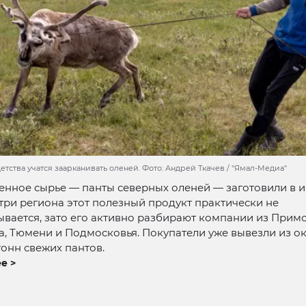
етства учатся заарканивать оленей. Фото: Андрей Ткачев / "Ямал-Медиа"
енное сырье — панты северных оленей — заготовили в 
три региона этот полезный продукт практически не
вается, зато его активно разбирают компании из Прим
а, Тюмени и Подмосковья. Покупатели уже вывезли из о
тонн свежих пантов.
е >