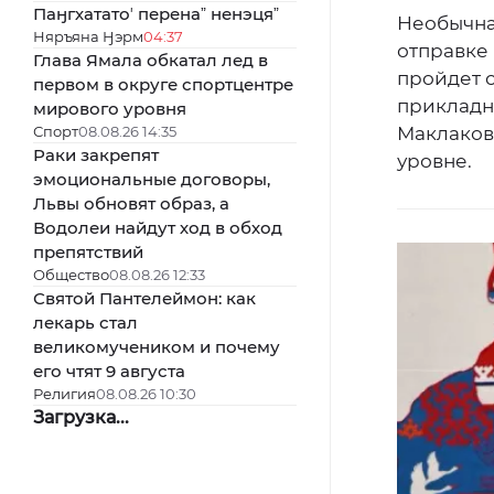
Паӈгхататоʼ перенаˮ ненэцяˮ
Необычная
Няръяна Ӈэрм
04:37
отправке
Глава Ямала обкатал лед в
пройдет с
первом в округе спортцентре
прикладн
мирового уровня
Спорт
08.08.26 14:35
Маклаков
Раки закрепят
уровне.
эмоциональные договоры,
Львы обновят образ, а
Водолеи найдут ход в обход
препятствий
Общество
08.08.26 12:33
Святой Пантелеймон: как
лекарь стал
великомучеником и почему
его чтят 9 августа
Религия
08.08.26 10:30
Загрузка...