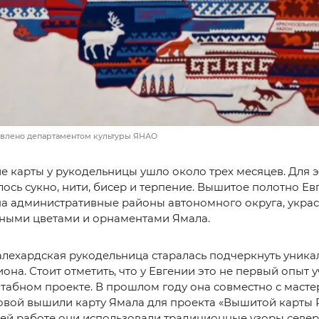
авлено департаментом культуры ЯНАО
е карты у рукодельницы ушло около трех месяцев. Для э
ось сукно, нити, бисер и терпение. Вышитое полотно Ев
а административные районы автономного округа, украс
ными цветами и орнаментами Ямала.
алехардская рукодельница старалась подчеркнуть уника
иона. Стоит отметить, что у Евгении это не первый опыт у
табном проекте. В прошлом году она совместно с маст
вой вышили карту Ямала для проекта «Вышитой карты 
оей работе они использовали традиционные узоры севе