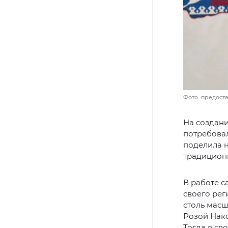
Фото: предост
На создани
потребовал
поделила н
традицион
В работе с
своего рег
столь масш
Розой Нако
Тогда в св