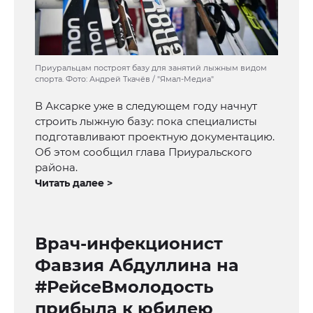
Приуральцам построят базу для занятий лыжным видом
спорта. Фото: Андрей Ткачёв / "Ямал-Медиа"
В Аксарке уже в следующем году начнут
строить лыжную базу: пока специалисты
подготавливают проектную документацию.
Об этом сообщил глава Приуральского
района.
Читать далее >
Врач-инфекционист
Фавзия Абдуллина на
#РейсеВмолодость
прибыла к юбилею