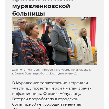
муравленковской
больницы
Для почетной гостьи провели экскурсию по выставке к
юбилею больницы. Фото: vk.com/muravlenko24
В Муравленко торжественно встречали
участницу проекта «Герои Ямала»: врача-
инфекциониста Фавзию Абдуллину.
Ветеран проработала в городской
больнице 30 лет, сообщил телеканал