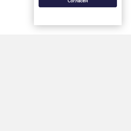
Согласен
18+
«Ямал-Медиа»
Интернет-сайт «Красный
Север»
«Север-Пресс»