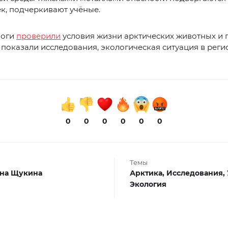
к, подчеркивают учёные.
логи
проверили
условия жизни арктических животных и 
 показали исследования, экологическая ситуация в реги
0
0
0
0
0
0
Темы
на Щукина
Арктика,
Исследования,
Экология