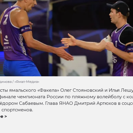
динова / «Ямал-Медиа»
сты ямальского «Факела» Олег Стояновский и Илья Леш
финале чемпионата России по пляжному волейболу с ко
ёдором Сабаевым. Глава ЯНАО Дмитрий Артюхов в соцс
 спортсменов.
е >