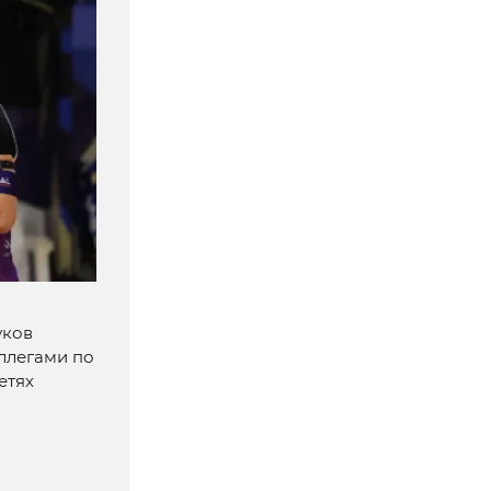
уков
ллегами по
етях