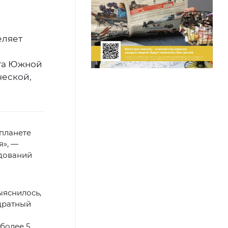
еляет
ета Южной
ческой,
 планете
я», —
едований
ыяснилось,
адратный
более 5