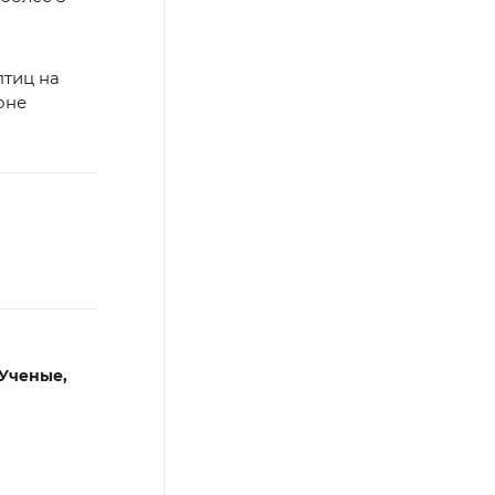
птиц на
оне
Ученые,