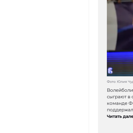
Фото: Юлия Чу
Волейболи
сыграют в 
команде Ф
поддержал
Читать дале