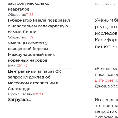
застроят несколько
Фото: Hinterhof
кварталов
Общество
11:58
Учёным бы
Губернатор Ямала поздравил
с новосельем салехардскую
ртуть, но
семью Линник
исследов
Общество
11:57
Калифорни
Ямальцы отметят у
пишет РБ
священной березы
Международный день
коренных народов
КМНС
10:47
«Вечная ме
Центральный аппарат СК
плюс все о
запросил доклад об
цитирует
и
массовом отравлении в
Джоша Уэс
Салехарде
Происшествия
09:51
Загрузка...
Исследован
что при та
метр. Это 
окружающе