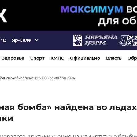
Яр-Сале
°C
Здоровье
Спорт
КМНС
Официально
Власть
Обр
бря 2024
обновлено: 19:30, 08 сентября 2024
ная бомба» найдена во льдах
ики
 мерзлоте Арктики ученые нашли «ртутную бомбу