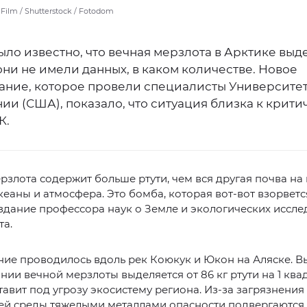
 Film / Shutterstock / Fotodom
ло известно, что вечная мерзлота в Арктике выд
 они не имели данных, в каком количестве. Новое
ание, которое провели специалисты Университ
и (США), показало, что ситуация близка к крити
К.
рзлота содержит больше ртути, чем вся другая почва на
кеаны и атмосфера. Это бомба, которая вот-вот взорветс
здание профессора наук о Земле и экологических иссл
та.
ие проводилось вдоль рек Коюкук и Юкон на Аляске. В
янии вечной мерзлоты выделяется от 86 кг ртути на 1 кв
ставит под угрозу экосистему региона. Из-за загрязнения
й среды тяжелыми металлами опасности подвергаются 