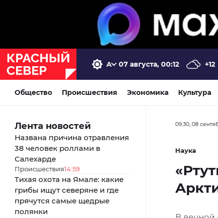
07 августа, 00:12
+12
Общество
Происшествия
Экономика
Культура
Лента новостей
09:30, 08 сентя
Названа причина отравления
38 человек роллами в
Наука
Салехарде
«Ртут
Происшествия
14:59
Тихая охота на Ямале: какие
Аркт
грибы ищут северяне и где
прячутся самые щедрые
полянки
В вечной