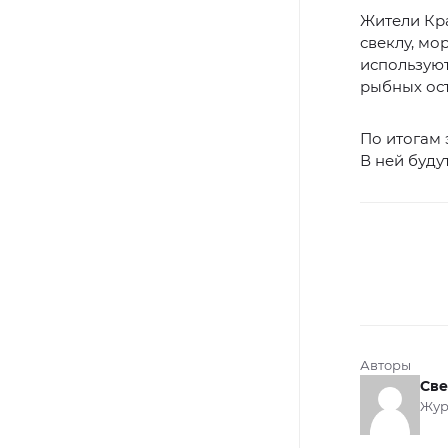
Жители Кр
свеклу, мо
использую
рыбных ост
По итогам
В ней буду
Авторы
Све
Жур