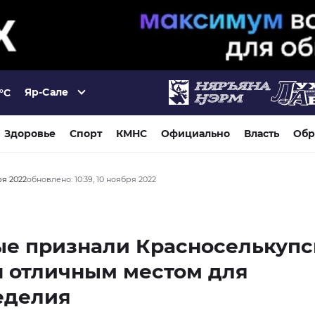
Яр-Сале
°C
Здоровье
Спорт
КМНС
Официально
Власть
Обр
ря 2022
обновлено: 10:39, 10 ноября 2022
ые признали Красноселькуп
н отличным местом для
еделия