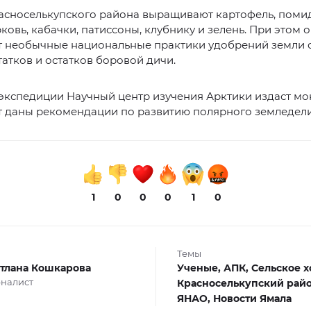
асноселькупского района выращивают картофель, поми
рковь, кабачки, патиссоны, клубнику и зелень. При этом 
т необычные национальные практики удобрений земли
атков и остатков боровой дичи.
 экспедиции Научный центр изучения Арктики издаст м
т даны рекомендации по развитию полярного земледели
1
0
0
0
1
0
Темы
тлана Кошкарова
Ученые,
АПК,
Сельское х
налист
Красноселькупский рай
ЯНАО,
Новости Ямала