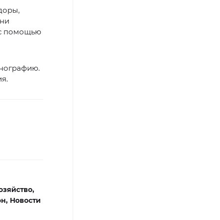
доры,
они
 с помощью
онографию.
я.
озяйство,
он,
Новости