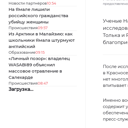
Новости партнёров
10:54
предоставлено
На Ямале лишили
российского гражданства
Ученые Н
убийцу женщины
исследова
Происшествия
09:57
Из Арктики в Малайзию: как
Толька и 
школьники Ямала штурмуют
благопри
английский
Образование
09:15
«Личный позор»: владелец
WASABI89 объяснил
После иссл
массовое отравление в
в Красносе
Салехарде
нет многол
Происшествия
08:47
впитывает 
Загрузка...
Именно вос
содержит 
обеспечен
пресс-служ