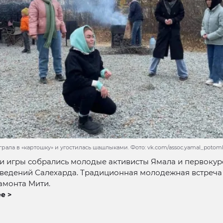
рала в «картошку» и угостилась шашлыками. Фото: vk.com/assoc.yamal_poto
 и игры собрались молодые активисты Ямала и первоку
аведений Салехарда. Традиционная молодежная встреча
мамонта Мити.
е >