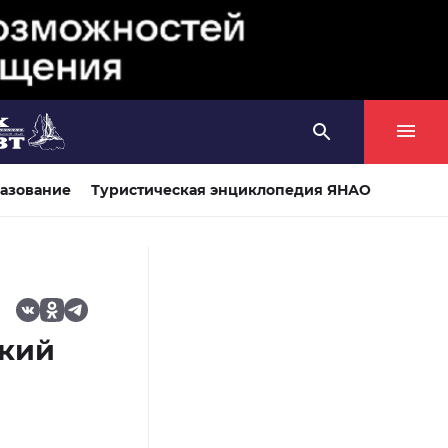
азование
Туристическая энциклопедия ЯНАО
ский