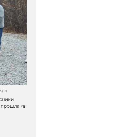
mkam
рсники
 прошла «в