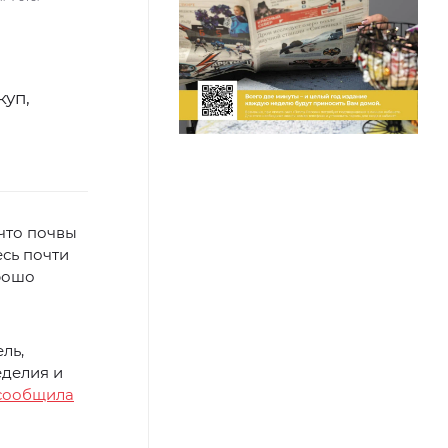
куп,
что почвы
есь почти
орошо
ль,
еделия и
сообщила