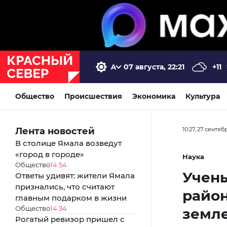
07 августа, 22:21
+11
Общество
Происшествия
Экономика
Культура
Лента новостей
10:27, 27 сентяб
В столице Ямала возведут
«город в городе»
Наука
Общество
14:54
Учен
Ответы удивят: жители Ямала
признались, что считают
райо
главным подарком в жизни
Общество
14:34
земл
Рогатый ревизор пришел с