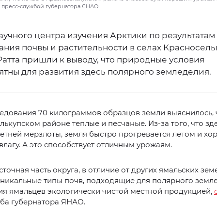
 пресс-службой губернатора ЯНАО
аучного центра изучения Арктики по результатам
ния почвы и растительности в селах Красносель
Ратта пришли к выводу, что природные условия
ятны для развития здесь полярного земледелия.
едования 70 килограммов образцов земли выяснилось, 
лькупском районе теплые и песчаные. Из-за того, что зд
етней мерзлоты, земля быстро прогревается летом и х
влагу. А это способствует отличным урожаям.
точная часть округа, в отличие от других ямальских земе
уникальные типы почв, подходящие для полярного земл
ия ямальцев экологически чистой местной продукцией,
ба губернатора ЯНАО.