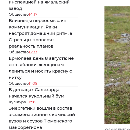
инспекцией на ямальский
завод
Общество
14:17
Близнецы переосмыслят
коммуникации, Раки
настроят домашний ритм, а
Стрельцы проверят
реальность планов
Общество
12:33
Ермолаев день 8 августа: не
есть яблоки, женщинам
лениться и носить красную
нитку
Общество
11:08
В детсадах Салехарда
начался кукольный бум
Культура
10:56
Энергетики вошли в состав
экзаменационных комиссий
вузов и ссузов Тюменского
макрорегиона
Ученые выясни