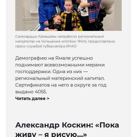
Салехардцы Канашовы направили региональный
маткапитал на погашение ипотеки. Фото: предоставлено
пресс-службой губернатора ЯНАО
Демографию на Ямале успешно
поднимают всевозможными мерами
господдержки. Одна из них —
региональный материнский капитал.
Сертификатов на него в округе за год
выдано 4055.
Читать далее >
Александр Коскин: «Пока
живу – я рисую…»