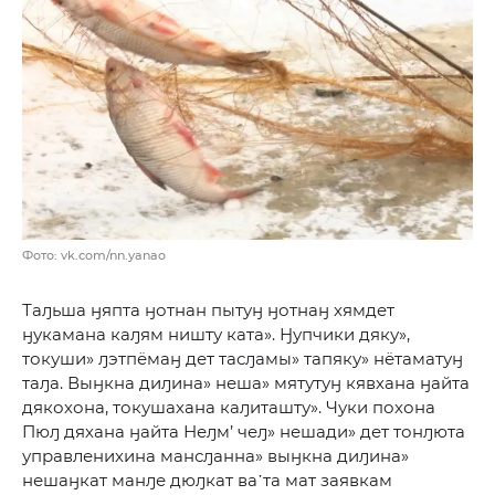
Фото: vk.com/nn.yanao
Таԓьша ӈяпта ӈотнан пытуӈ ӈотнаӈ хямдет
ӈукамана каԓям ништу ката». Ӈупчики дяку»,
токуши» ԓэтпёмаӈ дет тасԓамы» тапяку» нётаматуӈ
таԓа. Выӈкна диԓина» неша» мятутуӈ кявхана ӈайта
дякохона, токушахана каԓиташту». Чуки похона
Пюԓ дяхана ӈайта Неԓм’ чеԓ» нешади» дет тонԓюта
управленихина мансԓанна» выӈкна диԓина»
нешаӈкат манԓе дюԓкат ва᾿та мат заявкам