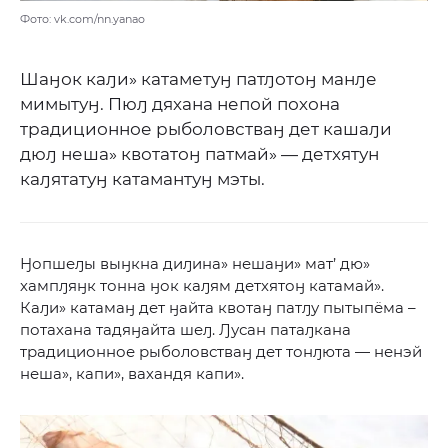
Фото: vk.com/nn.yanao
Шаӈок каԓи» катаметуӈ патԓотоӈ манԓе
мимытуӈ. Пюԓ дяхана непой похона
традиционное рыболовстваӈ дет кашаԓи
дюԓ неша» квотатоӈ патмай» — детхятун
каԓятатуӈ катамантуӈ мэты.
Ӈопшеԓы выӈкна диԓина» нешаӈи» мат’ дю»
хампԓяӈк тонна ӈок каԓям детхятоӈ катамай».
Каԓи» катамаӈ дет ӈайта квотаӈ патԓу пытыпёма –
потахана тадяӈайта шеԓ. Ԓусан патаԓкана
традиционное рыболовстваӈ дет тонԓюта — ненэй
неша», капи», вахандя капи».