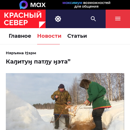
Главное
Новости
Статьи
Няръяна Ӈэрм
Каԓитуӈ патԓу ӈэта”