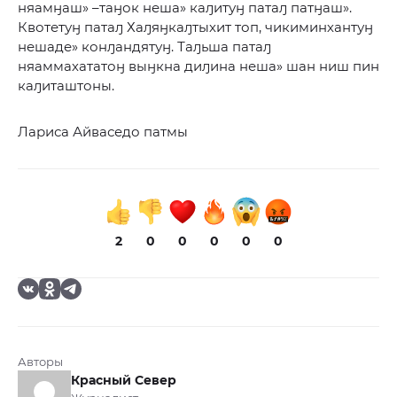
няамӈаш» –таӈок неша» каԓитуӈ патаԓ патӈаш».
Квотетуӈ патаԓ Хаԓяӈкаԓтыхит топ, чикиминхантуӈ
нешаде» конԓандятуӈ. Таԓьша патаԓ
няаммахататоӈ выӈкна диԓина неша» шан ниш пин
каԓиташтоны.
Лариса Айваседо патмы
2
0
0
0
0
0
Авторы
Красный Север