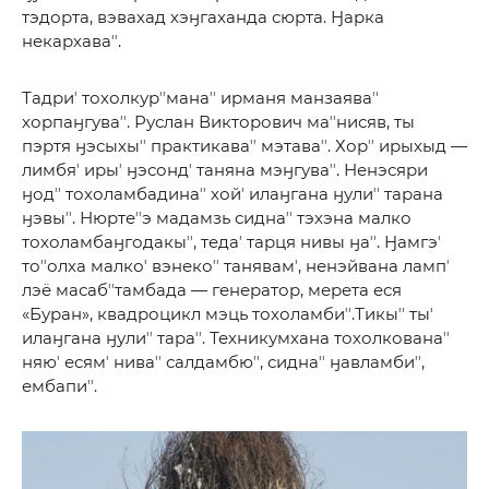
тэдорта, вэвахад хэӈгаханда сюрта. Ӈарка
некархаваʼʼ.
Тадриʼ тохолкурʼʼманаʼʼ ирманя манзаяваʼʼ
хорпаӈгуваʼʼ. Руслан Викторович маʼʼнисяв, ты
пэртя ӈэсыхыʼʼ практикаваʼʼ мэтаваʼʼ. Хорʼʼ ирыхыд —
лимбяʼ ирыʼ ӈэсондʼ таняна мэӈгуваʼʼ. Ненэсяри
ӈодʼʼ тохоламбадинаʼʼ хойʼ илаӈгана ӈулиʼʼ тарана
ӈэвыʼʼ. Нюртеʼʼэ мадамзь сиднаʼʼ тэхэна малко
тохоламбаӈгодакыʼʼ, тедаʼ тарця нивы ӈаʼʼ. Ӈамгэʼ
тоʼʼолха малкоʼ вэнекоʼʼ танявамʼ, ненэйвана лампʼ
лэё масабʼʼтамбада — генератор, мерета еся
«Буран», квадроцикл мэць тохоламбиʼʼ.Тикыʼʼ тыʼ
илаӈгана ӈулиʼʼ тараʼʼ. Техникумхана тохолкованаʼʼ
няюʼ есямʼ ниваʼʼ салдамбюʼʼ, сиднаʼʼ ӈавламбиʼʼ,
ембапиʼʼ.