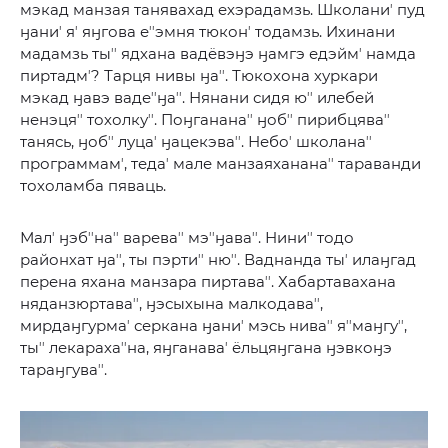
мэкад манзая танявахад ехэрадамзь. Школаниʼ пуд
ӈаниʼ яʼ яӈгова еʼʼэмня тюконʼ тодамзь. Ихинани
мадамзь тыʼʼ ядхана вадёвэӈэ ӈамгэ едэймʼ намда
пиртадмʼ? Тарця нивы ӈаʼʼ. Тюкохона хуркари
мэкад ӈавэ вадеʼʼӈаʼʼ. Нянани сидя юʼʼ илебей
ненэцяʼʼ тохолкуʼʼ. Поӈгананаʼʼ ӈобʼʼ пирибцяваʼʼ
танясь, ӈобʼʼ луцаʼ ӈацекэваʼʼ. Небоʼ школанаʼʼ
программамʼ, тедаʼ мале манзаяхананаʼʼ тараванди
тохоламба пяваць.
Малʼ ӈэбʼʼнаʼʼ вареваʼʼ мэʼʼӈаваʼʼ. Ниниʼʼ тодо
районхат ӈаʼʼ, ты пэртиʼʼ нюʼʼ. Ваднанда тыʼ илаӈгад
перена яхана манзара пиртаваʼʼ. Хабартавахана
няданзюртаваʼʼ, ӈэсыхына малкодаваʼʼ,
мирдаӈгурмаʼ серкана ӈаниʼ мэсь ниваʼʼ яʼʼмаӈгуʼʼ,
тыʼʼ лекарахаʼʼна, яӈганаваʼ ёльцяӈгана ӈэвкоӈэ
тараӈгуваʼʼ.