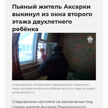
Пьяный житель Аксарки
выкинул из окна второго
этажа двухлетнего
ребёнка
Следственный эксперимент: задержанный у форточки,
через которую выбросил ребенка на улицу. Кадр из видео:
yanao.sledcom.ru
Следователи настояли на заключении под
стражу жителя Аксарки Приуральского