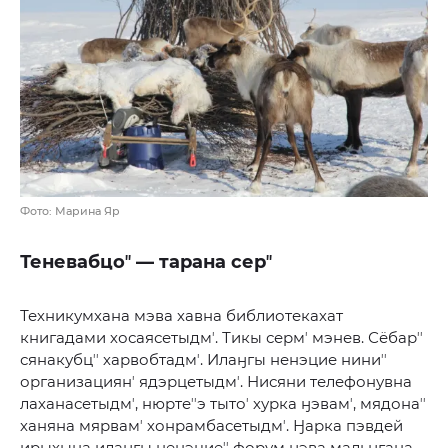
Фото: Марина Яр
Теневабцоʼʼ — тарана серʼʼ
Техникумхана мэва хавна библиотекахат
книгадами хосаясетыдмʼ. Тикы сермʼ мэнев. Сёбарʼʼ
сянакубцʼʼ харвобтадмʼ. Илаӈгы ненэцие ниниʼʼ
организациянʼ ядэрцетыдмʼ. Нисяни телефонувна
лаханасетыдмʼ, нюртеʼʼэ тытоʼ хурка ӈэвамʼ, мядонаʼʼ
ханяна мярвамʼ хонрамбасетыдмʼ. Ӈарка пэвдей
ирыхына илаӈгы ненэциеʼʼ форум ӈэва мальӈгана