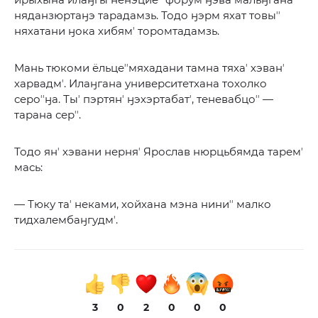
няданзюртаӈэ тарадамзь. Тодо ӈэрм яхат товыʼʼ
няхатани ӈока хибямʼ торомтадамзь.
Мань тюкоми ёльцеʼʼмяхадани тамна тяхаʼ хэванʼ
харвадмʼ. Илаӈгана университетхана тохолко
сероʼʼӈа. Тыʼ пэртянʼ ӈэхэртабатʼ, теневабцоʼʼ —
тарана серʼʼ.
Тодо янʼ хэвани нерняʼ Ярослав нюрцьбямда таремʼ
мась:
— Тюку таʼ неками, хойхана мэна ниниʼʼ малко
тидхалембаӈгудмʼ.
3
0
2
0
0
0