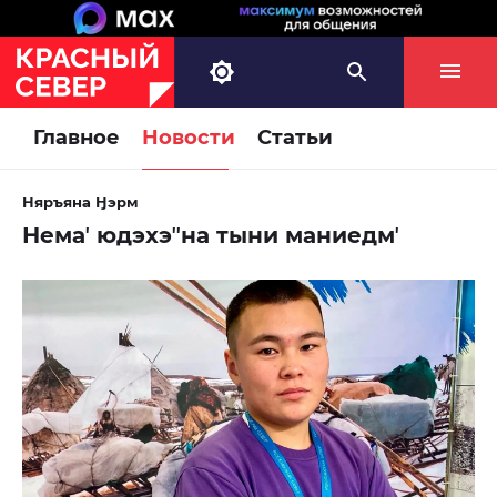
Главное
Новости
Статьи
Няръяна Ӈэрм
Немаʼ юдэхэʼʼна тыни маниедмʼ