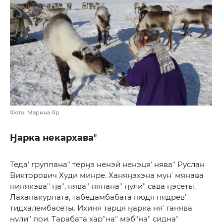
Фото: Марина Яр
Ӈарка некархаваʼʼ
Тедаʼ группанаʼʼ терӈэ ненэй ненэцяʼ няваʼʼ Руслан
Викторович Худи минре. Ханяӈэхэна мунʼ мянава
нинякэваʼʼ ӈаʼʼ, няваʼʼ нянанаʼʼ ӈулиʼʼ сава ӈэсеты.
Лаханакурпата, табедамбабата нюдя нядревʼ
тидхалембасеты. Ихиня тарця ӈарка няʼ танява
ӈулиʼʼ пои. Тарабата харʼʼнаʼʼ мэбʼʼнаʼʼ сиднаʼʼ