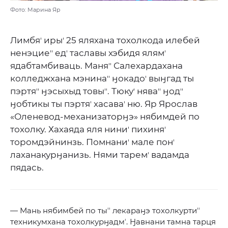
Фото: Марина Яр
Лимбяʼ ирыʼ 25 яляхана тохолкода илебей
ненэциеʼʼ едʼ таславы хэбидя ялямʼ
ядабтамбиваць. Маняʼʼ Салехардахана
колледжхана мэнинаʼʼ ӈокадоʼ выӈгад ты
пэртяʼʼ ӈэсыхыд товыʼʼ. Тюкуʼ няваʼʼ ӈодʼʼ
ӈобтикы ты пэртяʼ хасаваʼ ню. Яр Ярослав
«Оленевод-механизаторӈэ» нябимдей по
тохолку. Хахаяда яля ниниʼ пихиняʼ
торомдэйнинзь. Помнаниʼ мале понʼ
лаханакурӈанизь. Нями таремʼ вадамда
пядась.
— Мань нябимбей по тыʼʼ лекараӈэ тохолкуртиʼʼ
техникумхана тохолкурӈадмʼ. Ӈавнани тамна тарця