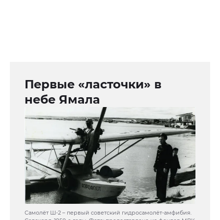
Первые «ласточки» в
небе Ямала
Самолёт Ш-2 – первый советский гидросамолёт-амфибия.