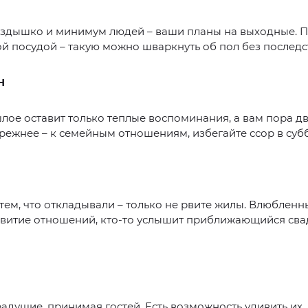
ездышко и минимум людей – ваши планы на выходные. П
й посудой – такую можно шваркнуть об пол без последс
Н
лое оставит только теплые воспоминания, а вам пора дв
режнее – к семейным отношениям, избегайте ссор в субб
тем, что откладывали – только не рвите жилы. Влюблен
звитие отношений, кто-то услышит приближающийся св
адушие, принимая гостей. Есть возможность удивить их