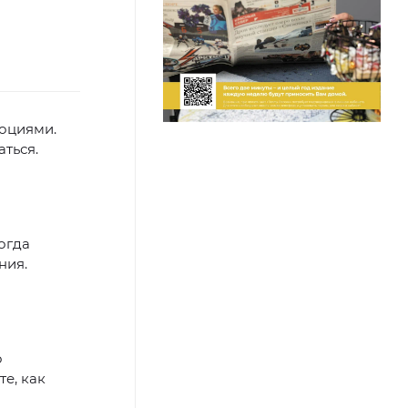
оциями.
ться.
ногда
ния.
о
е, как