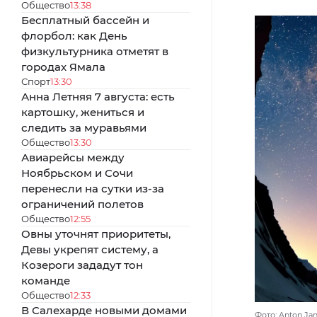
Общество
13:38
Бесплатный бассейн и
флорбол: как День
физкультурника отметят в
городах Ямала
Спорт
13:30
Анна Летняя 7 августа: есть
картошку, жениться и
следить за муравьями
Общество
13:30
Авиарейсы между
Ноябрьском и Сочи
перенесли на сутки из-за
ограничений полетов
Общество
12:55
Овны уточнят приоритеты,
Девы укрепят систему, а
Козероги зададут тон
команде
Общество
12:33
В Салехарде новыми домами
Фото: Anton Ja