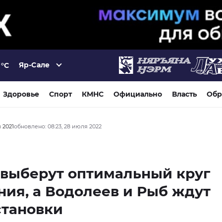
Яр-Сале
°C
Здоровье
Спорт
КМНС
Официально
Власть
Обр
я 2021
обновлено: 08:23, 28 июля 2022
 выберут оптимальный круг
ия, а Водолеев и Рыб ждут
становки