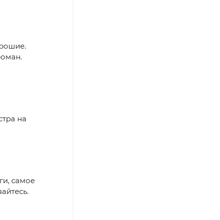
орошие.
роман.
стра на
ги, самое
айтесь.