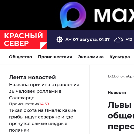
07 августа, 01:37
+12
Общество
Происшествия
Экономика
Культура
Лента новостей
13:33, 01 октябр
Названа причина отравления
38 человек роллами в
Новости
Салехарде
Львы
Происшествия
14:59
Тихая охота на Ямале: какие
общен
грибы ищут северяне и где
прячутся самые щедрые
пере
полянки