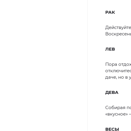
РАК
Действуйте
Воскресень
ЛЕВ
Пора отдох
отключитес
даче, но в 
ДЕВА
Собирая по
«вкусное» 
ВЕСЫ