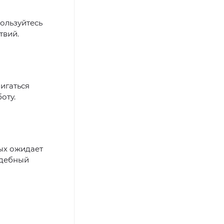
ользуйтесь
твий.
игаться
оту.
ных ожидает
адебный