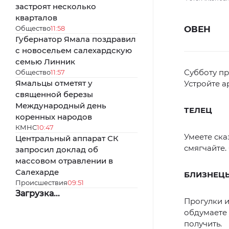
застроят несколько
кварталов
Общество
11:58
ОВЕН
Губернатор Ямала поздравил
с новосельем салехардскую
семью Линник
Субботу п
Общество
11:57
Ямальцы отметят у
Устройте а
священной березы
Международный день
ТЕЛЕЦ
коренных народов
КМНС
10:47
Умеете ска
Центральный аппарат СК
смягчайте.
запросил доклад об
массовом отравлении в
Салехарде
БЛИЗНЕЦ
Происшествия
09:51
Загрузка...
Прогулки и
обдумаете 
получить.