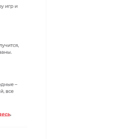
у игр и
лучится,
ваны.
одные –
й, все
десь
.