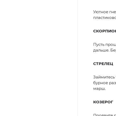
Уютное гн
пластиково
СКОРПИО
Пусть прош
дальше. Бе
СТРЕЛЕЦ
Займитесь 
бурное ра
марш.
КОЗЕРОГ
Проявите р