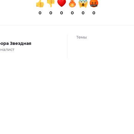
0
0
0
0
0
0
Темы
ора Звездная
налист