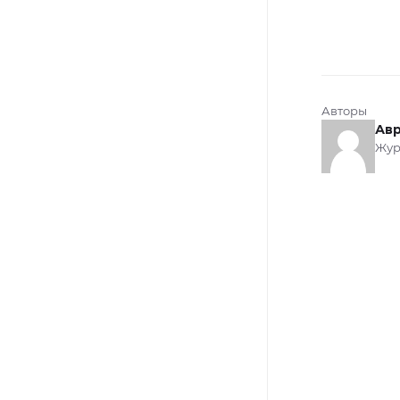
Авторы
Авр
Жур