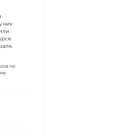
и
у них
 или
урсе
раля.
асов по
 на