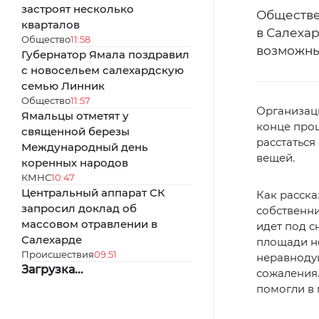
застроят несколько
Обществе
кварталов
в Салеха
Общество
11:58
возможны
Губернатор Ямала поздравил
с новосельем салехардскую
семью Линник
Общество
11:57
Организаци
Ямальцы отметят у
конце прош
священной березы
расстаться
Международный день
вещей.
коренных народов
КМНС
10:47
Центральный аппарат СК
Как расска
запросил доклад об
собственни
массовом отравлении в
идет под с
Салехарде
площади не
Происшествия
09:51
неравнодуш
Загрузка...
сожаления
помогли в 