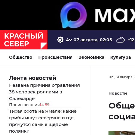
07 августа, 02:05
+12
Общество
Происшествия
Экономика
Культура
Лента новостей
11:31, 31 января 
Названа причина отравления
38 человек роллами в
Новости
Салехарде
Обще
Происшествия
14:59
Тихая охота на Ямале: какие
соци
грибы ищут северяне и где
прячутся самые щедрые
полянки