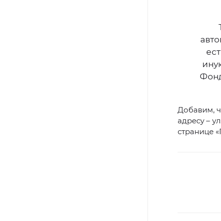
авто
ест
ину
Фонд
Добавим, ч
адресу – у
странице «