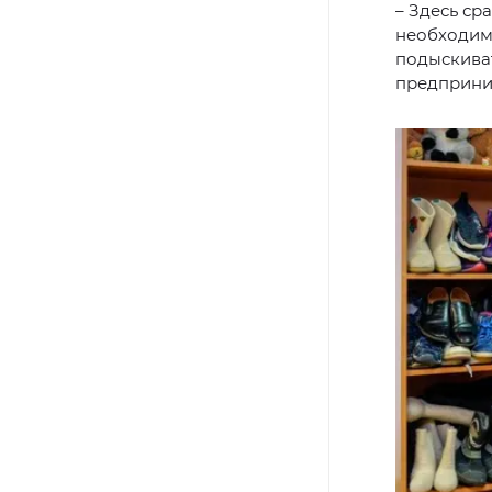
– Здесь ср
необходимо
подыскива
предприни