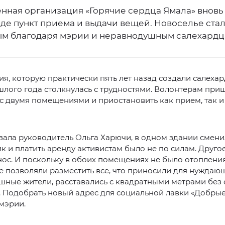
нная организация «Горячие сердца Ямала» вновь
рде пункт приема и выдачи вещей. Новоселье ста
м благодаря мэрии и неравнодушным салехардц
я, которую практически пять лет назад создали салехар
лого года столкнулась с трудностями. Волонтерам при
 с двумя помещениями и приостановить как прием, так и
зала руководитель Ольга Харючи, в одном здании смени
к и платить аренду активистам было не по силам. Друго
нос. И поскольку в обоих помещениях не было отопления
 позволяли разместить все, что приносили для нуждаю
ные жители, расставались с квадратными метрами без
. Подобрать новый адрес для социальной лавки «Добры
мэрии.