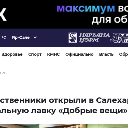
Яр-Сале
°C
Здоровье
Спорт
КМНС
Официально
Власть
Обр
2021
ственники открыли в Салеха
альную лавку «Добрые вещи»