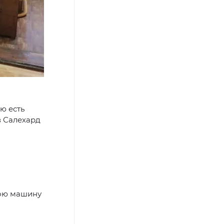
ю есть
в Салехард
вою машину