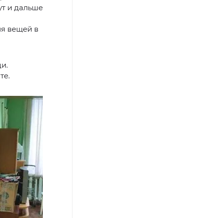
ут и дальше
м
я вещей в
и.
те.