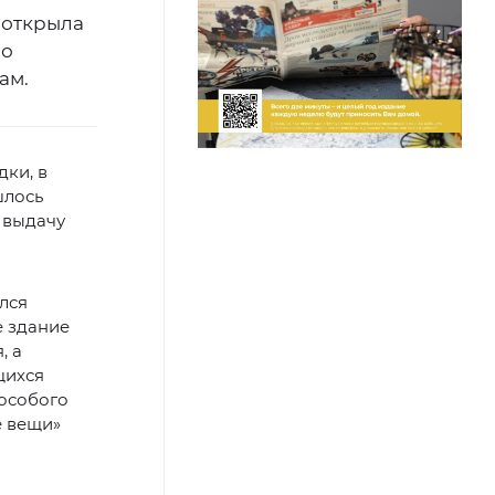
 открыла
ло
ам.
дки, в
шлось
 выдачу
лся
е здание
, а
щихся
 особого
е вещи»