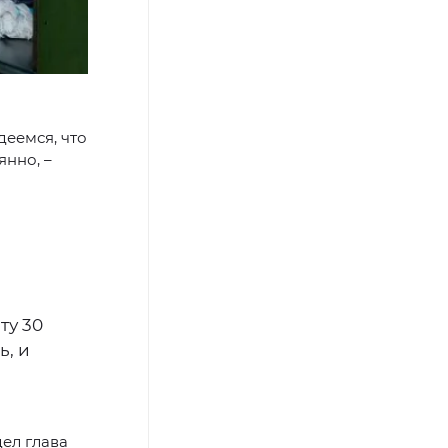
еемся, что
янно, –
ту 30
ь, и
ел глава