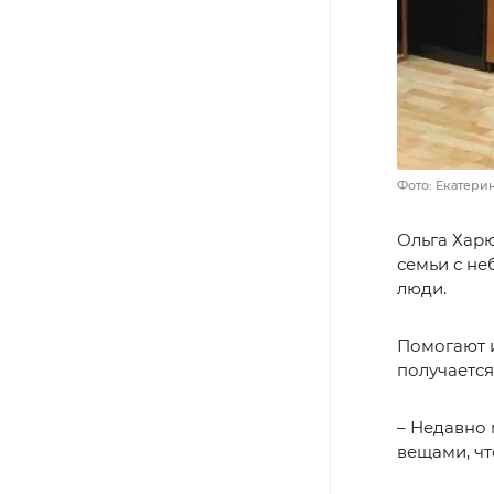
Фото: Екатер
Ольга Харю
семьи с н
люди.
Помогают и
получаетс
– Недавно
вещами, что