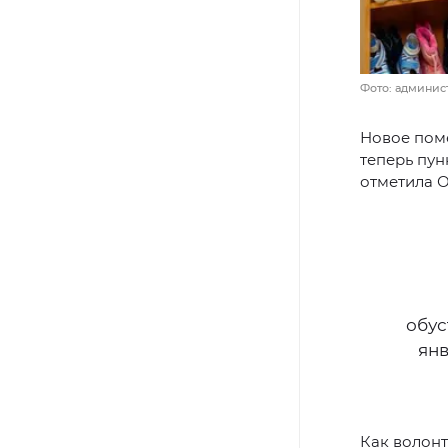
Фото: админис
Новое поме
теперь пун
отметила О
обус
янв
Как волонт