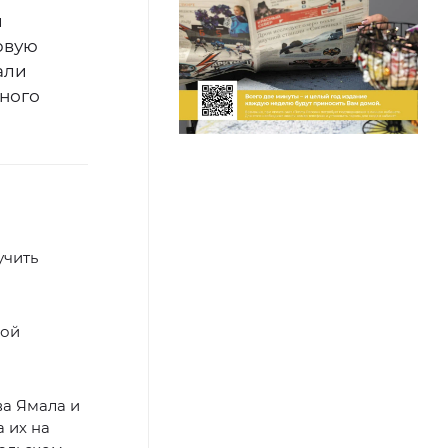
и
рвую
али
ного
учить
вой
ва Ямала и
 их на