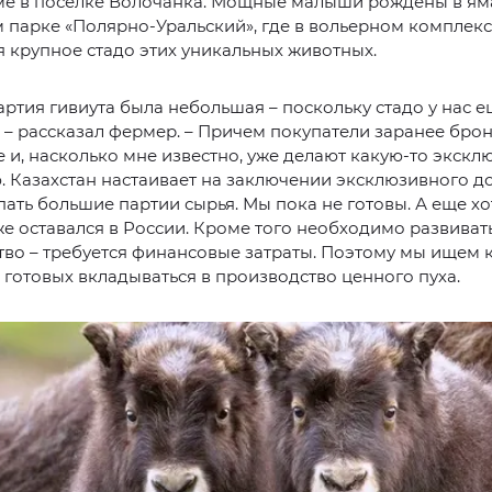
ме в поселке Волочанка. Мощные малыши рождены в ям
парке «Полярно-Уральский», где в вольерном комплек
 крупное стадо этих уникальных животных.
артия гивиута была небольшая – поскольку стадо у нас 
 – рассказал фермер. – Причем покупатели заранее бро
 и, насколько мне известно, уже делают какую-то экск
 Казахстан настаивает на заключении эксклюзивного д
пать большие партии сырья. Мы пока не готовы. А еще хо
же оставался в России. Кроме того необходимо развиват
во – требуется финансовые затраты. Поэтому мы ищем 
 готовых вкладываться в производство ценного пуха.