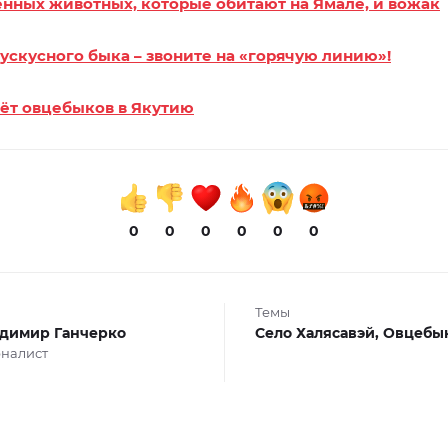
енных животных, которые обитают на Ямале, и вожак
ускусного быка – звоните на «горячую линию»!
ёт овцебыков в Якутию
0
0
0
0
0
0
Темы
димир Ганчерко
Село Халясавэй,
Овцебы
налист