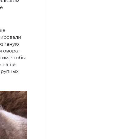
альском
се
еще
нировали
люзивную
оговора –
тим, чтобы
ь наше
крупных