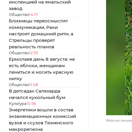
инспекцией на ямальский
завод
Общество
14:17
Близнецы переосмыслят
коммуникации, Раки
настроят домашний ритм, а
Стрельцы проверят
реальность планов
Общество
12:33
Ермолаев день 8 августа: не
есть яблоки, женщинам
лениться и носить красную
нитку
Общество
11:08
В детсадах Салехарда
начался кукольный бум
Культура
10:56
Энергетики вошли в состав
экзаменационных комиссий
Фото из лично
вузов и ссузов Тюменского
макрорегиона