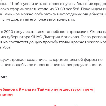
ны. – Чтобы увеличить поголовье нужны большие средст
лохо сформировать стадо из 50-60 особей. Пока ищем и
а Таймыре можно собирать гивиут от диких овцебыков.
я в тундре, и мы его тоже заготавливали.
, в 2020 году десять телят овцебыков привезли с Ямала 
нию губернатора ЯНАО Дмитрия Артюхова. Глава регион
я на соответствующую просьбу главы Красноярского кр
 Усса.
едусматривает создание экспериментальной фермы по
анию овцебыков и повышению их репродуктивности.
ЕМЕ:
цебыков с Ямала на Таймыр путешествуют тремя
аниями