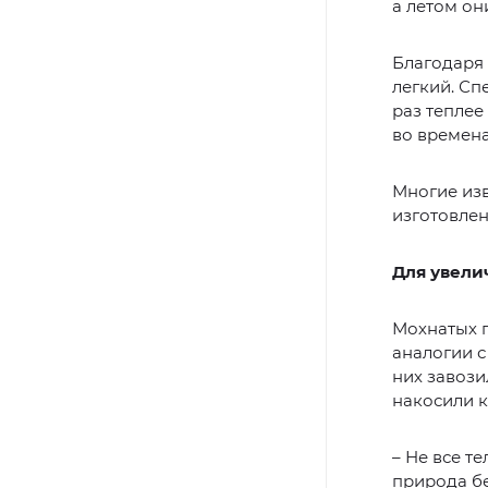
а летом он
Благодаря 
легкий. Сп
раз теплее
во времен
Многие из
изготовле
Для увели
Мохнатых п
аналогии с
них завози
накосили к
– Не все т
природа бе