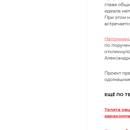
глава общи
идеале неп
При этом н
встречаетс
Напомним
по поруче
откликнулс
Александра
Проект пр
одомашнив
ЕЩЁ ПО Т
Телята ов
авиакомп