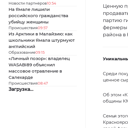
Новости партнёров
10:54
Ценную п
На Ямале лишили
продават
российского гражданства
партию ги
убийцу женщины
фермеры 
Происшествия
09:57
Из Арктики в Малайзию: как
района в
школьники Ямала штурмуют
английский
Образование
09:15
«Личный позор»: владелец
Уникальны
WASABI89 объяснил
массовое отравление в
Среди поку
Салехарде
ценное сыр
Происшествия
08:47
Загрузка...
Об этом «
общины КМ
Семья этог
Красноярск