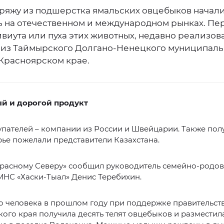
ряжу из подшерстка ямальских овцебыков начал
ь на отечественном и международном рынках. Пе
виута или пуха этих животных, недавно реализов
из Таймырского Долгано-Ненецкого муниципаль
 Красноярском крае.
й и дорогой продукт
пателей – компании из России и Швейцарии. Также пол
ье пожелали представители Казахстана.
Красному Северу» сообщил руководитель семейно-родо
НС «Хаски-Тыал» Денис Теребихин.
о человека в прошлом году при поддержке правительст
ого края получила десять телят овцебыков и разместила