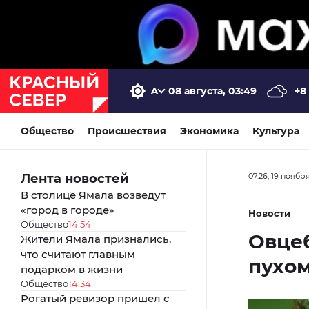
08 августа, 03:49
+8
Общество
Происшествия
Экономика
Культура
Лента новостей
07:26, 19 ноябр
В столице Ямала возведут
«город в городе»
Новости
Общество
14:54
Овце
Жители Ямала признались,
что считают главным
пухо
подарком в жизни
Общество
14:34
Рогатый ревизор пришел с