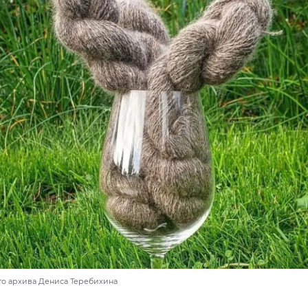
го архива Дениса Теребихина