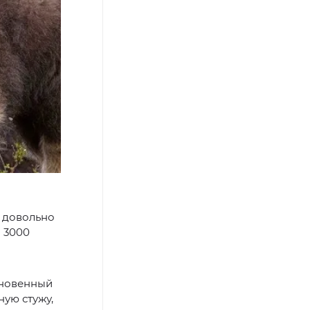
 довольно
 3000
кновенный
ую стужу,