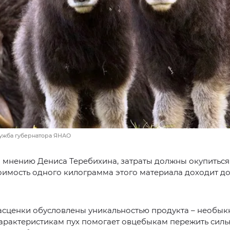
лужба губернатора ЯНАО
 мнению Дениса Теребихина, затраты должны окупиться
оимость одного килограмма этого материала доходит до
асценки обусловлены уникальностью продукта – необы
арактеристикам пух помогает овцебыкам пережить сильн