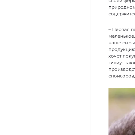
своей фер
природном 
содержится
– Первая п
маленькое,
наше сырье
продукцию.
хочет поку
гивиут так
производст
спонсоров,