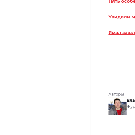
Пять особ
Увидели м
Ямал зашл
Авторы
Вла
Жур