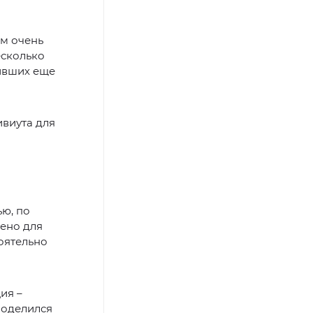
ом очень
есколько
живших еще
виута для
ю, по
ено для
оятельно
ия –
поделился