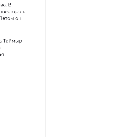
ва. В
нвесторов.
 Летом он
на Таймыр
а
ая