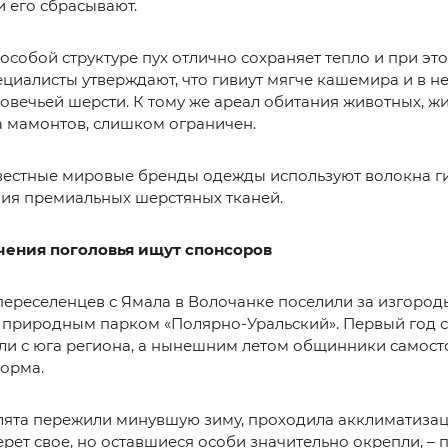
и его сбрасывают.
особой структуре пух отлично сохраняет тепло и при эт
ециалисты утверждают, что гивиут мягче кашемира и в н
 овечьей шерсти. К тому же ареал обитания животных, 
а мамонтов, слишком ограничен.
вестные мировые бренды одежды используют волокна ги
ния премиальных шерстяных тканей.
чения поголовья ищут спонсоров
ереселенцев с Ямала в Волочанке поселили за изгородь
 природным парком «Полярно-Уральский». Первый год с
ли с юга региона, а нынешним летом общинники самост
орма.
елята пережили минувшую зиму, проходила акклиматизац
рет свое, но оставшиеся особи значительно окрепли, – 