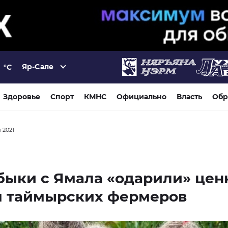
Яр-Сале
°C
Здоровье
Спорт
КМНС
Официально
Власть
Обр
я 2021
быки с Ямала «одарили» це
м таймырских фермеров