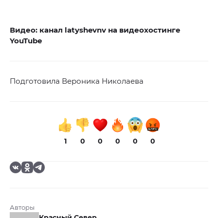
Видео: канал latyshevnv на видеохостинге
YouTube
Подготовила Вероника Николаева
1
0
0
0
0
0
Авторы
Красный Север