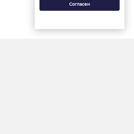
Согласен
18+
«Ямал-Медиа»
Интернет-сайт «Красный
Север»
«Север-Пресс»