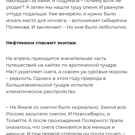
наблюдал за нами. Я подумала – почему волк не
уходит? А затем мы нашли тушу оленя. И рванули
оттуда подальше. Уже вечерело, и нужно было
искать место для ночлега, – вспоминает сибирячка
Полякова. И заключает: – Но мне было любопытно.
Нефтяники спасают экипаж
На апрель приходится значительная часть
путешествий на кайтах по арктической тундре.
Наст укрепляет снега, а совсем уж суровые морозы
– редкость. Однако в этом году природа в
Большеземельской тундре испытала
климатическое расстройство.
– На Ямале со снегом было нормально. Зимой всю
Россию засыпало снегом. И Новосибирск, и
Тольятти. А после прохождения Полярного Урала
оказалось, что снега становится все меньше и
меньше. И при первой оттепели он почти сошел, –