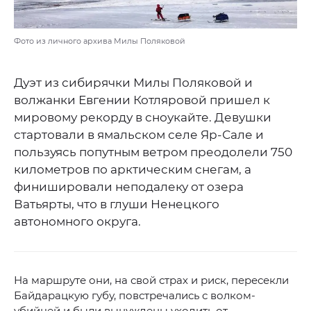
Фото из личного архива Милы Поляковой
Дуэт из сибирячки Милы Поляковой и
волжанки Евгении Котляровой пришел к
мировому рекорду в сноукайте. Девушки
стартовали в ямальском селе Яр-Сале и
пользуясь попутным ветром преодолели 750
километров по арктическим снегам, а
финишировали неподалеку от озера
Ватьярты, что в глуши Ненецкого
автономного округа.
На маршруте они, на свой страх и риск, пересекли
Байдарацкую губу, повстречались с волком-
убийцей и были вынуждены уходить от