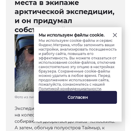
места в экипаже
арктической экспедиции,
и он придумал
собственный экстрим
Мы используем файлы cookie.
Мы используем cookie-файлы и сервис
Яндекс.Метрика, чтобы запомнить ваши
настройки, анализировать посещаемость
и работу сайта, повышать его
эффективность. Вы можете отказаться от
использования cookie-файлов, отключив
самостоятельно эту опцию в настройках
браузера. Сохраненные cookie-файлы
можно удалить в любое время. Перед
продолжением использования сайта,
пожалуйста, ознакомьтесь с нашей
Политикой конфиденциальности
.
Согласен
Фото из личного архива Андрея Меньшикова
Экспедиция «Легенды и Загадки Арктики»
на колесном плавающем вездеходе
собираются добраться до мыса Челюскина.
А затем, обогнув полуостров Таймыр, к