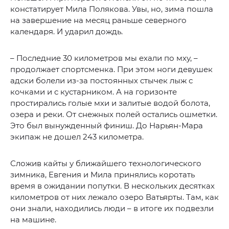
констатирует Мила Полякова. Увы, но, зима пошла
на завершение на месяц раньше северного
календаря. И ударил дождь.
– Последние 30 километров мы ехали по мху, –
продолжает спортсменка. При этом ноги девушек
адски болели из-за постоянных стычек лыж с
кочками и с кустарником. А на горизонте
простирались голые мхи и залитые водой болота,
озера и реки. От снежных полей остались ошметки.
Это был вынужденный финиш. До Нарьян-Мара
экипаж не дошел 243 километра.
Сложив кайты у ближайшего технологического
зимника, Евгения и Мила принялись коротать
время в ожидании попутки. В нескольких десятках
километров от них лежало озеро Ватьярты. Там, как
они знали, находились люди – в итоге их подвезли
на машине.