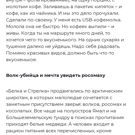
молотым кофе. Заливаешь в пакетик кипяток – и
кофе, как из чайника. И мы это дело прочухали.
Сделали по-своему. У меня есть USB-кофемолка.
Молола она не быстро. Но кофеек выпили – и
живы. Когда ты на маршруте много дней, то
хочется чего-то вкусненького. На одних сухарях и
тушенке далеко не уйдешь. Надо себя радовать.
Помимо красивых видов, должно быть что-то
вкусненькое.
Волк-убийца и мечта увидеть росомаху
«Белка и Стрелка» продвигались по арктическим
широтам, в которых малолюдье сочетается с
заметным присутствием зверья: волков, росомах и
косолапых. Все чаще на полуостров Ямал и на
Большеземельскую тундру в поисках пропитания
приходят белые медведи. А человек входит в
рацион питания всех перечисленных, кроме