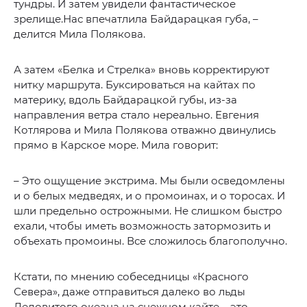
тундры. И затем увидели фантастическое
зрелище.Нас впечатлила Байдарацкая губа, –
делится Мила Полякова.
А затем «Белка и Стрелка» вновь корректируют
нитку маршрута. Буксироваться на кайтах по
материку, вдоль Байдарацкой губы, из-за
направления ветра стало нереально. Евгения
Котлярова и Мила Полякова отважно двинулись
прямо в Карское море. Мила говорит:
– Это ощущение экстрима. Мы были осведомлены
и о белых медведях, и о промоинах, и о торосах. И
шли предельно острожными. Не слишком быстро
ехали, чтобы иметь возможность затормозить и
объехать промоины. Все сложилось благополучно.
Кстати, по мнению собеседницы «Красного
Севера», даже отправиться далеко во льды
Ледовитого океана на снежном кайте – это