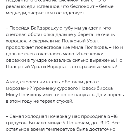
реально: единственное, что беспокоит – белые
медведи, зверье там господствует.
– Перейдя Байдарацкую губу мы увидели, что
снеговая обстановка дальше у берега не очень
хорошая, и свернули на Полярный Урал, –
продолжает повествование Мила Полякова. – Но и
дальше снега оказалось мало. И все кочки,
овражки в тундре оказались сильно выражены. Но
Полярный Урал и Воркута – это красивые места!
А как, спросит читатель, обстояли дела с
морозами? Уроженку сурового Новосибирска
Милу Полякову ими точно не напугать. Да и апрель
в этом году не терзал стужей.
– Самая холодная ночевка у нас проходила в –16
градусов. Бывало минус 5. По ночам, до –9-10. Все
остальное время температура была достаточно