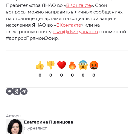
Правительства ЯНАО во «
ВКонтакте
». Свои
вопросы можно направить в личных сообщениях
на странице департамента социальной защиты
населения ЯНАО во «
ВКонтакте
» или на
электронную почту
dszn@dszn.yanao.ru
с пометкой
#вопросПрямойЭфир.
0
0
0
0
0
0
Авторы
Екатерина Пшенцова
Журналист