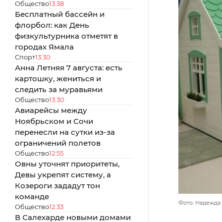
Общество
13:38
Бесплатный бассейн и
флорбол: как День
физкультурника отметят в
городах Ямала
Спорт
13:30
Анна Летняя 7 августа: есть
картошку, жениться и
следить за муравьями
Общество
13:30
Авиарейсы между
Ноябрьском и Сочи
перенесли на сутки из-за
ограничений полетов
Общество
12:55
Овны уточнят приоритеты,
Девы укрепят систему, а
Козероги зададут тон
команде
Фото: Надежда 
Общество
12:33
В Салехарде новыми домами