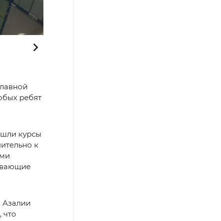
Фото: Надежда Хабаза / «Красный Север»
главной
обых ребят
ошли курсы
ительно к
ыми
ивающие
я Азалии
 что