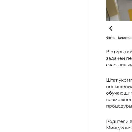
Фото: Надежда
В открытии
задачей пе
счастливым
Штат укомп
повышения
обучающим
возможнос
процедуры
Родители в
Мингуковой