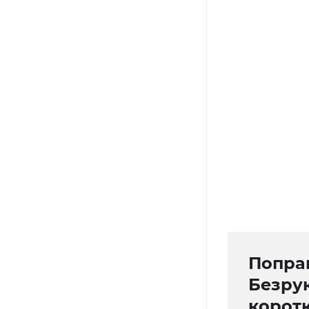
Поправ
Безру
корот