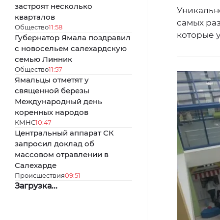
застроят несколько
Уникальн
кварталов
самых раз
Общество
11:58
которые 
Губернатор Ямала поздравил
с новосельем салехардскую
семью Линник
Общество
11:57
Ямальцы отметят у
священной березы
Международный день
коренных народов
КМНС
10:47
Центральный аппарат СК
запросил доклад об
массовом отравлении в
Салехарде
Происшествия
09:51
Загрузка...