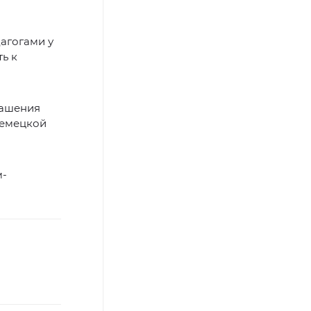
дагогами у
ь к
лашения
немецкой
м-