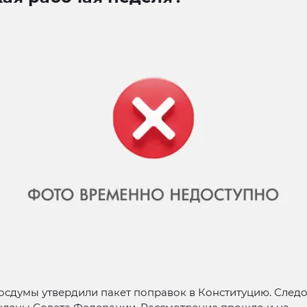
осдумы утвердили пакет поправок в Конституцию. Следо