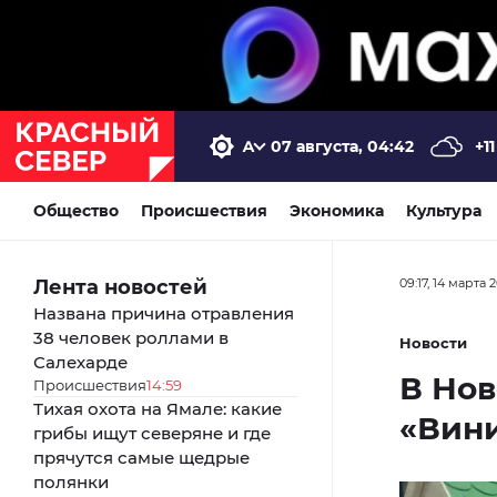
07 августа, 04:42
+11
Общество
Происшествия
Экономика
Культура
Лента новостей
09:17, 14 марта 
Названа причина отравления
38 человек роллами в
Новости
Салехарде
В Нов
Происшествия
14:59
Тихая охота на Ямале: какие
«Вин
грибы ищут северяне и где
прячутся самые щедрые
полянки