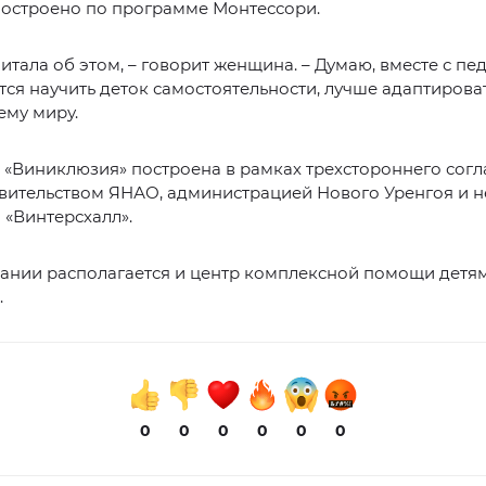
построено по программе Монтессори.
читала об этом, – говорит женщина. – Думаю, вместе с пе
тся научить деток самостоятельности, лучше адаптироват
му миру.
 «Виниклюзия» построена в рамках трехстороннего сог
вительством ЯНАО, администрацией Нового Уренгоя и 
«Винтерсхалл».
дании располагается и центр комплексной помощи детя
.
0
0
0
0
0
0