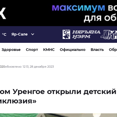
Яр-Сале
°C
Здоровье
Спорт
КМНС
Официально
Власть
Обр
2020
обновлено: 12:13, 28 декабря 2023
ом Уренгое открыли детский
иклюзия»