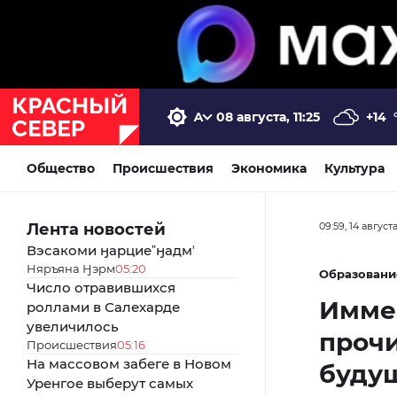
08 августа, 11:25
+14
Общество
Происшествия
Экономика
Культура
Лента новостей
09:59, 14 август
Вэсакоми ӈарциеˮӈадмʼ
Няръяна Ӈэрм
05:20
Образовани
Число отравившихся
Иммер
роллами в Салехарде
увеличилось
прочи
Происшествия
05:16
На массовом забеге в Новом
буду
Уренгое выберут самых