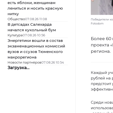
есть яблоки, женщинам
лениться и носить красную
нитку
Общество
07.08.26 11:08
Победители кон
Fotodom
В детсадах Салехарда
начался кукольный бум
Культура
07.08.26 10:56
Более 60
Энергетики вошли в состав
проекта «
экзаменационных комиссий
региона.
вузов и ссузов Тюменского
макрорегиона
Новости партнёров
07.08.26 10:54
Загрузка...
Каждый уч
рублей на 
предстоит
эффективно
Среди нов
использов