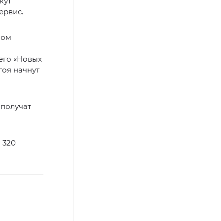
кут
ервис.
вом
его «Новых
гоя начнут
 получат
 320