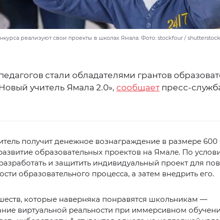
курса реализуют свои проекты в школах Ямала. Фото: stockfour / shutterstock
 педагогов стали обладателями грантов образова
Новый учитель Ямала 2.0»,
сообщает
пресс-служба
итель получит денежное вознаграждение в размере 600
развитие образовательных проектов на Ямале. По услов
 разработать и защитить индивидуальный проект для п
сти образовательного процесса, а затем внедрить его.
шеств, которые наверняка понравятся школьникам —
ание виртуальной реальности при иммерсивном обучени