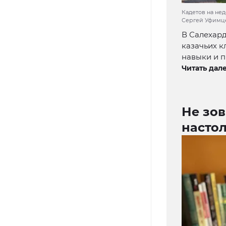
Кадетов на не
Сергей Уфимце
В Салехард
казачьих к
навыки и 
Читать дале
Не зов
насто