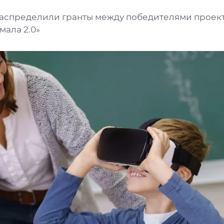
аспределили гранты между победителями проек
мала 2.0»