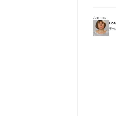
Авторы
Еле
Жур