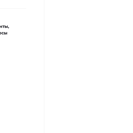
нты,
рсы