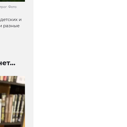
рог. Фото:
детских и
ли разные
нет…