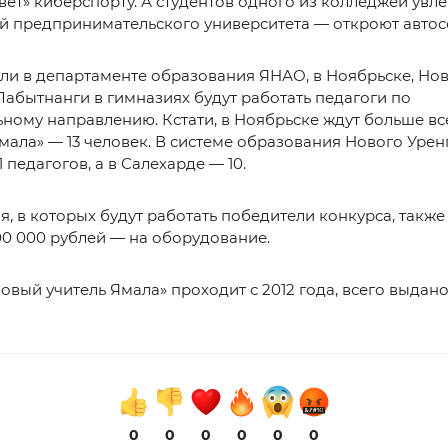
вет» киберспорту. А студентов одного из колледжей увле
й предпринимательского университета — откроют автос
ли в департаменте образования ЯНАО, в Ноябрьске, Но
Лабытнанги в гимназиях будут работать педагоги по
ному направлению. Кстати, в Ноябрьске ждут больше вс
мала» — 13 человек. В системе образования Нового Урен
1 педагогов, а в Салехарде — 10.
, в которых будут работать победители конкурса, также
00 000 рублей — на оборудование.
овый учитель Ямала» проходит с 2012 года, всего выдано
0
0
0
0
0
0