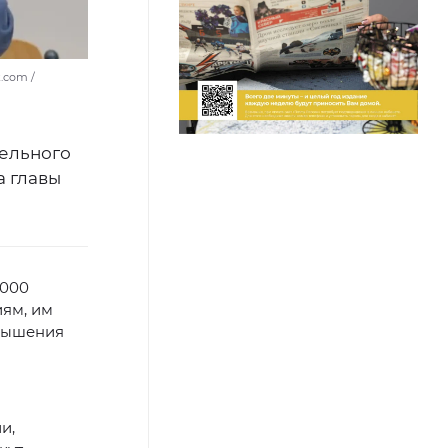
.com /
тельного
 главы
 000
иям, им
овышения
и,