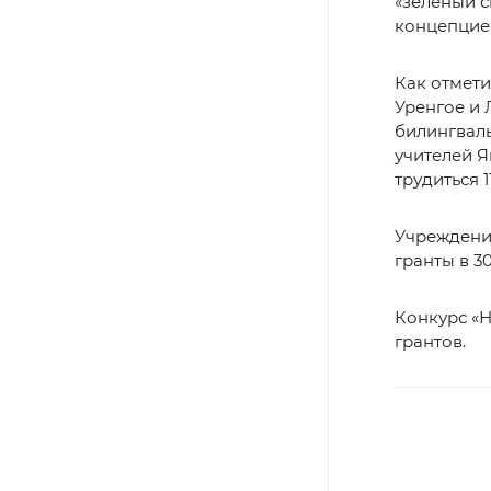
«зеленый с
концепцие
Как отмети
Уренгое и 
билингваль
учителей Я
трудиться 1
Учреждения
гранты в 3
Конкурс «Н
грантов.