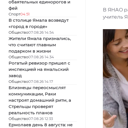
обаятельных единорогов и
фей
В ЯНАО р
Спорт
04:51
учитель Я
В столице Ямала возведут
«город в городе»
Общество
07.08.26 14:54
Жители Ямала признались,
что считают главным
подарком в жизни
Общество
07.08.26 14:34
Рогатый ревизор пришел с
инспекцией на ямальский
завод
Общество
07.08.26 14:17
Близнецы переосмыслят
коммуникации, Раки
настроят домашний ритм, а
Стрельцы проверят
реальность планов
Общество
07.08.26 12:33
Ермолаев день 8 августа: не