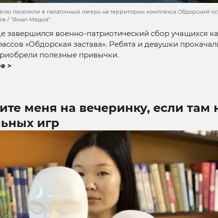
делю поселили в палаточный лагерь на территории комплекса Обдорский ост
в / "Ямал-Медиа"
е завершился военно-патриотический сбор учащихся ка
лассов «Обдорская застава». Ребята и девушки прокача
приобрели полезные привычки.
е >
ите меня на вечеринку, если там 
льных игр