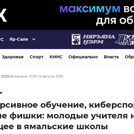
Яр-Сале
°C
Здоровье
Спорт
КМНС
Официально
Власть
Обр
а 2023
обновлено: 10:05, 14 августа 2023
е
сивное обучение, киберспо
е фишки: молодые учителя 
щее в ямальские школы