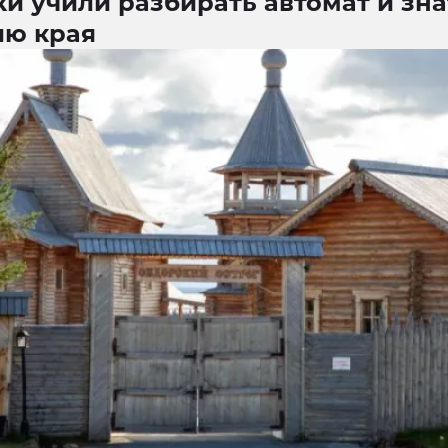
и учили разбирать автомат и зна
ию края