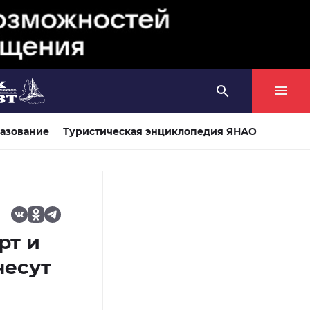
азование
Туристическая энциклопедия ЯНАО
рт и
несут