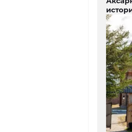
Аксарк
истор