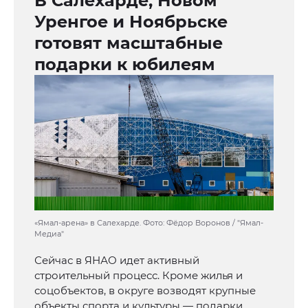
В Салехарде, Новом
Уренгое и Ноябрьске
готовят масштабные
подарки к юбилеям
«Ямал-арена» в Салехарде. Фото: Фёдор Воронов / "Ямал-
Медиа"
Сейчас в ЯНАО идет активный
строительный процесс. Кроме жилья и
соцобъектов, в округе возводят крупные
объекты спорта и культуры — подарки