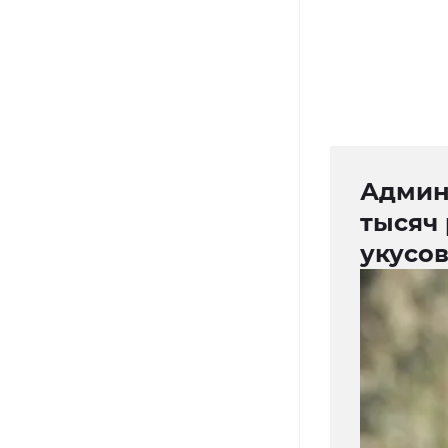
Админ
тысяч
укусо