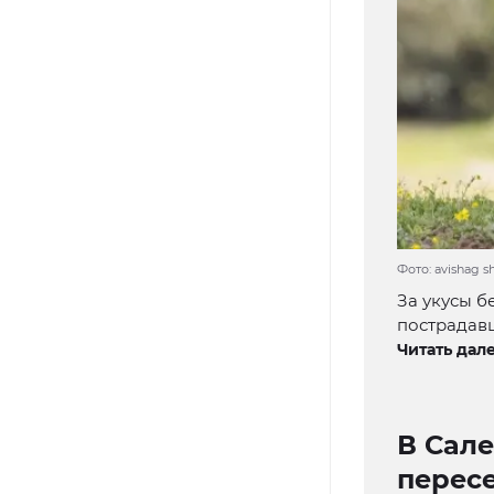
Фото: avishag s
За укусы 
пострадав
Читать дале
В Сал
перес