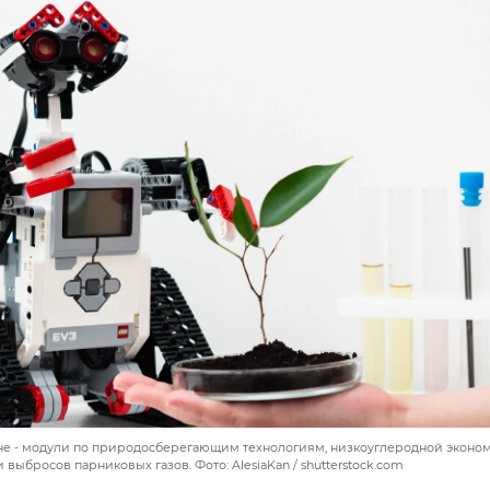
не - модули по природосберегающим технологиям, низкоуглеродной эконо
выбросов парниковых газов. Фото: AlesiaKan / shutterstock.com