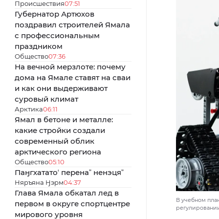
Происшествия
07:51
Губернатор Артюхов
поздравил строителей Ямала
с профессиональным
праздником
Общество
07:36
На вечной мерзлоте: почему
дома на Ямале ставят на сваи
и как они выдерживают
суровый климат
Арктика
06:11
Ямал в бетоне и металле:
какие стройки создали
современный облик
арктического региона
Общество
05:10
Паӈгхататоʼ перенаˮ ненэцяˮ
Няръяна Ӈэрм
04:37
Глава Ямала обкатал лед в
В учебном пла
первом в округе спортцентре
регулировании 
мирового уровня