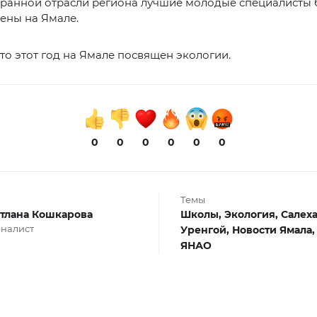
ранной отрасли региона лучшие молодые специалисты 
ены на Ямале.
то этот год на Ямале посвящен экологии.
0
0
0
0
0
0
Темы
тлана Кошкарова
Школы,
Экология,
Салех
налист
Уренгой,
Новости Ямала
ЯНАО