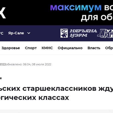
Яр-Сале
°C
Здоровье
Спорт
КМНС
Официально
Власть
Обр
2022
обновлено: 06:04, 08 июля 2022
е
ьских старшеклассников жду
гических классах