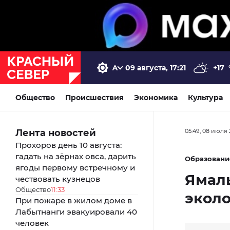
09 августа, 17:21
+17
Общество
Происшествия
Экономика
Культура
Лента новостей
05:49, 08 июля 
Прохоров день 10 августа:
гадать на зёрнах овса, дарить
Образовани
ягоды первому встречному и
Ямал
чествовать кузнецов
Общество
11:33
эколо
При пожаре в жилом доме в
Лабытнанги эвакуировали 40
человек