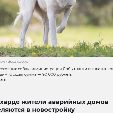
huva / shutterstock.com
бесхозных собак администрация Лабытнанги выплатит к
шим. Общая сумма — 90 000 рублей.
е >
ехарде жители аварийных домов
еляются в новостройку