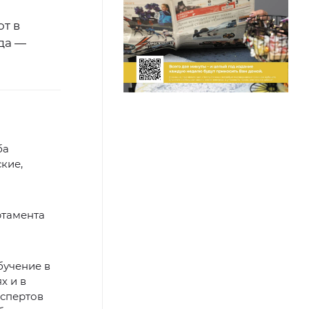
т в
да —
ба
кие,
тамента
бучение в
х и в
кспертов