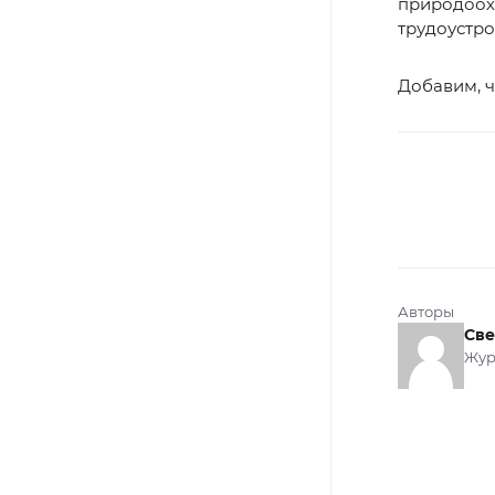
природоох
трудоустро
Добавим, ч
Авторы
Све
Жур