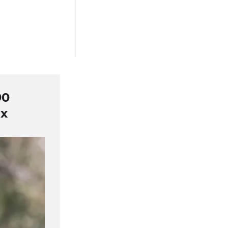
90
их