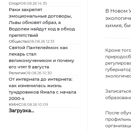
Спорт
08.08.26 14:35
Раки закрепят
В Новом 
эмоциональные договоры,
экологиче
Львы обновят образ, а
химия, би
Водолеи найдут ход в обход
препятствий
Общество
08.08.26 12:33
Святой Пантелеймон: как
Кроме того
лекарь стал
природосб
великомучеником и почему
регулиров
его чтят 9 августа
губернатор
Религия
08.08.26 10:30
экологичес
От интерната до интернета:
как изменилась жизнь
Записаться
тундровиков Ямала с начала
образован
2000-х
КМНС
08.08.26 10:09
Загрузка...
После обуч
профильных
организац