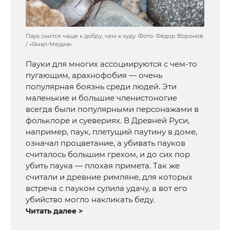
Паук снится чаще к добру, чем к худу. Фото: Фёдор Воронов
/ «Ямал-Медиа»
Пауки для многих ассоциируются с чем-то
пугающим, арахнофобия — очень
популярная боязнь среди людей. Эти
маленькие и большие членистоногие
всегда были популярными персонажами в
фольклоре и суевериях. В Древней Руси,
например, паук, плетущий паутину в доме,
означал процветание, а убивать пауков
считалось большим грехом, и до сих пор
убить паука — плохая примета. Так же
считали и древние римляне, для которых
встреча с пауком сулила удачу, а вот его
убийство могло накликать беду.
Читать далее >