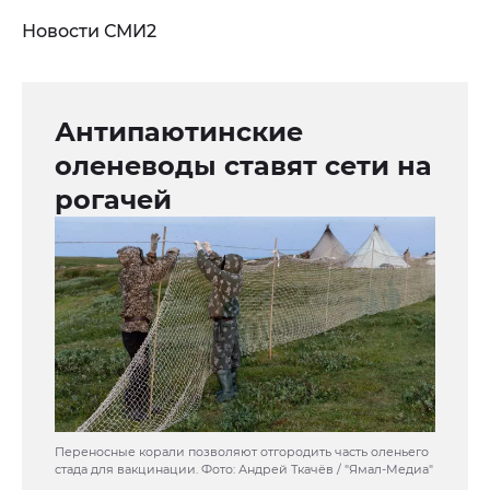
Новости СМИ2
Антипаютинские
оленеводы ставят сети на
рогачей
Переносные корали позволяют отгородить часть оленьего
стада для вакцинации. Фото: Андрей Ткачёв / "Ямал-Медиа"