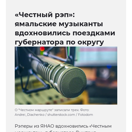
«Честный рэп»:
ямальские музыканты
вдохновились поездками
губернатора по округу
О "Честном маршруте" записали трек. Фото:
Andrei_Diachenko / shutterstock.com / Fotodom
Рэперы из ЯНАО вдохновились «Честным